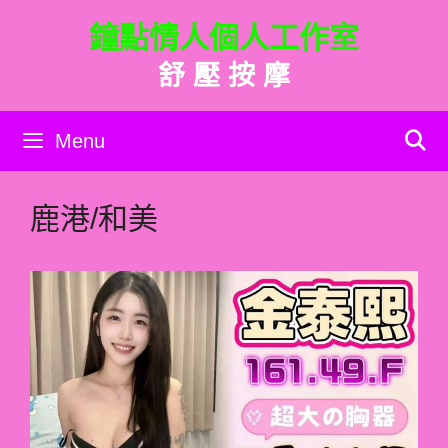
跳
鐘點情人個人工作室
至
主
舒 壓 按 摩
要
內
容
Menu
鹿港/和美