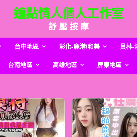
鐘點情人個人工作室
舒 壓 按 摩
台中地區
彰化-鹿港/和美
員林-
台南地區
高雄地區
屏東地區