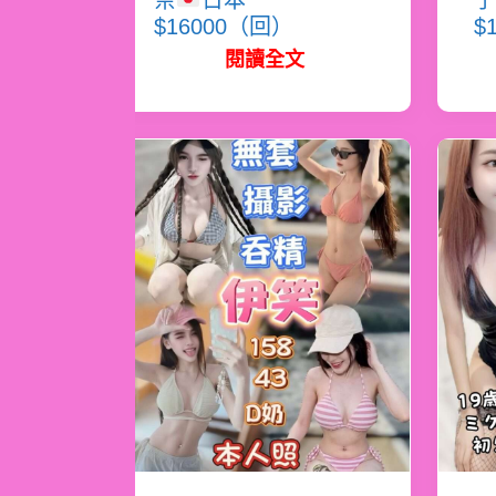
奈
日本
子
$16000（回）
$
閱讀全文