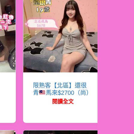
岸
限熟客【北區】還很
青
馬來$2700（尚）
閱讀全文