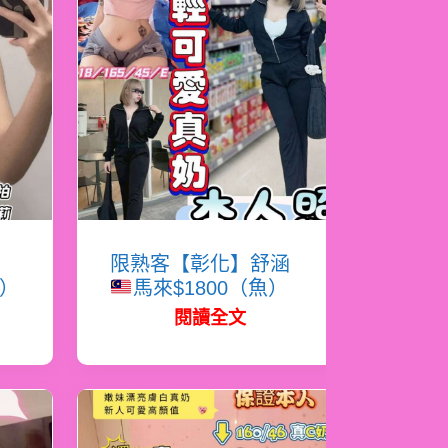
女
限熟客【彰化】舒涵
松）
馬來$1800（魚）
閱讀全文