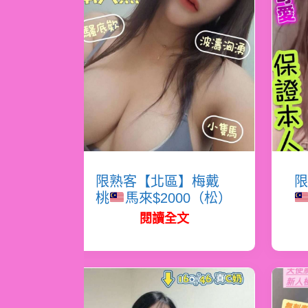
限熟客【北區】梅戴
限
桃
馬來$2000（松）
閱讀全文