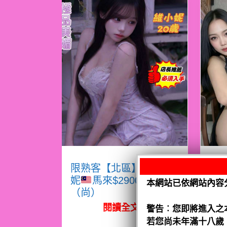
限熟客【北區】維小
限
妮
馬來$2900 .無套
本網站已依網站內容
（尚）
（
閱讀全文
警告︰您即將進入之
若您尚未年滿十八歲