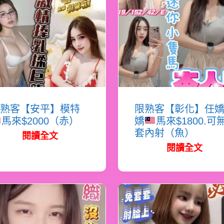
熟客【安平】模特
限熟客【彰化】任
馬來$2000（赤）
嬌
馬來$1800.可
套內射（魚）
閱讀全文
閱讀全文