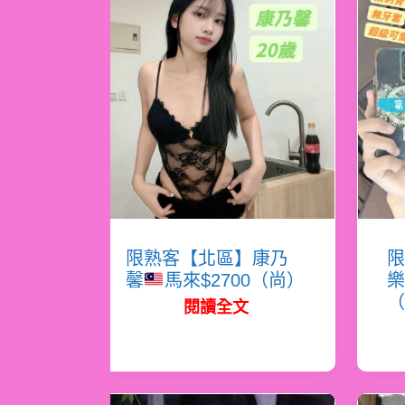
限熟客【北區】康乃
限
馨
馬來$2700（尚）
樂
（
閱讀全文