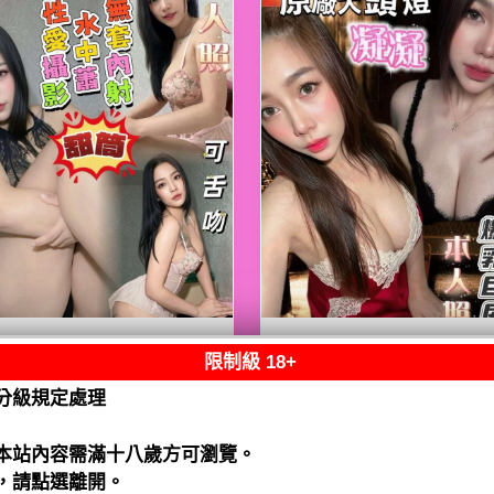
限制級 18+
熟客【善化】甜筒
限熟客【善化】凝
馬來$2700 .無套
馬來$2700（水）
分級規定處理
水）
閱讀全文
閱讀全文
本站內容需滿十八歲方可瀏覽。
，請點選離開。