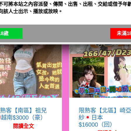
不可將本站之內容派發、傳閱、出售、出租、交給或借予年齡
向該人士出示、播放或放映。
8歲
未滿1
熟客【南區】祖兒
限熟客【北區】崎
越南$3000（豪）
紗
日本
$16000（回）
閱讀全文