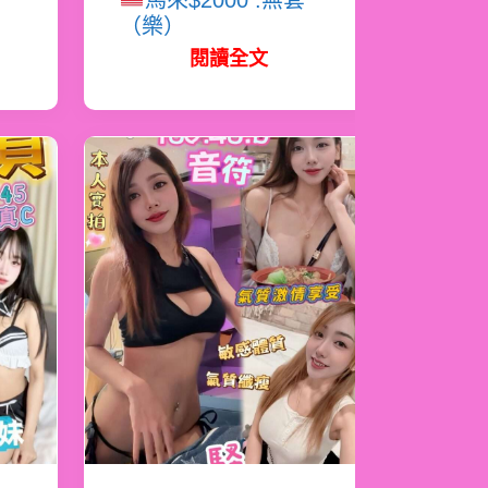
馬來$2000 .無套
（樂）
閱讀全文