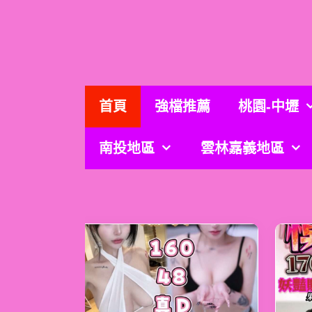
跳
至
主
要
內
容
首頁
強檔推薦
桃園-中壢
南投地區
雲林嘉義地區