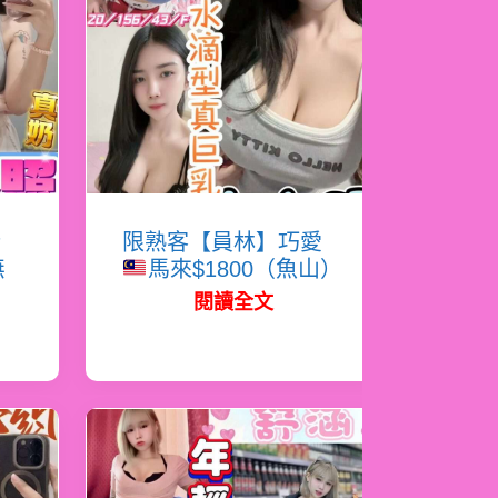
嬌
限熟客【員林】巧愛
無
馬來$1800（魚山）
閱讀全文