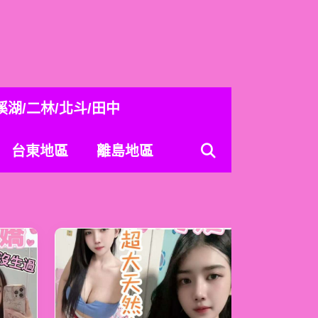
溪湖/二林/北斗/田中
台東地區
離島地區