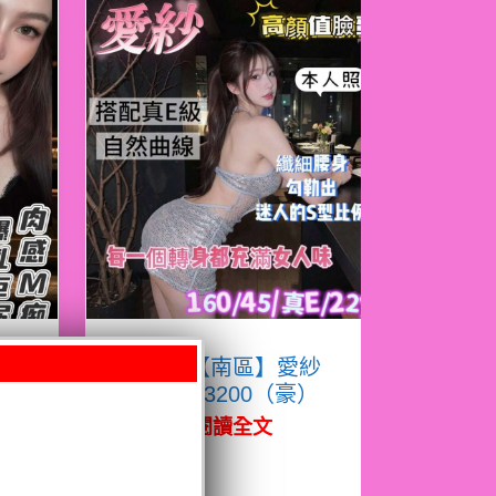
凝
限熟客【南區】愛紗
越南$3200（豪）
閱讀全文