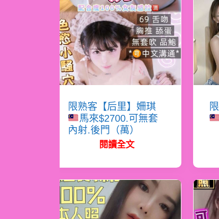
限熟客【后里】姍琪
限
馬來$2700.可無套
內射.後門（萬）
閱讀全文