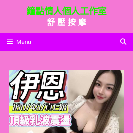
跳
鐘點情人個人工作室
至
主
舒 壓 按 摩
要
內
容
Menu