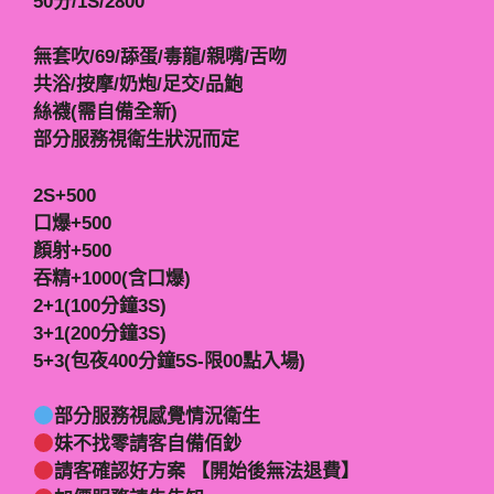
50分/1S/2800
無套吹/69/舔蛋/毒龍/親嘴/舌吻
共浴/按摩/奶炮/足交/品鮑
絲襪(需自備全新)
部分服務視衛生狀況而定
2S+500
口爆+500
顏射+500
吞精+1000(含口爆)
2+1(100分鐘3S)
3+1(200分鐘3S)
5+3(包夜400分鐘5S-限00點入場)
部分服務視感覺情況衛生
妹不找零請客自備佰鈔
請客確認好方案 【開始後無法退費】