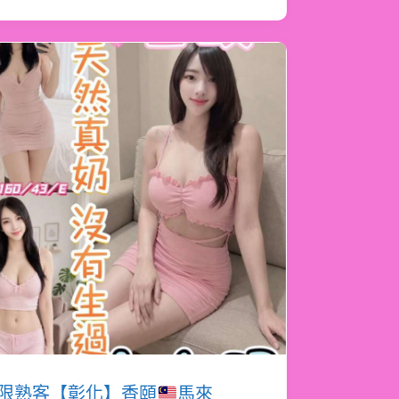
限熟客【彰化】香頤
馬來