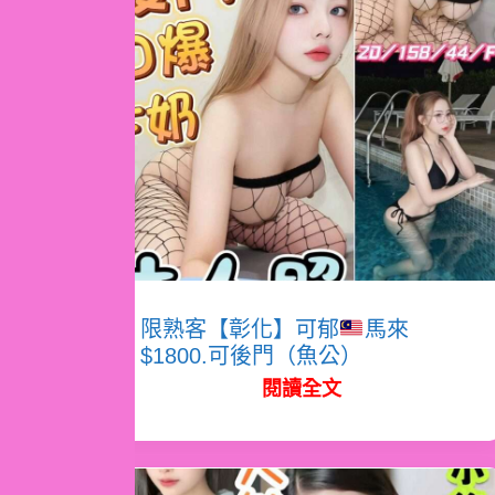
限熟客【彰化】可郁
馬來
$1800.可後門（魚公）
閱讀全文