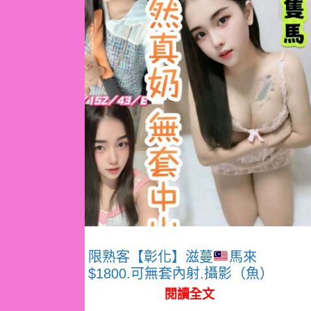
限熟客【彰化】滋蔓
馬來
$1800.可無套內射.攝影（魚）
閱讀全文