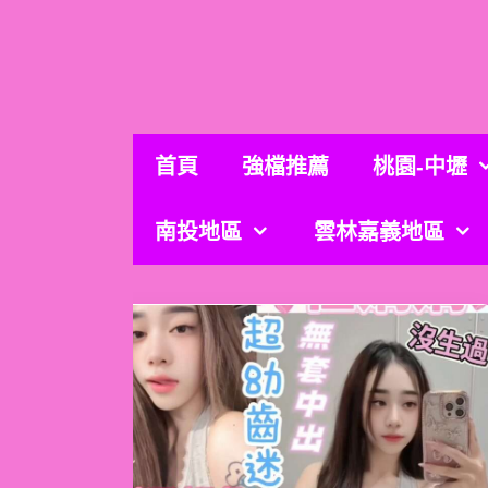
跳
至
主
要
內
容
首頁
強檔推薦
桃園-中壢
南投地區
雲林嘉義地區