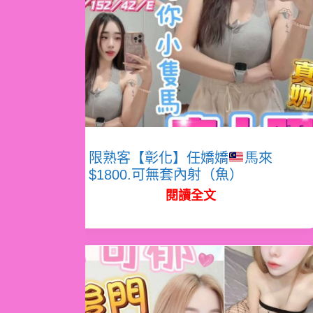
限熟客【彰化】任嬌嬌
馬來
$1800.可無套內射（魚）
閱讀全文