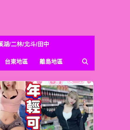
溪湖/二林/北斗/田中
台東地區
離島地區