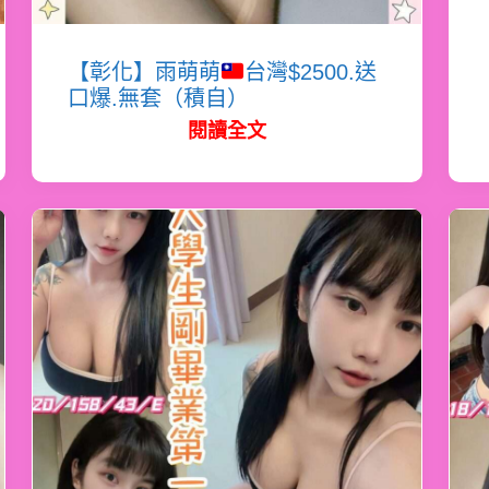
【彰化】雨萌萌
台灣$2500.送
口爆.無套（積自）
閱讀全文