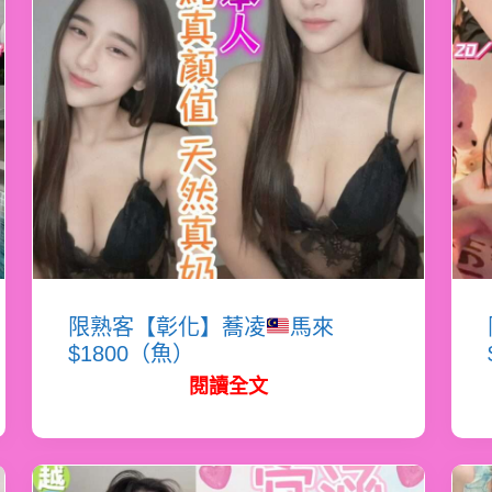
限熟客【彰化】蕎凌
馬來
$1800（魚）
閱讀全文