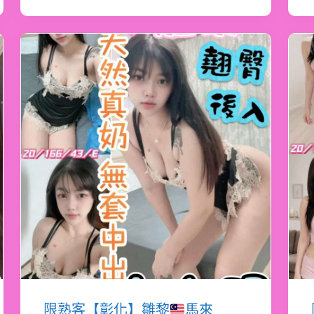
限熟客【彰化】雛黎
馬來