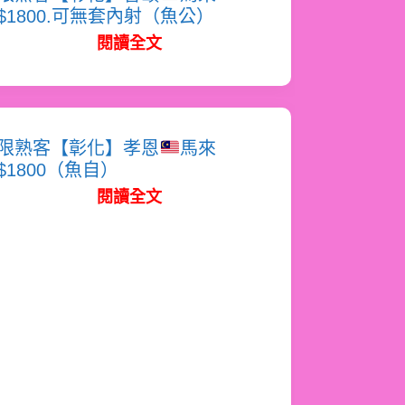
$1800.可無套內射（魚公）
閱讀全文
限熟客【彰化】孝恩
馬來
$1800（魚自）
閱讀全文