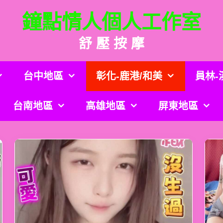
鐘點情人個人工作室
舒 壓 按 摩
台中地區
彰化-鹿港/和美
員林-
台南地區
高雄地區
屏東地區