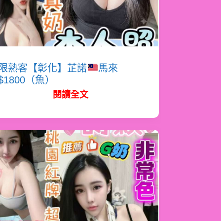
限熟客【彰化】芷諾
馬來
$1800（魚）
閱讀全文