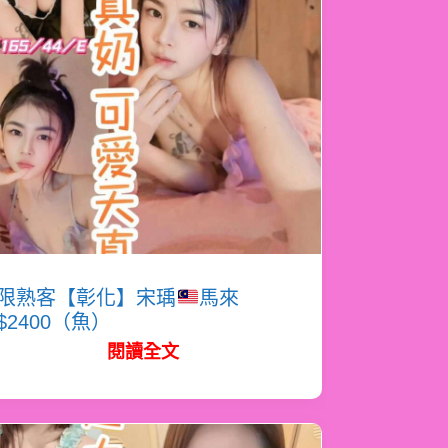
限熟客【彰化】宋瑀
馬來
$2400（魚）
閱讀全文