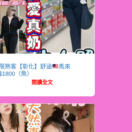
限熟客【彰化】舒涵
馬來
$1800（魚）
閱讀全文