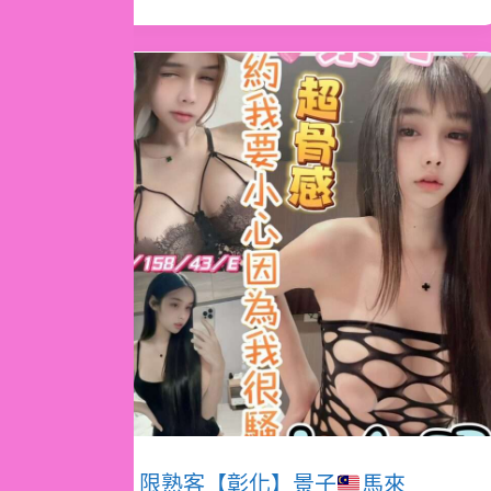
限熟客【彰化】景子
馬來