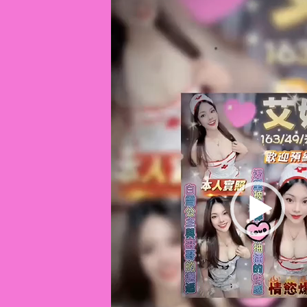
播
放
器