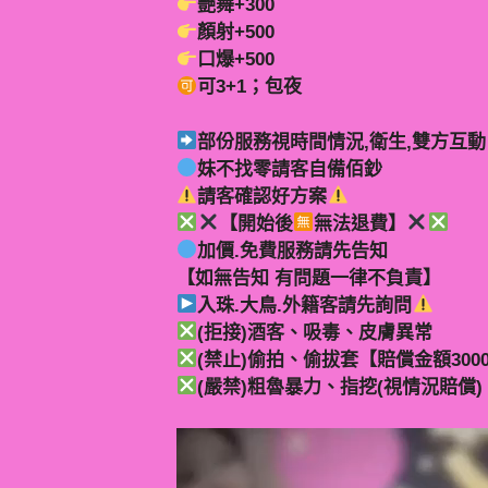
艷舞+300
顏射+500
口爆+500
可3+1；包夜
部份服務視時間情況,衛生,雙方互動
妹不找零請客自備佰鈔
請客確認好方案
【開始後
無法退費】
加價.免費服務請先告知
【如無告知 有問題一律不負責】
入珠.大鳥.外籍客請先詢問
(拒接)酒客、吸毒、皮膚異常
(禁止)偷拍、偷拔套【賠償金額300
(嚴禁)粗魯暴力、指挖(視情況賠償)
視
訊