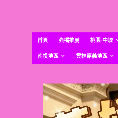
跳
至
主
要
內
容
首頁
強檔推薦
桃園-中壢
南投地區
雲林嘉義地區