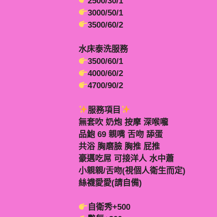
2500/30/1
3000/50/1
3500/60/2
水床泰洗服務
3500/60/1
4000/60/2
4700/90/2
服務項目
無套吹 奶炮 按摩 深喉嚨
品鮑 69 親嘴 舌吻 舔蛋
共浴 胸磨臉 胸推 屁推
豪邁吃屌 可接洋人 水中蕭
小親親/舌吻(視個人衛生而定)
絲襪愛愛(請自備)
自衛秀+500