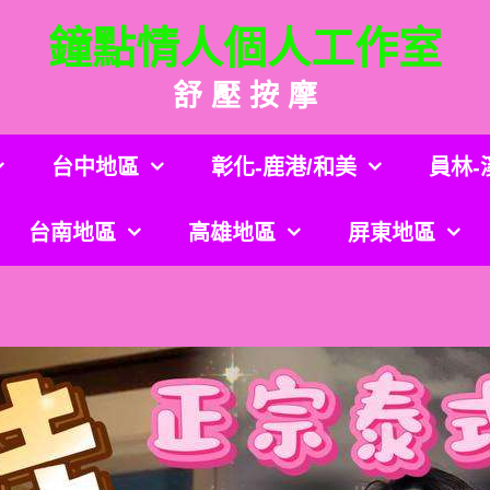
鐘點情人個人工作室
舒 壓 按 摩
台中地區
彰化-鹿港/和美
員林-
台南地區
高雄地區
屏東地區