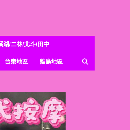
溪湖/二林/北斗/田中
台東地區
離島地區