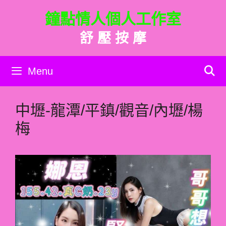
跳
鐘點情人個人工作室
至
主
舒 壓 按 摩
要
內
容
Menu
中壢-龍潭/平鎮/觀音/內壢/楊
梅