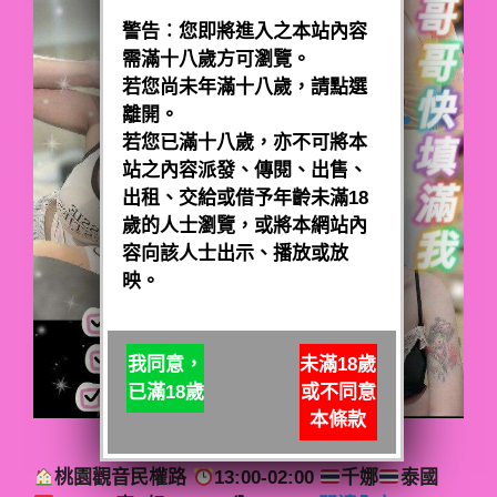
警告︰您即將進入之本站內容
需滿十八歲方可瀏覽。
若您尚未年滿十八歲，請點選
離開。
若您已滿十八歲，亦不可將本
站之內容派發、傳閱、出售、
出租、交給或借予年齡未滿18
歲的人士瀏覽，或將本網站內
容向該人士出示、播放或放
映。
我同意，
未滿18歲
已滿18歲
或不同意
本條款
桃園觀音民權路
13:00-02:00
千娜
泰國