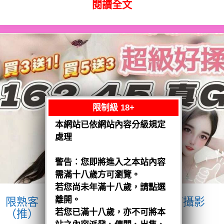
閱讀全文
限制級 18+
本網站已依網站內容分級規定
處理
警告︰您即將進入之本站內容
需滿十八歲方可瀏覽。
若您尚未年滿十八歲，請點選
離開。
限熟客【沙鹿】優格
越南$3200.可攝影
（推）
若您已滿十八歲，亦不可將本