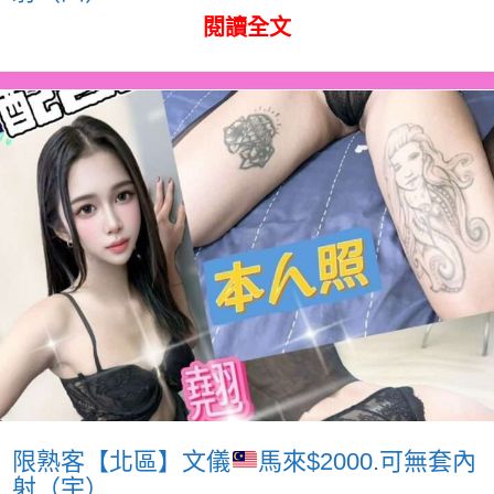
閱讀全文
限熟客【北區】文儀
馬來$2000.可無套內
射（宇）