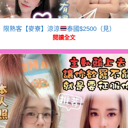
限熟客【麥寮】涼涼
泰國$2500（見）
閱讀全文