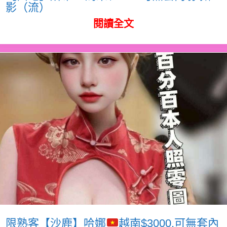
影（流）
閱讀全文
限熟客【沙鹿】哈娜
越南$3000.可無套內