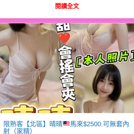
閱讀全文
限熟客【北區】晴晴
馬來$2500.可無套內
射（家精）