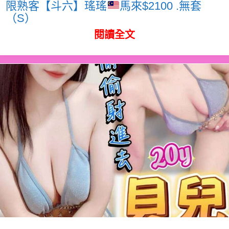
限熟客【斗六】瑤瑤
馬來$2100 .無套
（S）
閱讀全文