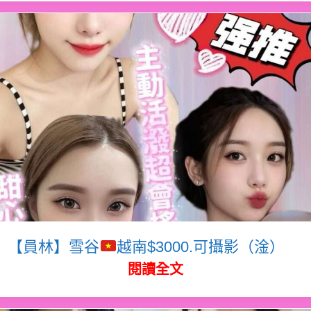
【員林】雪谷
越南$3000.可攝影（淦）
閱讀全文