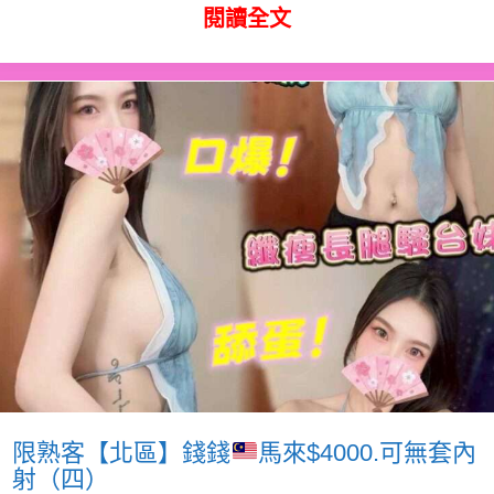
閱讀全文
限熟客【北區】錢錢
馬來$4000.可無套內
射（四）