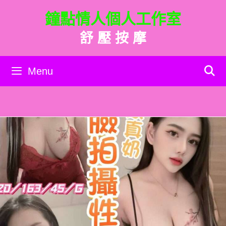
跳
鐘點情人個人工作室
至
主
舒 壓 按 摩
要
內
容
Menu