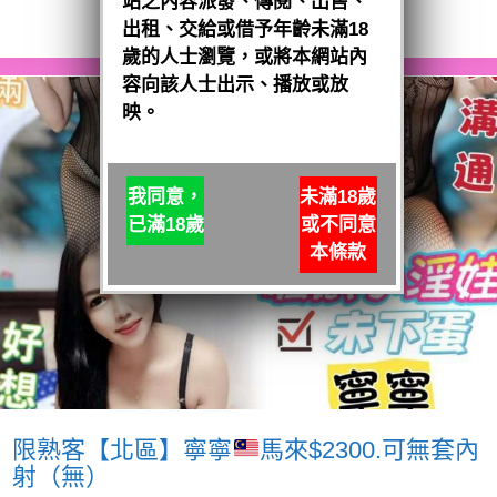
站之內容派發、傳閱、出售、
閱讀全文
出租、交給或借予年齡未滿18
歲的人士瀏覽，或將本網站內
容向該人士出示、播放或放
映。
我同意，
未滿18歲
已滿18歲
或不同意
本條款
限熟客【北區】寧寧
馬來$2300.可無套內
射（無）