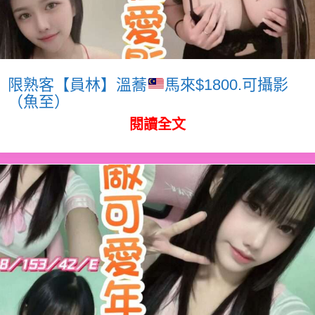
限熟客【員林】溫蕎
馬來$1800.可攝影
（魚至）
閱讀全文