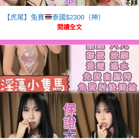
【虎尾】兔寶
泰國$2300（神）
閱讀全文