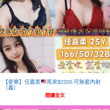
【麥寮】任嘉柔
馬來$2200.可無套內射
（鑫）
閱讀全文