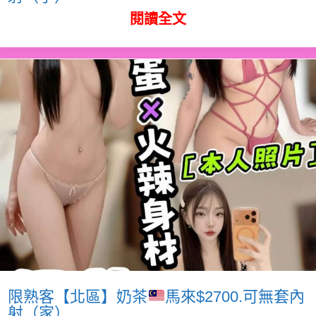
閱讀全文
限熟客【北區】奶茶
馬來$2700.可無套內
射（家）