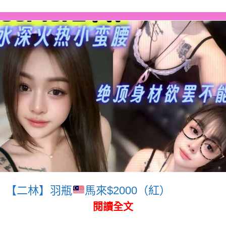
【二林】羽瓶
馬來$2000（紅）
閱讀全文