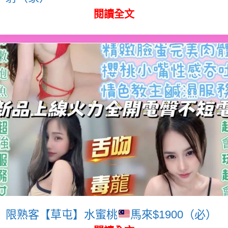
閱讀全文
限熟客【草屯】水蜜桃
馬來$1900（必）