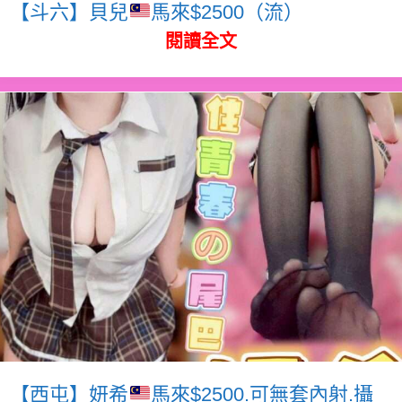
【斗六】貝兒
馬來$2500（流）
閱讀全文
【西屯】妍希
馬來$2500.可無套內射.攝