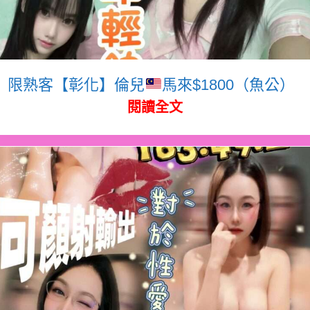
限熟客【彰化】倫兒
馬來$1800（魚公）
閱讀全文