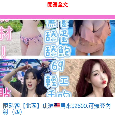
閱讀全文
限熟客【北區】焦糖
馬來$2500.可無套內
射（四）