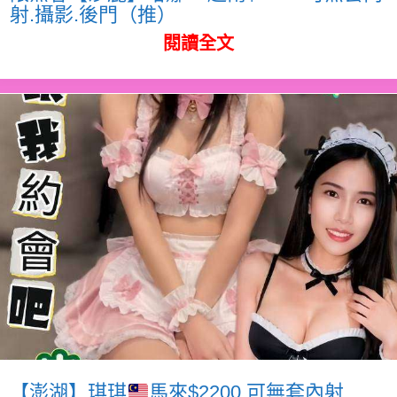
射.攝影.後門（推）
閱讀全文
【澎湖】琪琪
馬來$2200.可無套內射