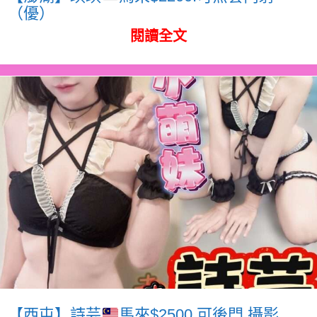
（優）
閱讀全文
【西屯】詩芸
馬來$2500.可後門.攝影