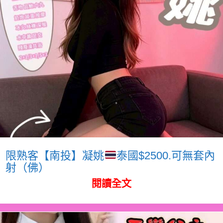
限熟客【南投】凝姚
泰國$2500.可無套內
射（佛）
閱讀全文