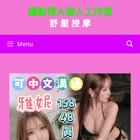
跳
鐘點情人個人工作室
至
主
舒 壓 按 摩
要
內
容
Menu