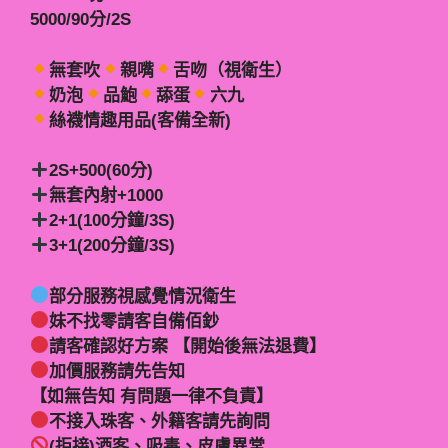
5000/90分/2S
無套吹
親嘴
舌吻（視衛生）
奶泡
品鮑
舔蛋
六九
絲襪情趣用品(客備全新)
2S+500(60分)
無套內射+1000
2+1(100分鐘/3S)
3+1(200分鐘/3S)
部分服務視感覺情況衛生
妹不找零請客自備佰鈔
請客確認好方案 【開始後無法退費】
加價服務請先告知
【如無告知 有問題一律不負責】
不接入珠客、外籍客請先詢問
(拒接)酒客、吸毒、皮膚異常