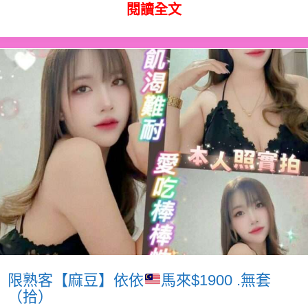
閱讀全文
限熟客【麻豆】依依
馬來$1900 .無套
（拾）