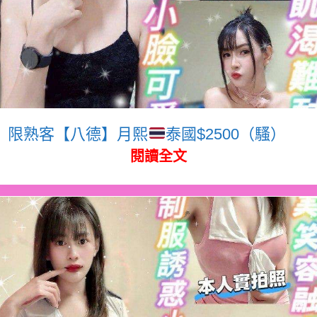
限熟客【八德】月熙
泰國$2500（騷）
閱讀全文