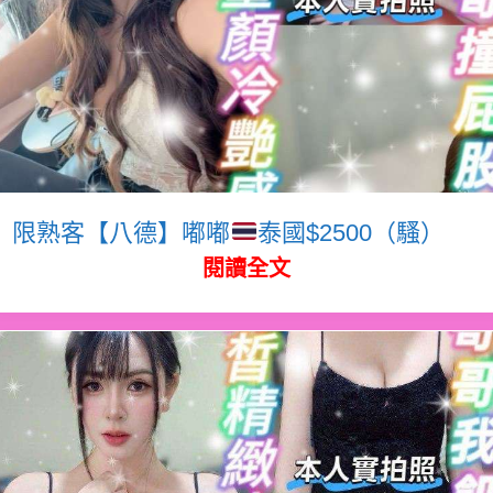
限熟客【八德】嘟嘟
泰國$2500（騷）
閱讀全文