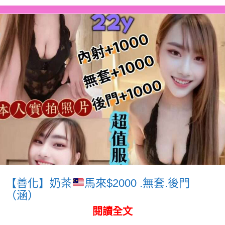
【善化】奶茶
馬來$2000 .無套.後門
（涵）
閱讀全文