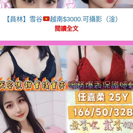
【員林】雪谷
越南$3000.可攝影（淦）
閱讀全文