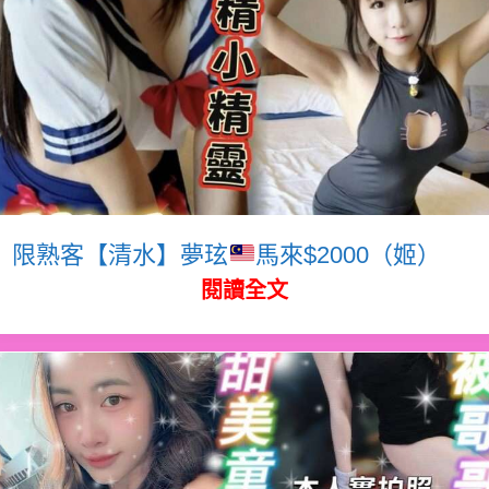
限熟客【清水】夢玹
馬來$2000（姬）
閱讀全文