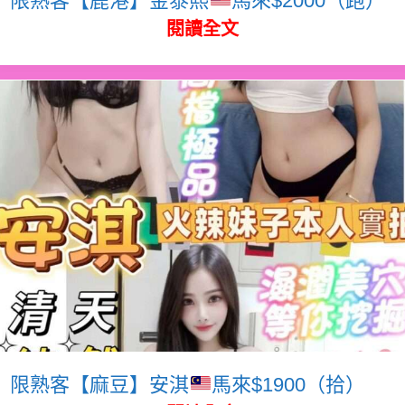
閱讀全文
限熟客【麻豆】安淇
馬來$1900（拾）