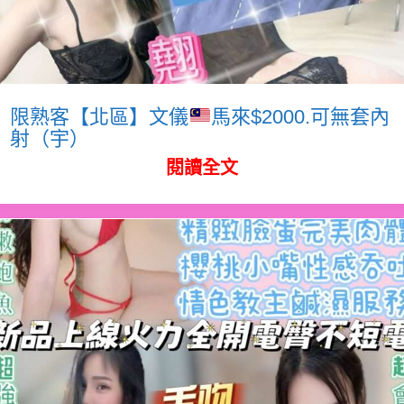
限熟客【北區】文儀
馬來$2000.可無套內
射（宇）
閱讀全文