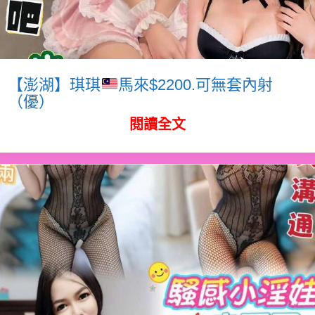
【澎湖】琪琪
馬來$2200.可無套內射
（優）
閱讀全文