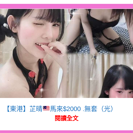
【東港】芷晴
馬來$2000 .無套（光）
閱讀全文