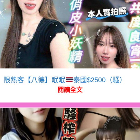
限熟客【八德】眠眠
泰國$2500（騷）
閱讀全文