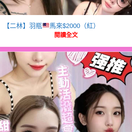
【二林】羽瓶
馬來$2000（紅）
閱讀全文