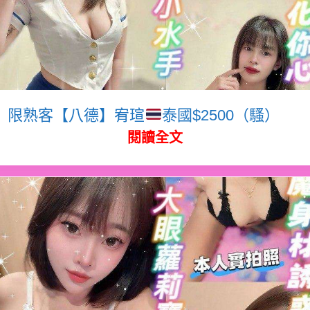
限熟客【八德】宥瑄
泰國$2500（騷）
閱讀全文