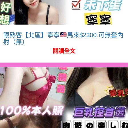
限熟客【北區】寧寧
馬來$2300.可無套內
射（無）
閱讀全文