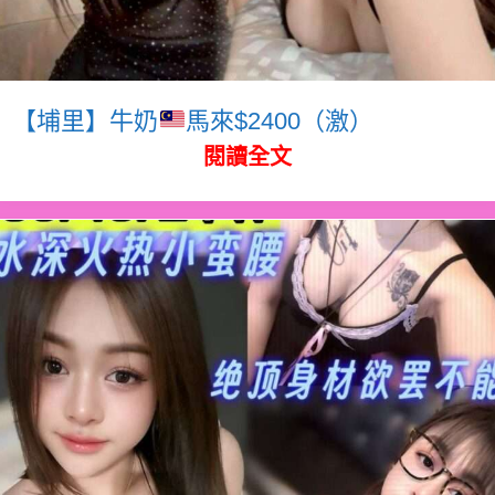
【埔里】牛奶
馬來$2400（激）
閱讀全文