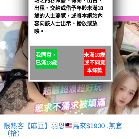
站之內容派發、傳閱、出售、
閱讀全文
出租、交給或借予年齡未滿18
歲的人士瀏覽，或將本網站內
容向該人士出示、播放或放
映。
我同意，
未滿18歲
已滿18歲
或不同意
本條款
限熟客【麻豆】羽恩
馬來$1900 .無套
（拾）