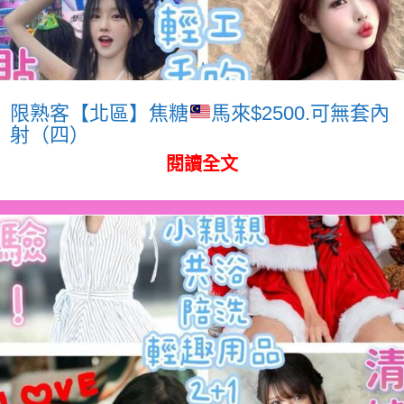
限熟客【北區】焦糖
馬來$2500.可無套內
射（四）
閱讀全文