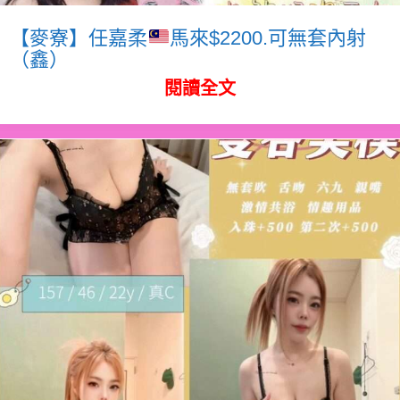
【麥寮】任嘉柔
馬來$2200.可無套內射
（鑫）
閱讀全文