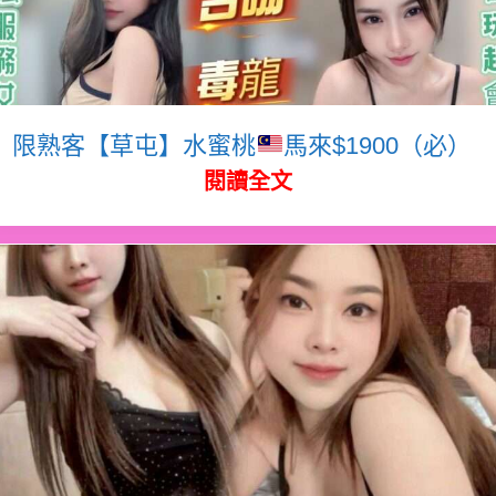
限熟客【草屯】水蜜桃
馬來$1900（必）
閱讀全文