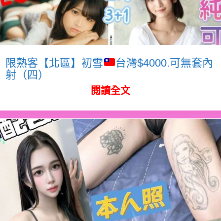
限熟客【北區】初雪
台灣$4000.可無套內
射（四）
閱讀全文