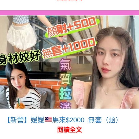
【新營】媛媛
馬來$2000 .無套（涵）
閱讀全文