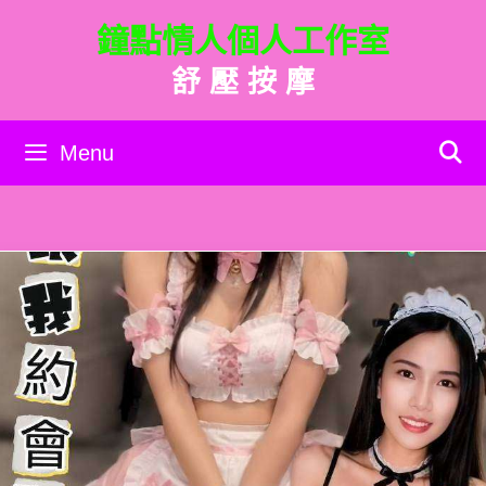
跳
鐘點情人個人工作室
至
主
舒 壓 按 摩
要
內
容
Menu