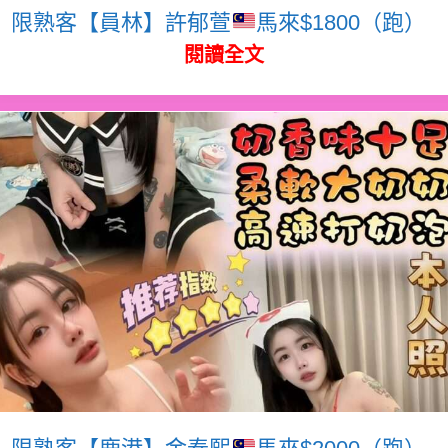
限熟客【員林】許郁萱
馬來$1800（跑）
閱讀全文
限熟客【鹿港】金泰熙
馬來$2000（跑）