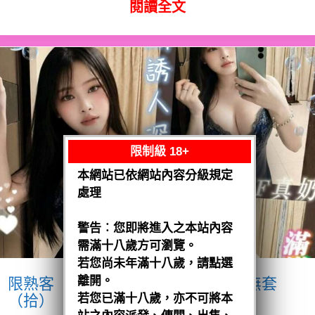
閱讀全文
限制級 18+
本網站已依網站內容分級規定
處理
警告︰您即將進入之本站內容
需滿十八歲方可瀏覽。
若您尚未年滿十八歲，請點選
離開。
限熟客【麻豆】奶妹
馬來$1900 .無套
（拾）
若您已滿十八歲，亦不可將本