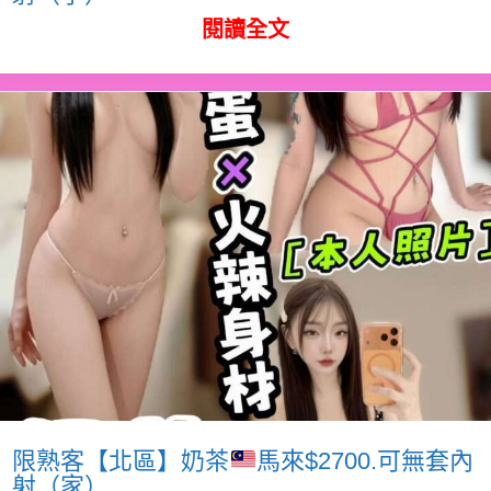
閱讀全文
限熟客【北區】奶茶
馬來$2700.可無套內
射（家）