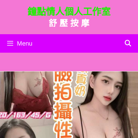
跳
鐘點情人個人工作室
至
主
舒 壓 按 摩
要
內
容
Menu