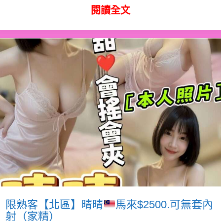
閱讀全文
限熟客【北區】晴晴
馬來$2500.可無套內
射（家精）