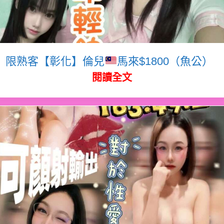
限熟客【彰化】倫兒
馬來$1800（魚公）
閱讀全文