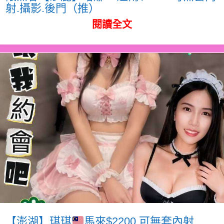
射.攝影.後門（推）
閱讀全文
【澎湖】琪琪
馬來$2200.可無套內射