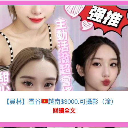
【員林】雪谷
越南$3000.可攝影（淦）
閱讀全文