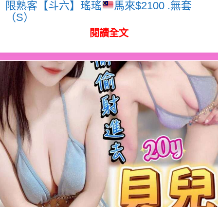
限熟客【斗六】瑤瑤
馬來$2100 .無套
（S）
閱讀全文