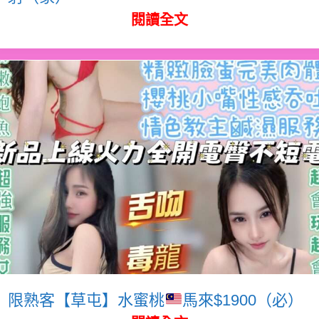
閱讀全文
限熟客【草屯】水蜜桃
馬來$1900（必）