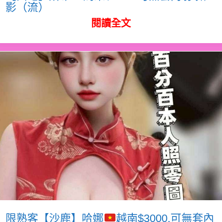
影（流）
閱讀全文
限熟客【沙鹿】哈娜
越南$3000.可無套內