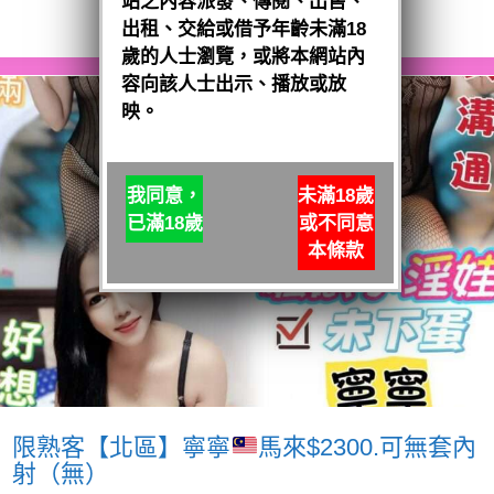
站之內容派發、傳閱、出售、
閱讀全文
出租、交給或借予年齡未滿18
歲的人士瀏覽，或將本網站內
容向該人士出示、播放或放
映。
我同意，
未滿18歲
已滿18歲
或不同意
本條款
限熟客【北區】寧寧
馬來$2300.可無套內
射（無）