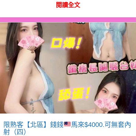
閱讀全文
限熟客【北區】錢錢
馬來$4000.可無套內
射（四）