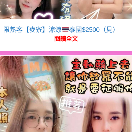
限熟客【麥寮】涼涼
泰國$2500（見）
閱讀全文