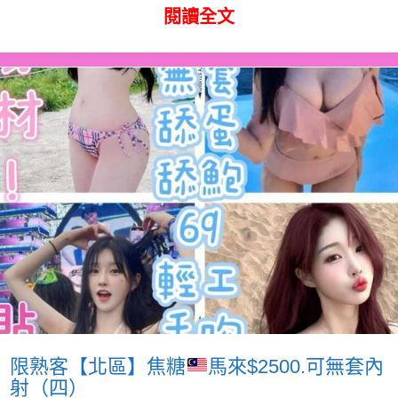
閱讀全文
限熟客【北區】焦糖
馬來$2500.可無套內
射（四）