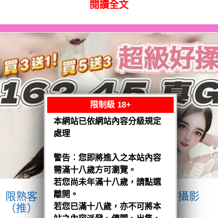
閱讀全文
限制級 18+
本網站已依網站內容分級規定
處理
警告︰您即將進入之本站內容
需滿十八歲方可瀏覽。
若您尚未年滿十八歲，請點選
離開。
限熟客【沙鹿】優格
越南$3200.可攝影
（推）
若您已滿十八歲，亦不可將本