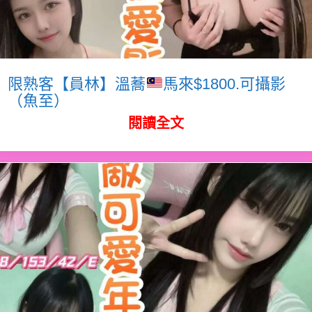
限熟客【員林】溫蕎
馬來$1800.可攝影
（魚至）
閱讀全文