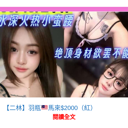
【二林】羽瓶
馬來$2000（紅）
閱讀全文