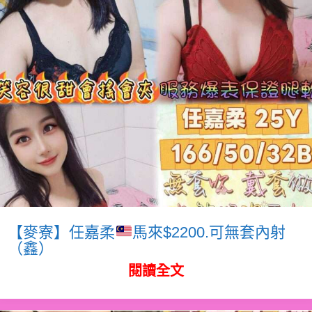
【麥寮】任嘉柔
馬來$2200.可無套內射
（鑫）
閱讀全文