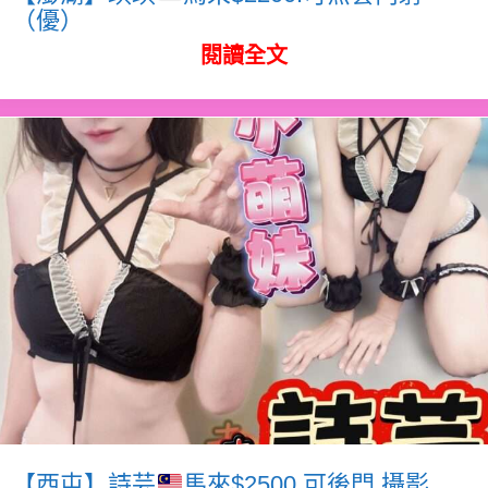
（優）
閱讀全文
【西屯】詩芸
馬來$2500.可後門.攝影