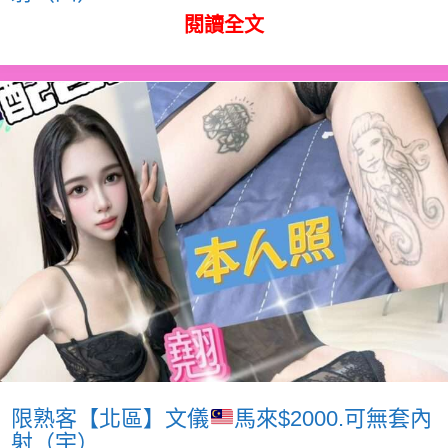
閱讀全文
限熟客【北區】文儀
馬來$2000.可無套內
射（宇）