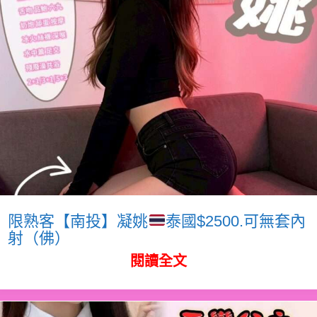
限熟客【南投】凝姚
泰國$2500.可無套內
射（佛）
閱讀全文