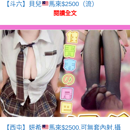
【斗六】貝兒
馬來$2500（流）
閱讀全文
【西屯】妍希
馬來$2500.可無套內射.攝