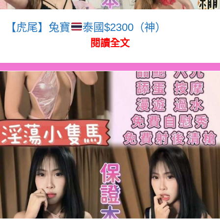
【虎尾】兔寶
泰國$2300（神）
閱讀全文