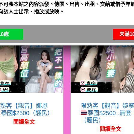
不可將本站之內容派發、傳閱、出售、出租、交給或借予年齡
向該人士出示、播放或放映。
8歲
未滿1
熟客【觀音】娜恩
限熟客【觀音】婉
泰國$2500（騷民）
泰國$2500 .無套
（騷民）
閱讀全文
閱讀全文