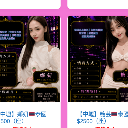
中壢】娜妍
泰國
【中壢】糖芸
泰
2500（座）
$2500（座）