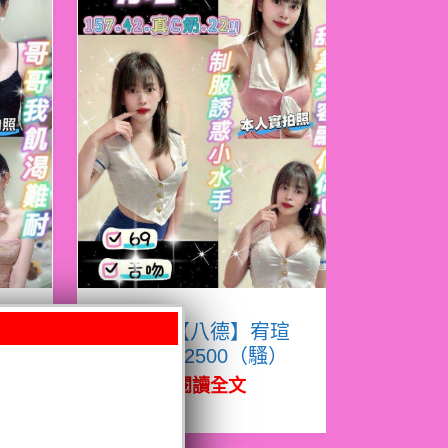
熙
限熟客【八德】宥瑄
泰國$2500（騷）
閱讀全文