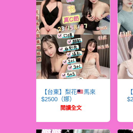
【台東】梨花
馬來
【
$2500（娜）
$
閱讀全文