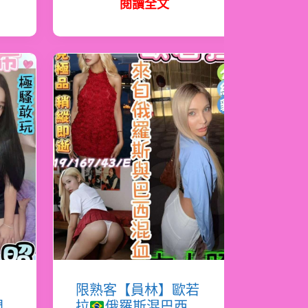
閱讀全文
希
限熟客【員林】歐若
門
拉
俄羅斯混巴西