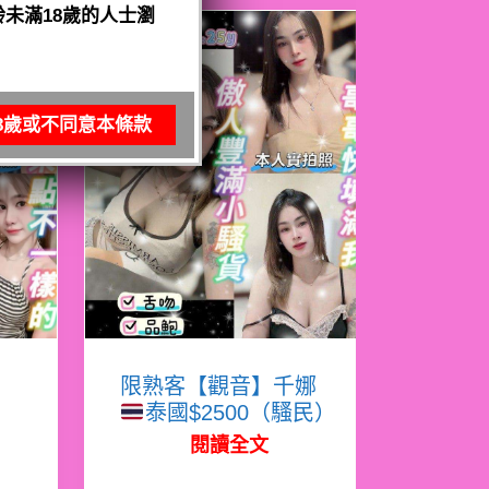
未滿18歲的人士瀏
8歲或不同意本條款
寧
限熟客【觀音】千娜
泰國$2500（騷民）
閱讀全文