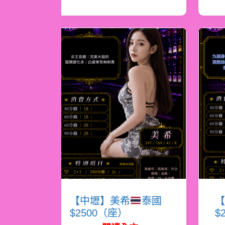
【中壢】美希
泰國
【
$2500（座）
$