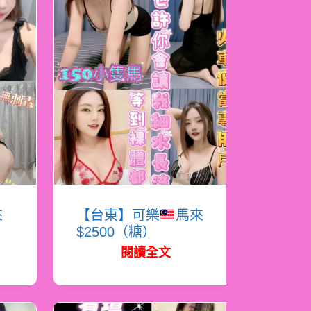
來
【台東】可樂
馬來
$2500（糖）
閱讀全文