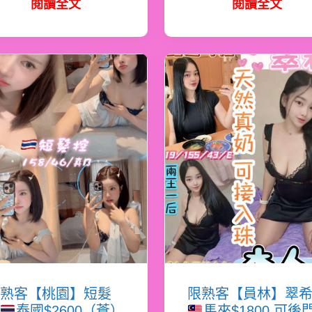
閱讀全文
閱讀全文
熟客【桃園】短髮
限熟客【員林】翠
泰國$2600（蒼）
馬來$1800.可後