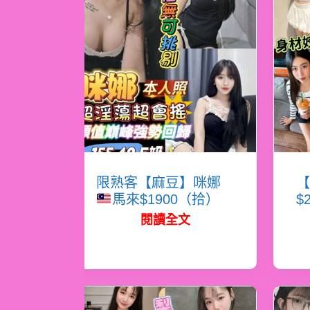
限熟客【麻豆】咪娜
【
馬來$1900（拾）
$
閱讀全文