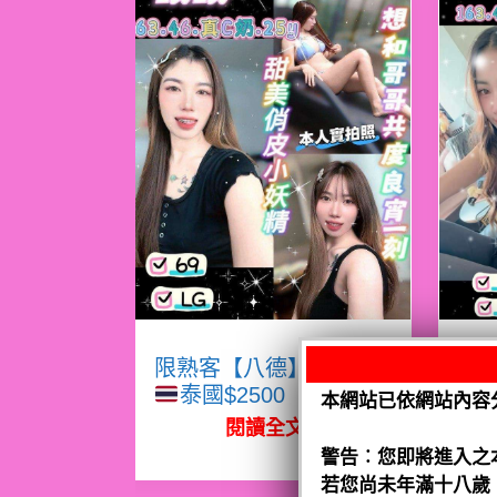
限熟客【八德】眠眠
限
泰國$2500（騷）
本網站已依網站內容
閱讀全文
警告︰您即將進入之
若您尚未年滿十八歲