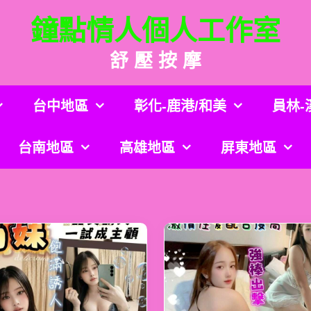
鐘點情人個人工作室
舒 壓 按 摩
台中地區
彰化-鹿港/和美
員林-
台南地區
高雄地區
屏東地區