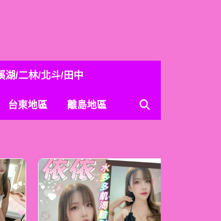
溪湖/二林/北斗/田中
台東地區
離島地區