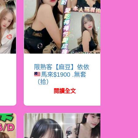
恩
限熟客【麻豆】依依
馬來$1900 .無套
（拾）
閱讀全文