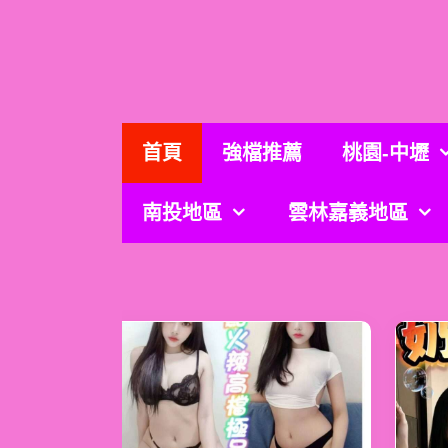
跳
至
主
要
內
容
首頁
強檔推薦
桃園-中壢
南投地區
雲林嘉義地區