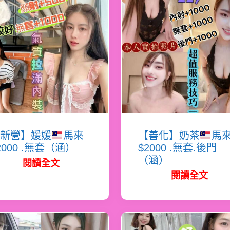
新營】媛媛
馬來
【善化】奶茶
馬
2000 .無套（涵）
$2000 .無套.後門
（涵）
閱讀全文
閱讀全文