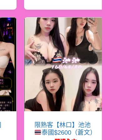
國
限熟客【林口】池池
泰國$2600（蒼文）