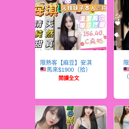
限熟客【麻豆】安淇
限
馬來$1900（拾）
（
閱讀全文