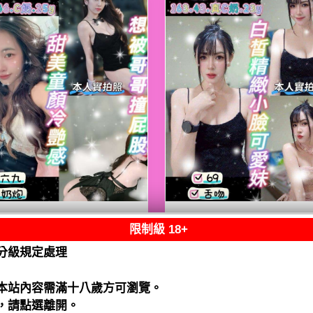
限制級 18+
熟客【八德】嘟嘟
限熟客【八德】月
泰國$2500（騷）
泰國$2500（騷）
分級規定處理
閱讀全文
閱讀全文
本站內容需滿十八歲方可瀏覽。
，請點選離開。