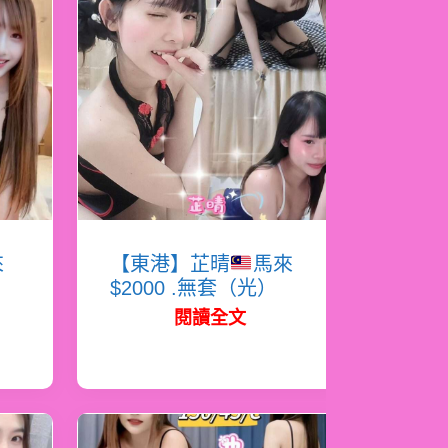
來
【東港】芷晴
馬來
$2000 .無套（光）
閱讀全文