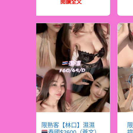
閱讀全文
限熟客【林口】濕濕
限
泰國$2600（蒼文）
控