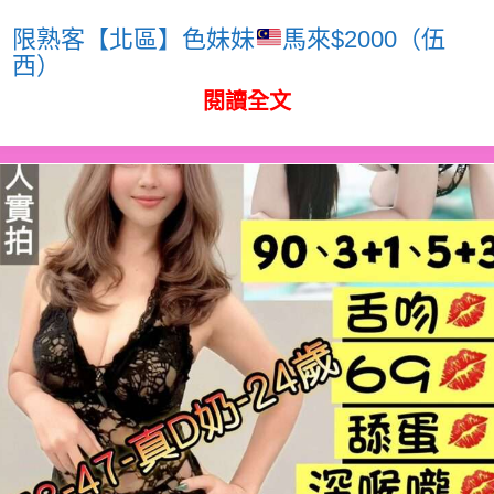
限熟客【北區】色妹妹
馬來$2000（伍
西）
閱讀全文