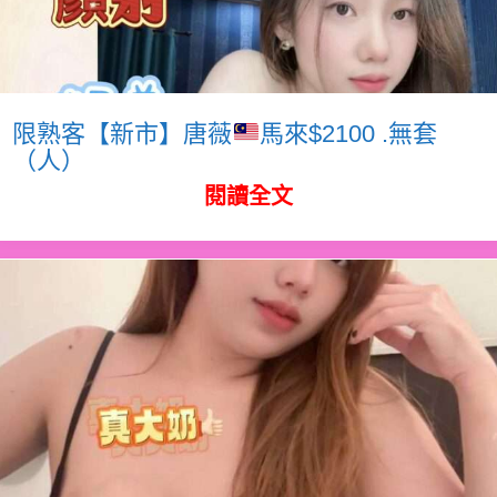
限熟客【新市】唐薇
馬來$2100 .無套
（人）
閱讀全文