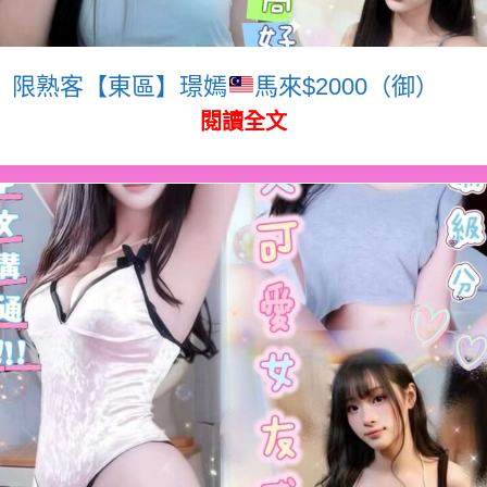
限熟客【東區】璟嫣
馬來$2000（御）
閱讀全文