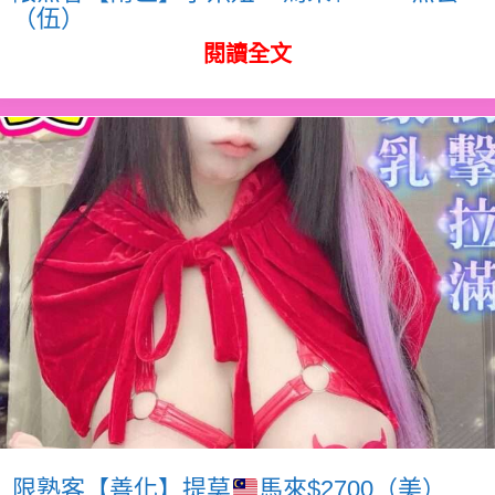
（伍）
閱讀全文
限熟客【善化】提莫
馬來$2700（美）