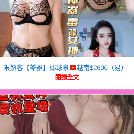
限熟客【苓雅】椰球泉
越南$2600（易）
閱讀全文