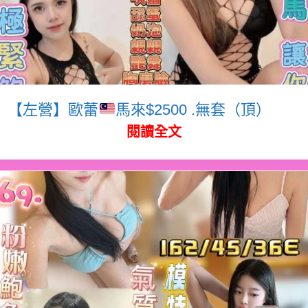
【左營】歐蕾
馬來$2500 .無套（頂）
閱讀全文