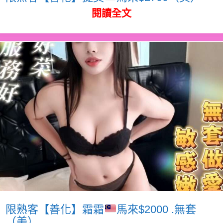
閱讀全文
限熟客【善化】霜霜
馬來$2000 .無套
（美）