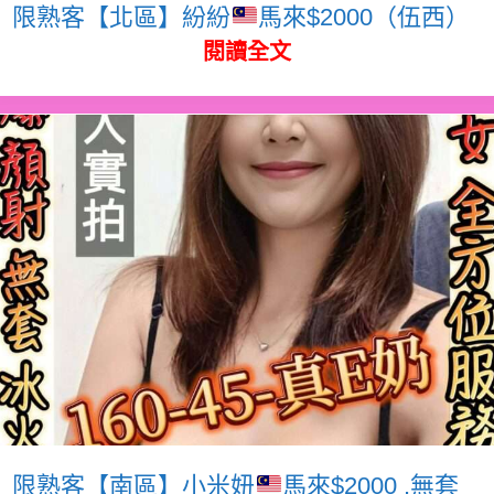
限熟客【北區】紛紛
馬來$2000（伍西）
閱讀全文
限熟客【南區】小米妞
馬來$2000 .無套