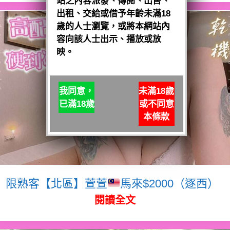
站之內容派發、傳閱、出售、
出租、交給或借予年齡未滿18
歲的人士瀏覽，或將本網站內
容向該人士出示、播放或放
映。
我同意，
未滿18歲
已滿18歲
或不同意
本條款
限熟客【北區】萱萱
馬來$2000（逐西）
閱讀全文