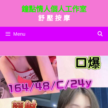
跳
鐘點情人個人工作室
至
主
舒 壓 按 摩
要
內
容
Menu