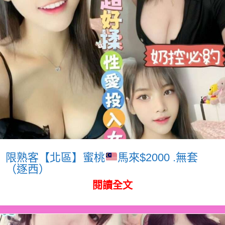
限熟客【北區】蜜桃
馬來$2000 .無套
（逐西）
閱讀全文