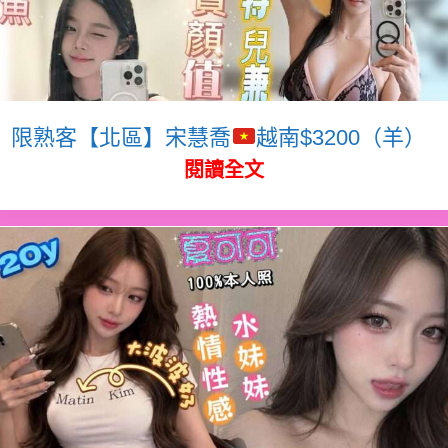
限熟客【北區】宋慧喬
越南$3200（羊）
閱讀全文