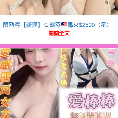
限熟客【新興】Ｇ霸芬
馬來$2500（星）
閱讀全文