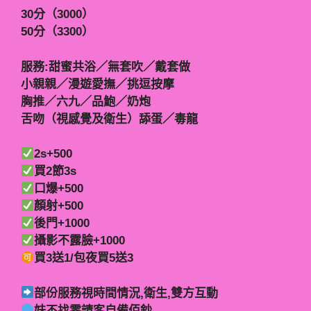
30分（3000）
50分（3300）
服務:甜蜜共浴／無套吹／戴套做
小親親／漫遊愛撫／挑逗按摩
胸推／六九／品鮑／奶炮
舌吻（視感覺及衛生）舔蛋／毒龍
2s+500
買2節3s
口爆+500
顏射+500
後門+1000
攝影不露臉+1000
買3送1/包夜買5送3
部份服務視時間情況,衛生,雙方互動
妹不找零請客自備佰鈔