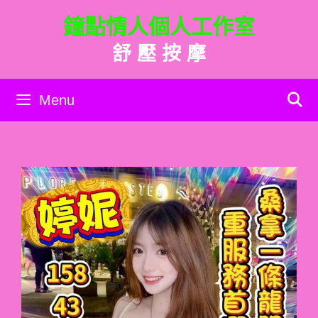
跳
鐘點情人個人工作室
至
主
舒 壓 按 摩
要
內
容
Menu