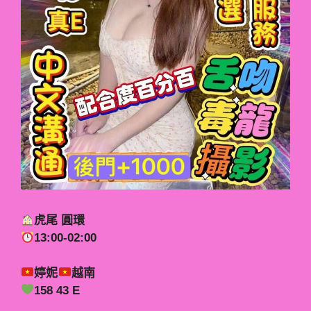
虎尾 圓環
13:00-02:00
婷妮
越南
158 43 E