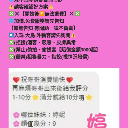
請客確認好方案
【開始後
無法退費】
加價.免費服務請先告知
【如無告知 有問題一律不負責】
入珠.大鳥.外籍客請先詢問
(拒接)酒客、吸毒、皮膚異常
(禁止)偷拍、偷拔套【賠償金額3000起】
(嚴禁)粗魯暴力、指挖(視情況賠償)