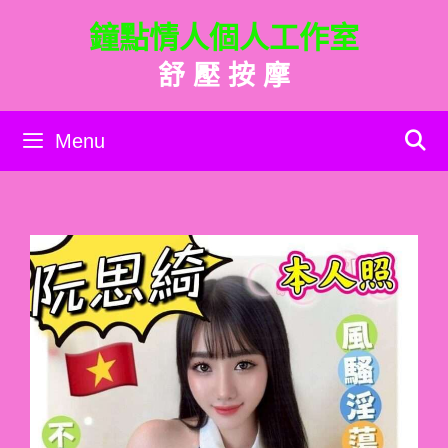
跳
鐘點情人個人工作室
至
主
舒 壓 按 摩
要
內
容
Menu