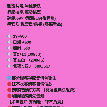
甜蜜共浴/胸推滑洗
舒壓按摩/輕功挑逗
舔鮑/69/小親親/LG(視情況)
無套吹 戴套做/絲襪 (客備新品)
2S+500
口爆 +500
顏射+500
買2+1S(100/3S)
買3送1 （200/4S）
包夜 5送3 （400/5S）
部分服務視感覺情況衛生
妹不找零請客自備佰鈔
請客確認好方案 【開始後無法退費】
加價服務請先告知
【如無告知 有問題一律不負責】