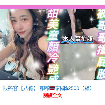
限熟客【八德】嘟嘟
泰國$2500（騷）
閱讀全文