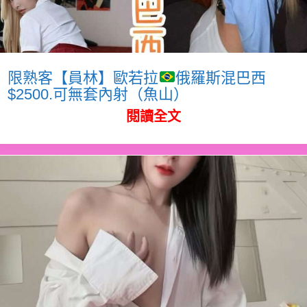
限熟客【員林】歐若拉
俄羅斯混巴西
$2500.可無套內射（魚山）
閱讀全文