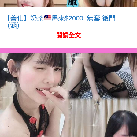
【善化】奶茶
馬來$2000 .無套.後門
（涵）
閱讀全文