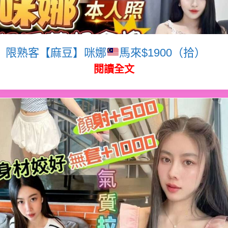
限熟客【麻豆】咪娜
馬來$1900（拾）
閱讀全文