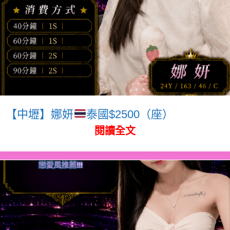
【中壢】娜妍
泰國$2500（座）
閱讀全文