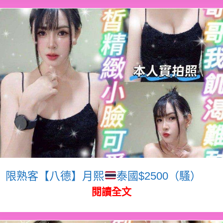
限熟客【八德】月熙
泰國$2500（騷）
閱讀全文