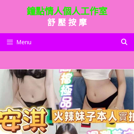
跳
鐘點情人個人工作室
至
主
舒 壓 按 摩
要
內
容
Menu