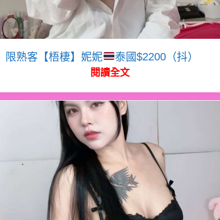
限熟客【梧棲】妮妮
泰國$2200（抖）
閱讀全文