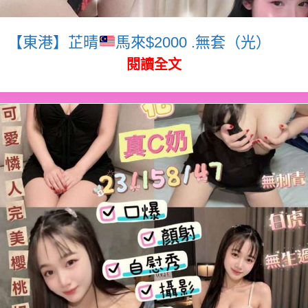
【東港】芷晴
馬來$2000 .無套（光）
閱讀全文