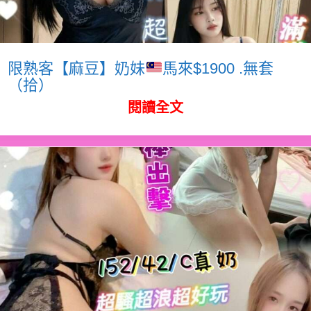
限熟客【麻豆】奶妹
馬來$1900 .無套
（拾）
閱讀全文