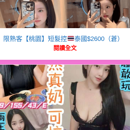
限熟客【桃園】短髮控
泰國$2600（蒼）
閱讀全文