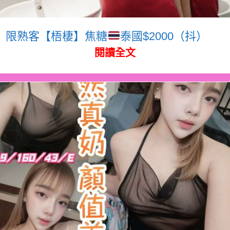
限熟客【梧棲】焦糖
泰國$2000（抖）
閱讀全文