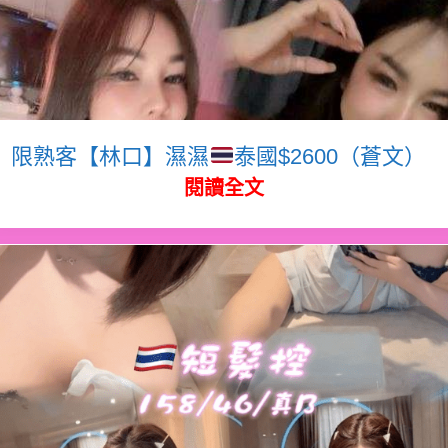
限熟客【林口】濕濕
泰國$2600（蒼文）
閱讀全文