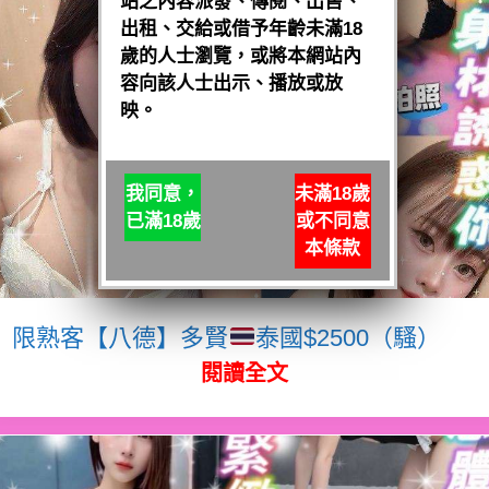
站之內容派發、傳閱、出售、
出租、交給或借予年齡未滿18
歲的人士瀏覽，或將本網站內
容向該人士出示、播放或放
映。
我同意，
未滿18歲
已滿18歲
或不同意
本條款
限熟客【八德】多賢
泰國$2500（騷）
閱讀全文