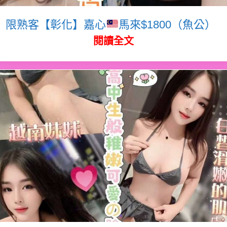
限熟客【彰化】嘉心
馬來$1800（魚公）
閱讀全文