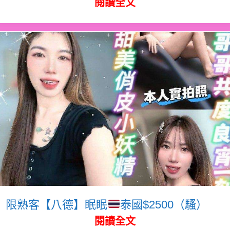
閱讀全文
限熟客【八德】眠眠
泰國$2500（騷）
閱讀全文