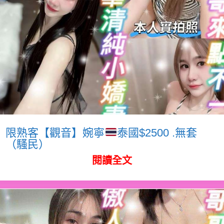
限熟客【觀音】婉寧
泰國$2500 .無套
（騷民）
閱讀全文