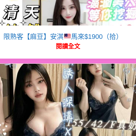
限熟客【麻豆】安淇
馬來$1900（拾）
閱讀全文