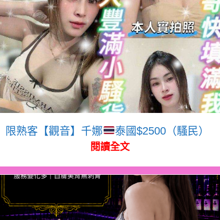
限熟客【觀音】千娜
泰國$2500（騷民）
閱讀全文