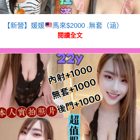
【新營】媛媛
馬來$2000 .無套（涵）
閱讀全文