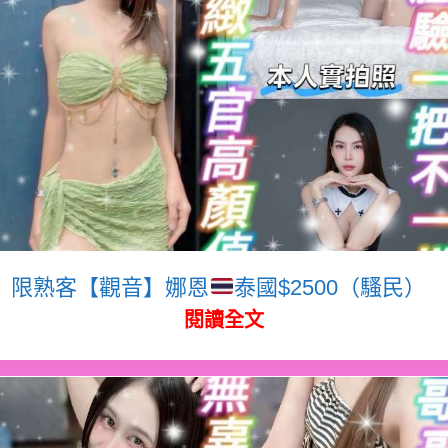
限熟客【觀音】娜恩
泰國$2500（騷民）
閱讀全文