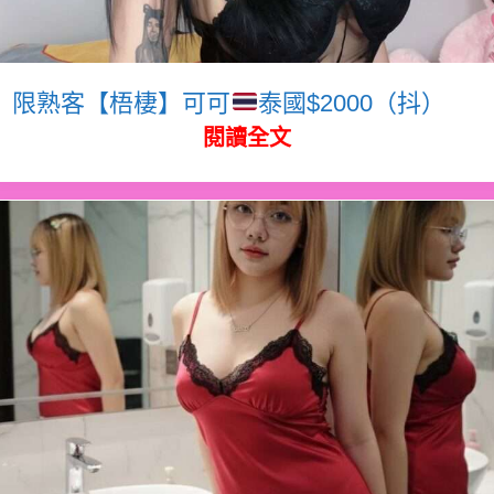
限熟客【梧棲】可可
泰國$2000（抖）
閱讀全文