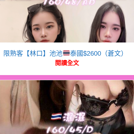
限熟客【林口】池池
泰國$2600（蒼文）
閱讀全文