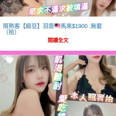
限熟客【麻豆】羽恩
馬來$1900 .無套
（拾）
閱讀全文