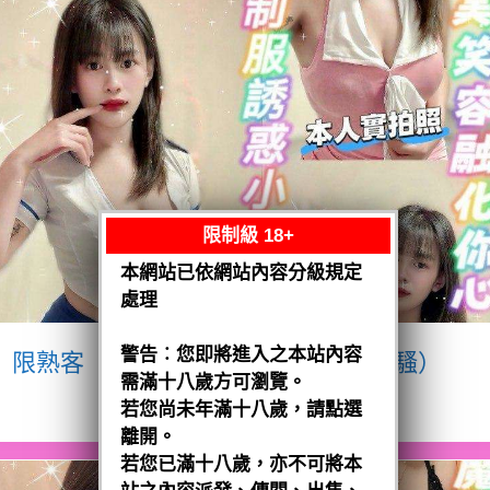
限制級 18+
本網站已依網站內容分級規定
處理
警告︰您即將進入之本站內容
限熟客【八德】宥瑄
泰國$2500（騷）
需滿十八歲方可瀏覽。
閱讀全文
若您尚未年滿十八歲，請點選
離開。
若您已滿十八歲，亦不可將本