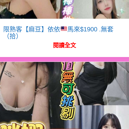
限熟客【麻豆】依依
馬來$1900 .無套
（拾）
閱讀全文