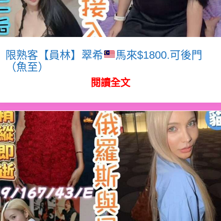
限熟客【員林】翠希
馬來$1800.可後門
（魚至）
閱讀全文