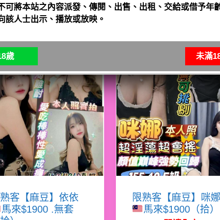
不可將本站之內容派發、傳閱、出售、出租、交給或借予年齡
向該人士出示、播放或放映。
8歲
未滿1
熟客【麻豆】依依
限熟客【麻豆】咪
馬來$1900 .無套
馬來$1900（拾）