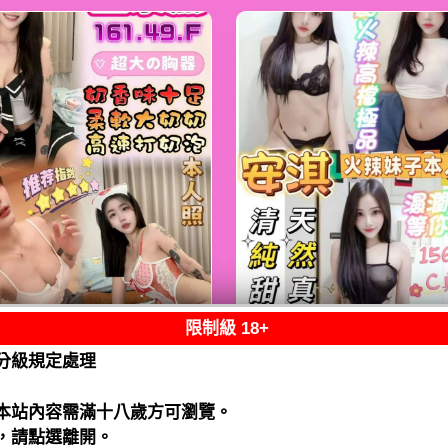
限制級 18+
熟客【鹿港】金泰
限熟客【麻豆】安
分級規定處理
馬來$2000（跑）
馬來$1900（拾）
閱讀全文
閱讀全文
本站內容需滿十八歲方可瀏覽。
，請點選離開。