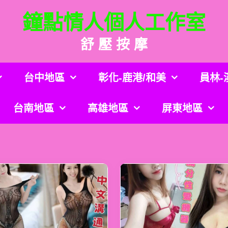
鐘點情人個人工作室
舒 壓 按 摩
台中地區
彰化-鹿港/和美
員林-
台南地區
高雄地區
屏東地區