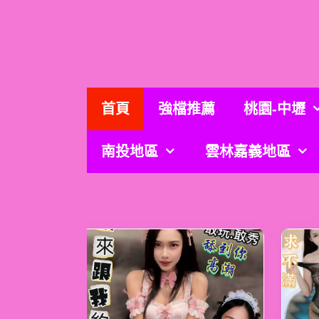
跳
至
主
要
內
容
首頁
強檔推薦
桃園-中壢
南投地區
雲林嘉義地區