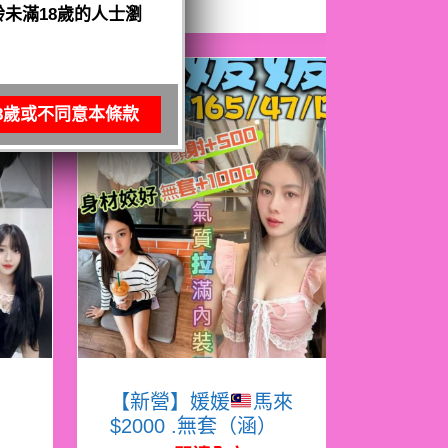
未滿18歲的人士瀏
8歲或不同意本條款
娜
【新營】媛媛
馬來
$2000 .無套（涵）