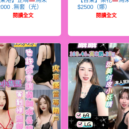
東港】芷晴
馬來
【台東】梨花
馬
2000 .無套（光）
$2500（娜）
閱讀全文
閱讀全文