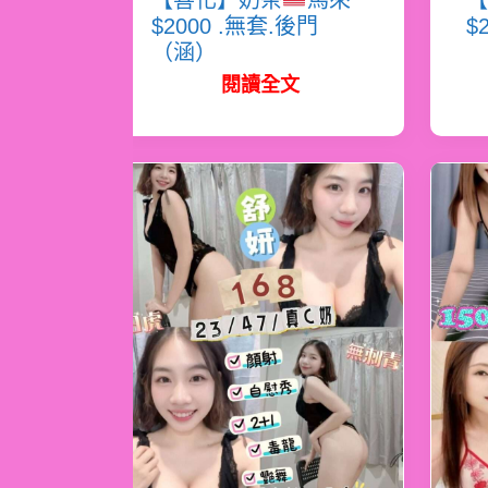
【善化】奶茶
馬來
【
$2000 .無套.後門
$
（涵）
閱讀全文