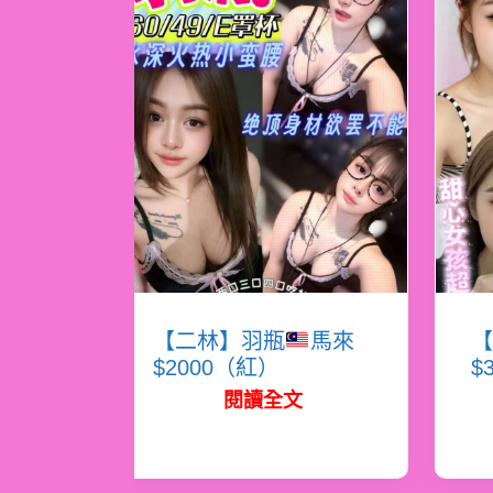
【二林】羽瓶
馬來
【
$2000（紅）
$
閱讀全文