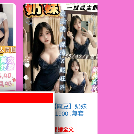
淇
限熟客【麻豆】奶妹
馬來$1900 .無套
（拾）
閱讀全文