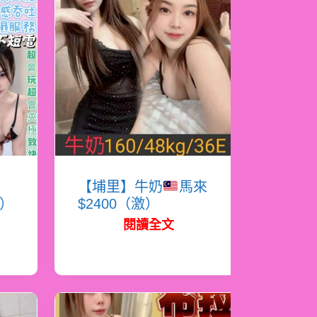
蜜
【埔里】牛奶
馬來
必）
$2400（激）
閱讀全文