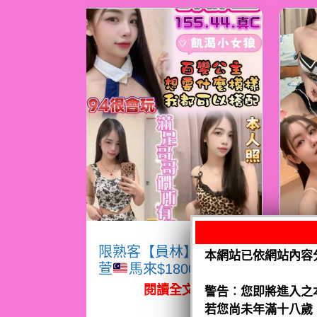
限熟客【員林】許郁
限
本網站已依網站內容
萱
馬來$1800（跑）
熙
閱讀全文
警告︰您即將進入之
若您尚未年滿十八歲