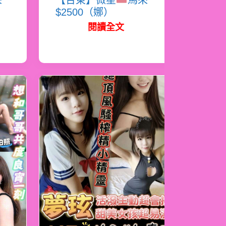
來
【台東】微星
馬來
$2500（娜）
閱讀全文