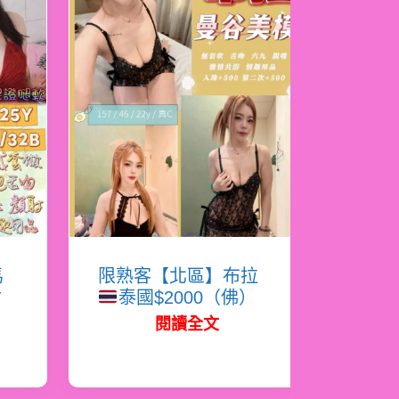
馬
限熟客【北區】布拉
射
泰國$2000（佛）
閱讀全文