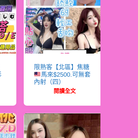
塔
限熟客【北區】焦糖
影
馬來$2500.可無套
內射（四）
閱讀全文