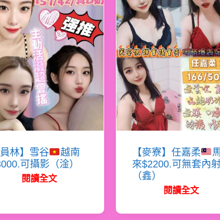
員林】雪谷
越南
【麥寮】任嘉柔
3000.可攝影（淦）
來$2200.可無套內
（鑫）
閱讀全文
閱讀全文