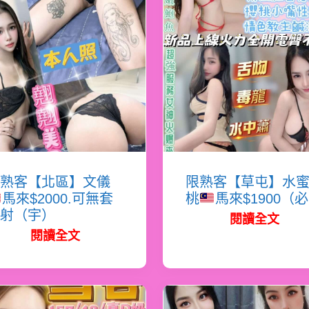
熟客【北區】文儀
限熟客【草屯】水
馬來$2000.可無套
桃
馬來$1900（
射（宇）
閱讀全文
閱讀全文