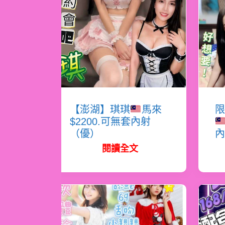
【澎湖】琪琪
馬來
限
$2200.可無套內射
（優）
內
閱讀全文