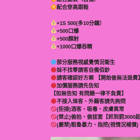
配合穿高跟鞋
+1S 500(多10分鐘）
+500口爆
+500顏射
+1000口爆吞精
部分服務視感覺情況衛生
妹不找零請客自備佰鈔
請客確認好方案 【開始後無法退費
加價服務請先告知
【如無告知 有問題一律不負責】
不接入珠客、外籍客請先詢問
(拒接)酒客、吸毒、皮膚異常
(禁止)偷拍、偷拔套【抓到罰3000
(嚴禁)粗魯暴力、指挖(視情況補償)