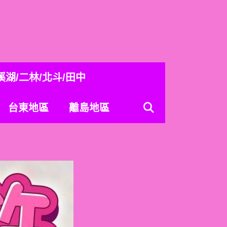
溪湖/二林/北斗/田中
台東地區
離島地區