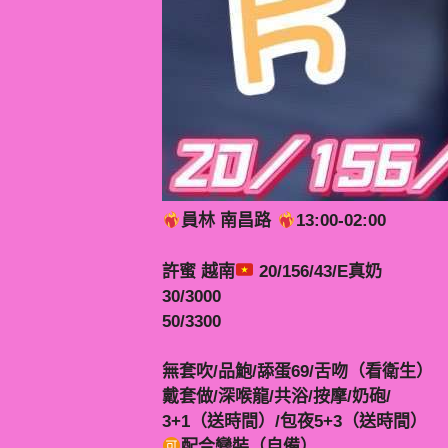
員林 南昌路
13:00-02:00
許蜜 越南
20/156/43/E真奶
30/3000
50/3300
無套吹/品鮑/舔蛋69/舌吻（看衛生）
戴套做/深喉龍/共浴/按摩/奶砲/
3+1（送時間）/包夜5+3（送時間）
配合變裝（自備）