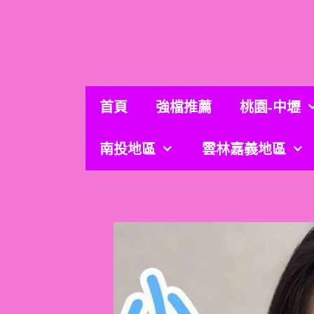
跳
至
主
要
內
容
首頁
強檔推薦
桃園-中壢
南投地區
雲林嘉義地區