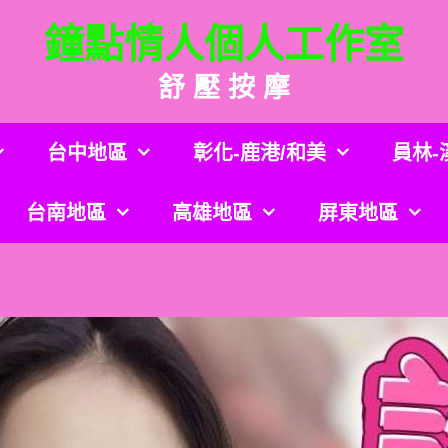
鐘點情人個人工作室
舒 壓 按 摩
台中地區
彰化-鹿港/和美
員林-
台南地區
高雄地區
屏東地區