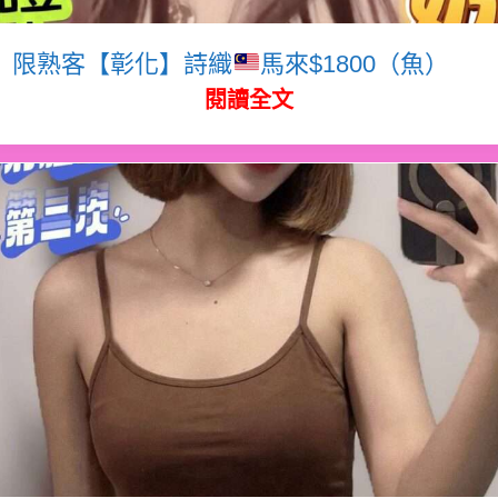
限熟客【彰化】詩織
馬來$1800（魚）
閱讀全文