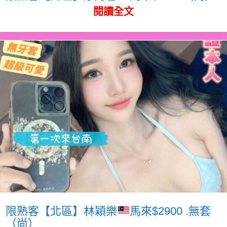
閱讀全文
限熟客【北區】林穎樂
馬來$2900 .無套
（尚）