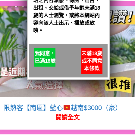
站之內容派發、傳閱、出售、
出租、交給或借予年齡未滿18
歲的人士瀏覽，或將本網站內
容向該人士出示、播放或放
映。
我同意，
未滿18歲
已滿18歲
或不同意
本條款
限熟客【南區】藍心
越南$3000（豪）
閱讀全文