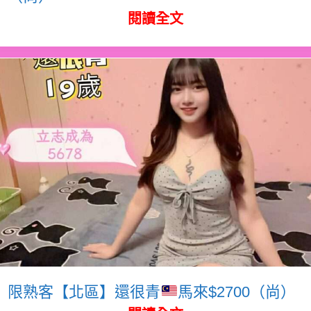
閱讀全文
限熟客【北區】還很青
馬來$2700（尚）