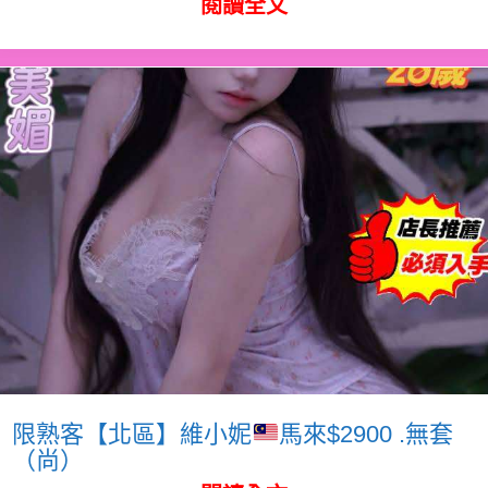
閱讀全文
限熟客【北區】維小妮
馬來$2900 .無套
（尚）