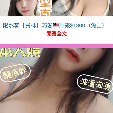
限熟客【員林】巧愛
馬來$1800（魚山）
閱讀全文