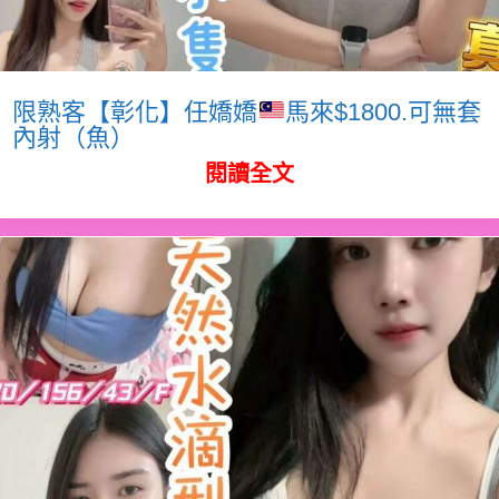
限熟客【彰化】任嬌嬌
馬來$1800.可無套
內射（魚）
閱讀全文