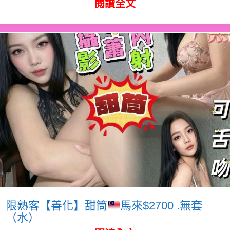
閱讀全文
限熟客【善化】甜筒
馬來$2700 .無套
（水）