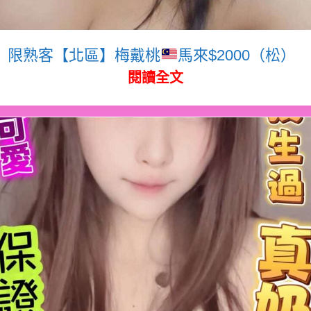
限熟客【北區】梅戴桃
馬來$2000（松）
閱讀全文