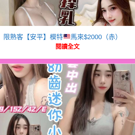
限熟客【安平】模特
馬來$2000（赤）
閱讀全文