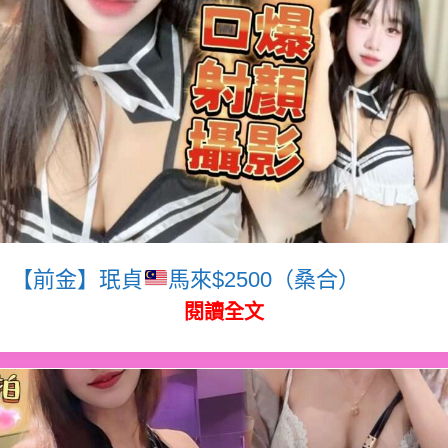
【前金】珉貞
馬來$2500（桑合）
閱讀全文