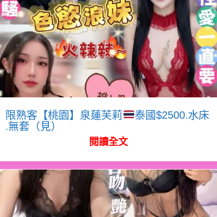
限熟客【桃園】泉蓮芙莉
泰國$2500.水床
.無套（見）
閱讀全文