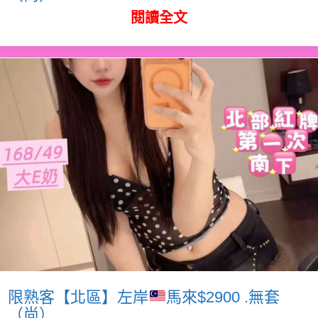
閱讀全文
限熟客【北區】左岸
馬來$2900 .無套
（尚）