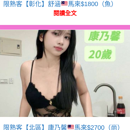
限熟客【彰化】舒涵
馬來$1800（魚）
閱讀全文
限熟客【北區】康乃馨
馬來$2700（尚）