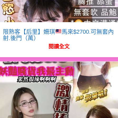
限熟客【后里】姍琪
馬來$2700.可無套內
射.後門（萬）
閱讀全文