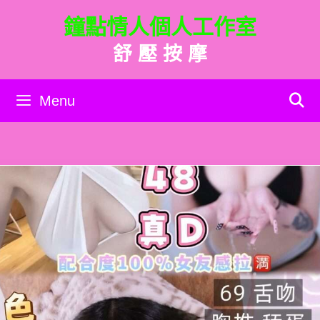
跳
鐘點情人個人工作室
至
主
舒 壓 按 摩
要
內
容
Menu