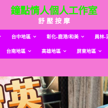
鐘點情人個人工作室
舒 壓 按 摩
台中地區
彰化-鹿港/和美
員林-
台南地區
高雄地區
屏東地區