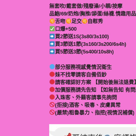
無套吹/戴套做/殘廢澡/小親/按摩
品鮑/69/奶炮/胸推/舔蛋/絲襪.情趣用品
舌吻
足交
自慰秀
口爆+500
買2節送1S(3s80/3s100)
買3節送1節(3s160/3s200/6s4h)
買5節送3節(5s400/10s8h)
部分服務視感覺情況衛生
妹不找零請客自備佰鈔
請客確認好方案 【開始後無法退費
加價服務請先告知 【如無告知 有
入珠客、外籍客請事先詢問
(拒接)酒客、吸毒、皮膚異常
(嚴禁)粗魯暴力、指挖(視情況補償)