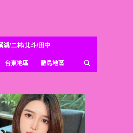
溪湖/二林/北斗/田中
台東地區
離島地區