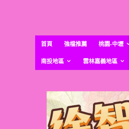
跳
至
主
要
內
容
首頁
強檔推薦
桃園-中壢
南投地區
雲林嘉義地區