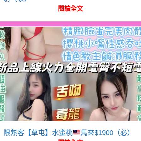
閱讀全文
限熟客【草屯】水蜜桃
馬來$1900（必）