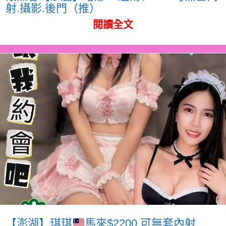
射.攝影.後門（推）
閱讀全文
【澎湖】琪琪
馬來$2200.可無套內射