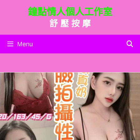
跳
鐘點情人個人工作室
至
主
舒 壓 按 摩
要
內
容
Menu