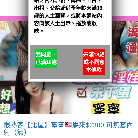
站之內容派發、傳閱、出售、
閱讀全文
出租、交給或借予年齡未滿18
歲的人士瀏覽，或將本網站內
容向該人士出示、播放或放
映。
我同意，
未滿18歲
已滿18歲
或不同意
本條款
限熟客【北區】寧寧
馬來$2300.可無套內
射（無）