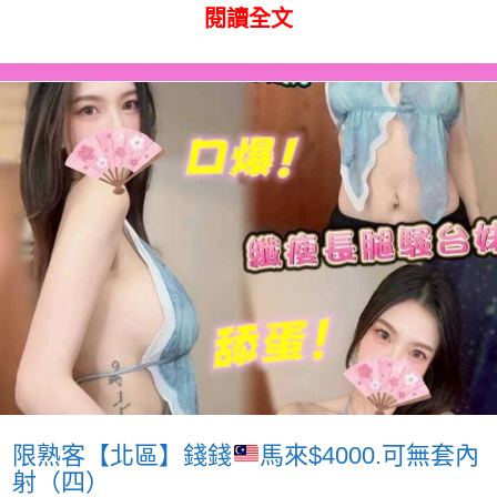
閱讀全文
限熟客【北區】錢錢
馬來$4000.可無套內
射（四）