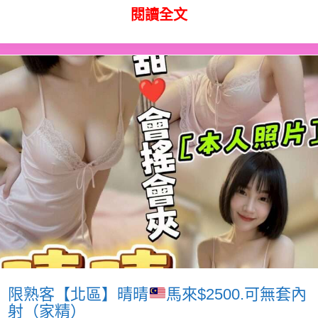
閱讀全文
限熟客【北區】晴晴
馬來$2500.可無套內
射（家精）