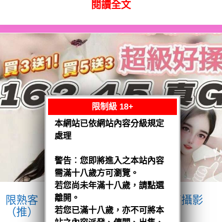
閱讀全文
限制級 18+
本網站已依網站內容分級規定
處理
警告︰您即將進入之本站內容
需滿十八歲方可瀏覽。
若您尚未年滿十八歲，請點選
離開。
限熟客【沙鹿】優格
越南$3200.可攝影
（推）
若您已滿十八歲，亦不可將本