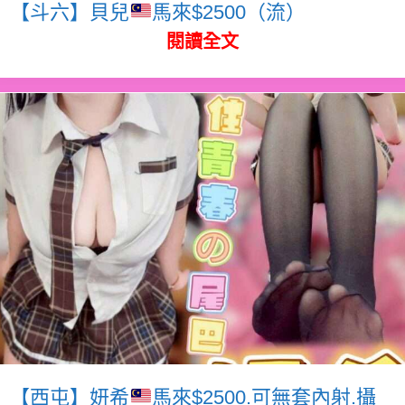
【斗六】貝兒
馬來$2500（流）
閱讀全文
【西屯】妍希
馬來$2500.可無套內射.攝