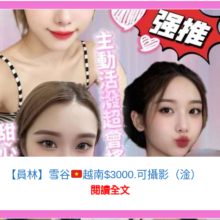
【員林】雪谷
越南$3000.可攝影（淦）
閱讀全文