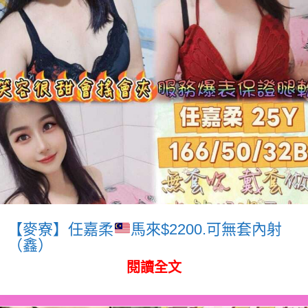
【麥寮】任嘉柔
馬來$2200.可無套內射
（鑫）
閱讀全文