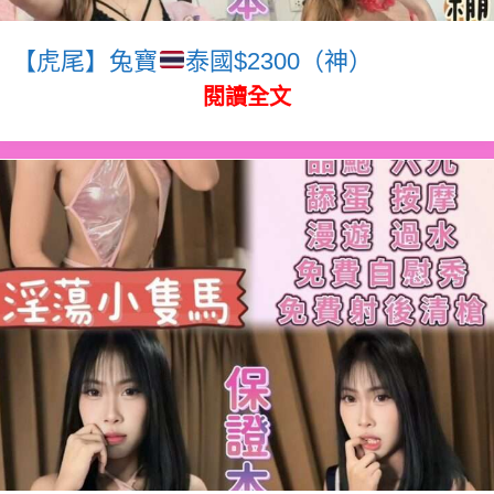
【虎尾】兔寶
泰國$2300（神）
閱讀全文