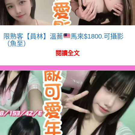
限熟客【員林】溫蕎
馬來$1800.可攝影
（魚至）
閱讀全文