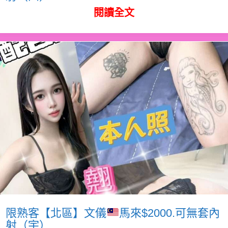
閱讀全文
限熟客【北區】文儀
馬來$2000.可無套內
射（宇）