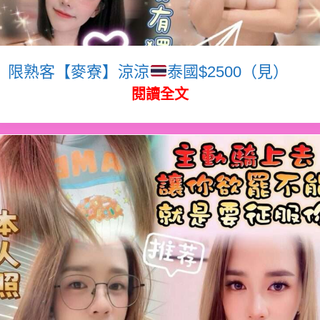
限熟客【麥寮】涼涼
泰國$2500（見）
閱讀全文