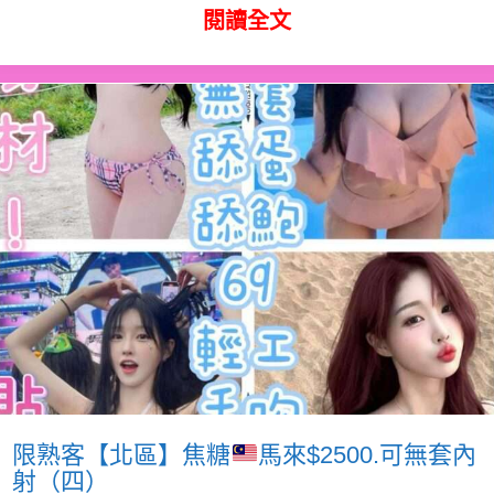
閱讀全文
限熟客【北區】焦糖
馬來$2500.可無套內
射（四）