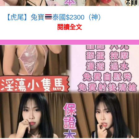
【虎尾】兔寶
泰國$2300（神）
閱讀全文