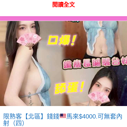
閱讀全文
限熟客【北區】錢錢
馬來$4000.可無套內
射（四）