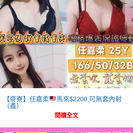
【麥寮】任嘉柔
馬來$2200.可無套內射
（鑫）
閱讀全文