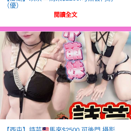
（優）
閱讀全文
【西屯】詩芸
馬來$2500.可後門.攝影