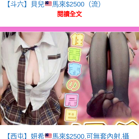
【斗六】貝兒
馬來$2500（流）
閱讀全文
【西屯】妍希
馬來$2500.可無套內射.攝