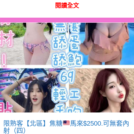
閱讀全文
限熟客【北區】焦糖
馬來$2500.可無套內
射（四）