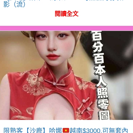
影（流）
閱讀全文
限熟客【沙鹿】哈娜
越南$3000.可無套內