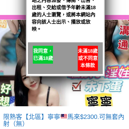
站之內容派發、傳閱、出售、
閱讀全文
出租、交給或借予年齡未滿18
歲的人士瀏覽，或將本網站內
容向該人士出示、播放或放
映。
我同意，
未滿18歲
已滿18歲
或不同意
本條款
限熟客【北區】寧寧
馬來$2300.可無套內
射（無）