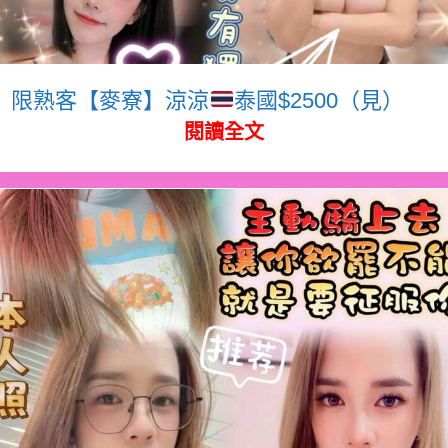
限熟客【麥寮】涼涼
泰國$2500（見）
閱讀全文