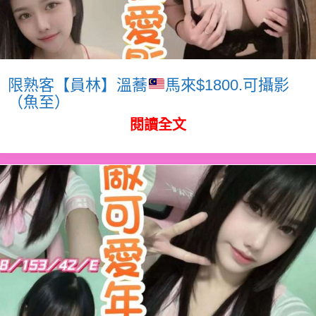
限熟客【員林】溫蕎
馬來$1800.可攝影
（魚至）
閱讀全文