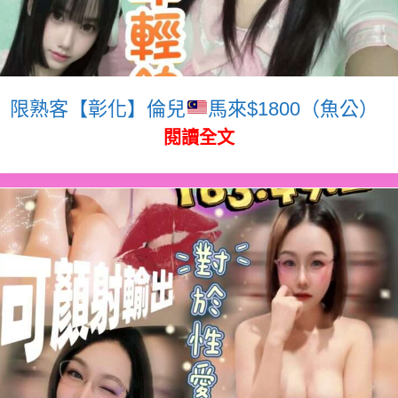
限熟客【彰化】倫兒
馬來$1800（魚公）
閱讀全文