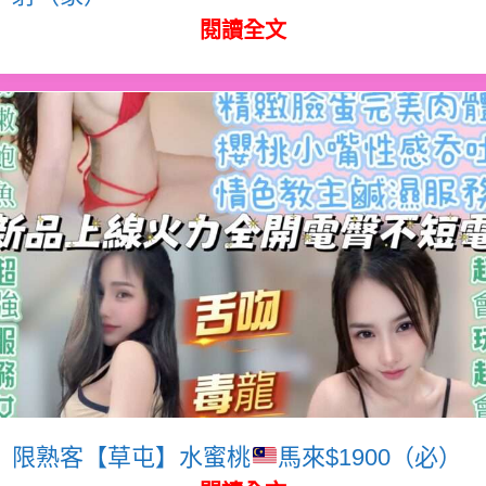
閱讀全文
限熟客【草屯】水蜜桃
馬來$1900（必）