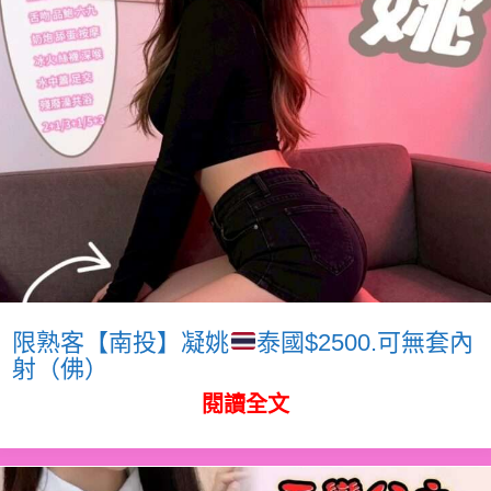
限熟客【南投】凝姚
泰國$2500.可無套內
射（佛）
閱讀全文