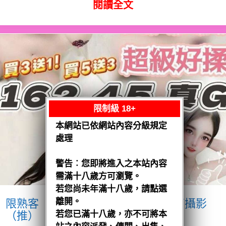
閱讀全文
限制級 18+
本網站已依網站內容分級規定
處理
警告︰您即將進入之本站內容
需滿十八歲方可瀏覽。
若您尚未年滿十八歲，請點選
離開。
限熟客【沙鹿】優格
越南$3200.可攝影
（推）
若您已滿十八歲，亦不可將本