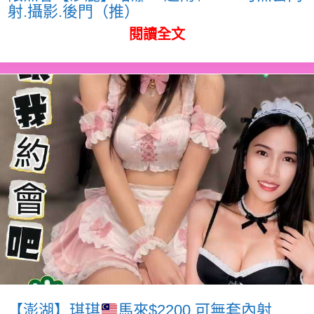
射.攝影.後門（推）
閱讀全文
【澎湖】琪琪
馬來$2200.可無套內射