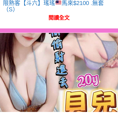
限熟客【斗六】瑤瑤
馬來$2100 .無套
（S）
閱讀全文