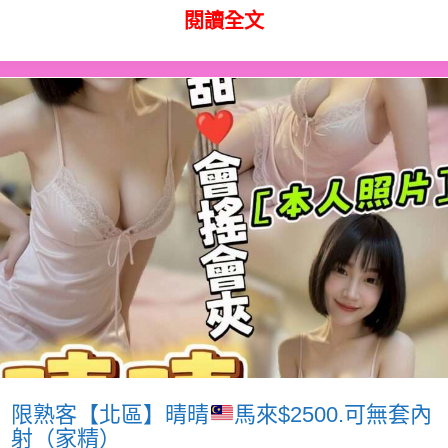
閱讀全文
限熟客【北區】晴晴
馬來$2500.可無套內
射（家精）