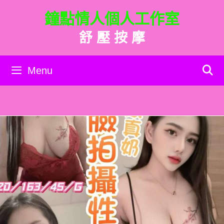
跳
鐘點情人個人工作室
至
主
舒 壓 按 摩
要
內
容
Menu