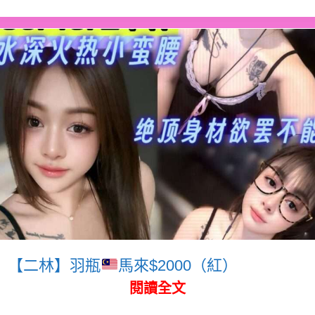
【二林】羽瓶
馬來$2000（紅）
閱讀全文