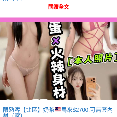
閱讀全文
限熟客【北區】奶茶
馬來$2700.可無套內
射（家）