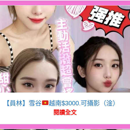
【員林】雪谷
越南$3000.可攝影（淦）
閱讀全文