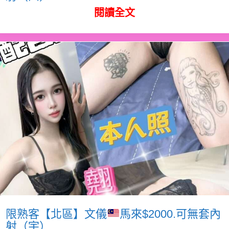
閱讀全文
限熟客【北區】文儀
馬來$2000.可無套內
射（宇）