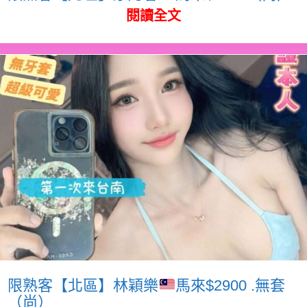
閱讀全文
限熟客【北區】林穎樂
馬來$2900 .無套
（尚）