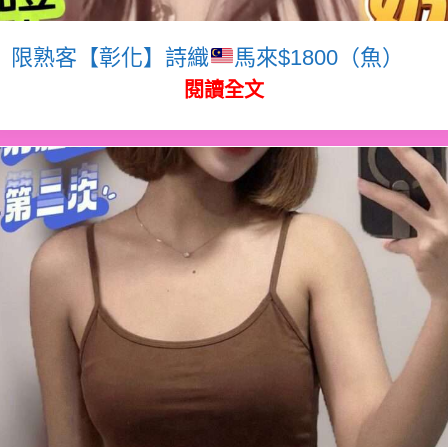
限熟客【彰化】詩織
馬來$1800（魚）
閱讀全文