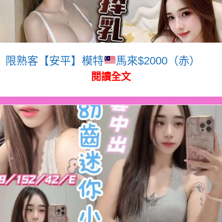
限熟客【安平】模特
馬來$2000（赤）
閱讀全文