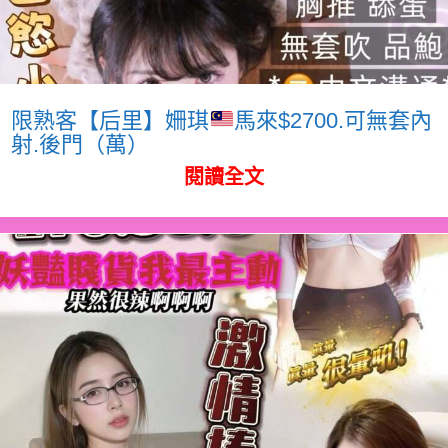
限熟客【后里】姍琪
馬來$2700.可無套內
射.後門（萬）
閱讀全文