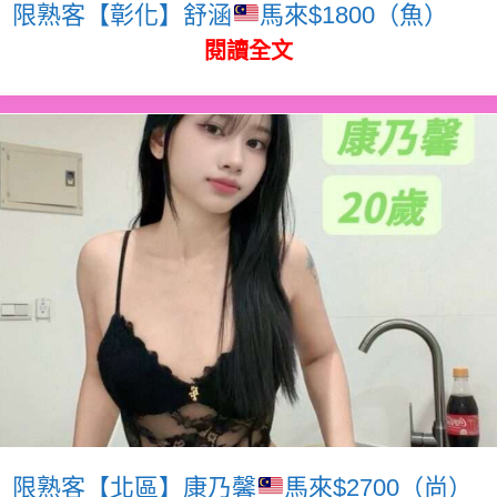
限熟客【彰化】舒涵
馬來$1800（魚）
閱讀全文
限熟客【北區】康乃馨
馬來$2700（尚）