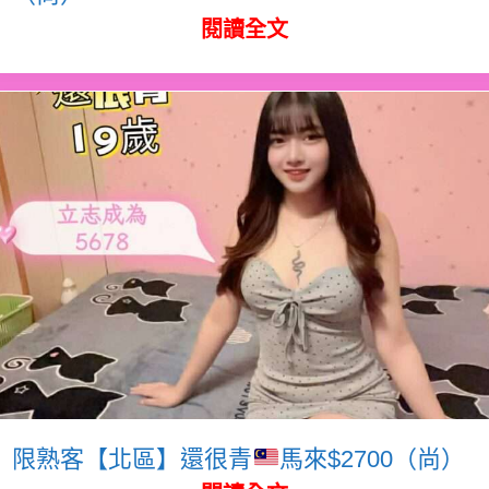
閱讀全文
限熟客【北區】還很青
馬來$2700（尚）