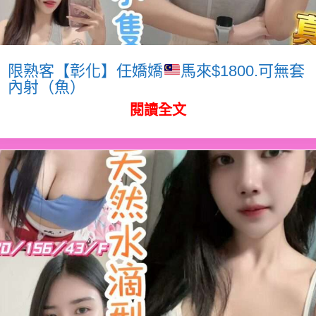
限熟客【彰化】任嬌嬌
馬來$1800.可無套
內射（魚）
閱讀全文