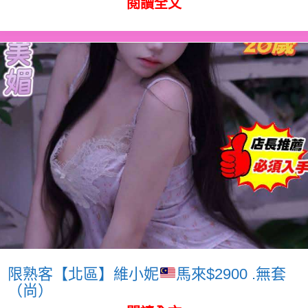
閱讀全文
限熟客【北區】維小妮
馬來$2900 .無套
（尚）