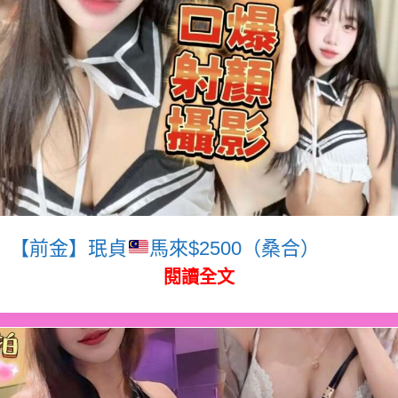
【前金】珉貞
馬來$2500（桑合）
閱讀全文