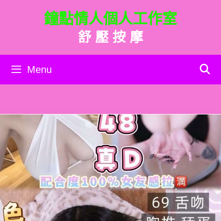
跳
鐘點情人個人工作室
至
主
舒 壓 按 摩
要
內
容
Menu