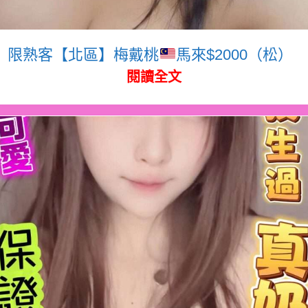
限熟客【北區】梅戴桃
馬來$2000（松）
閱讀全文