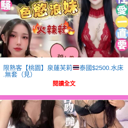
限熟客【桃園】泉蓮芙莉
泰國$2500.水床
.無套（見）
閱讀全文