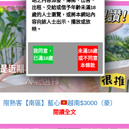
站之內容派發、傳閱、出售、
出租、交給或借予年齡未滿18
歲的人士瀏覽，或將本網站內
容向該人士出示、播放或放
映。
我同意，
未滿18歲
已滿18歲
或不同意
本條款
限熟客【南區】藍心
越南$3000（豪）
閱讀全文