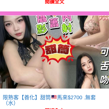
閱讀全文
限熟客【善化】甜筒
馬來$2700 .無套
（水）