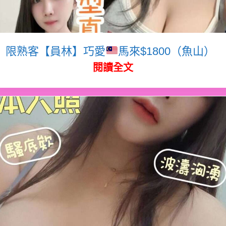
限熟客【員林】巧愛
馬來$1800（魚山）
閱讀全文