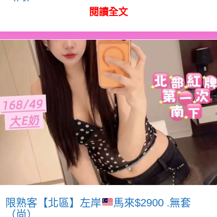
閱讀全文
限熟客【北區】左岸
馬來$2900 .無套
（尚）