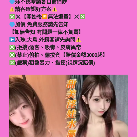
妹不找零請客自備佰鈔
請客確認好方案
【開始後
無法退費】
加價.免費服務請先告知
【如無告知 有問題一律不負責】
入珠.大鳥.外籍客請先詢問
(拒接)酒客、吸毒、皮膚異常
(禁止)偷拍、偷拔套【賠償金額3000起】
(嚴禁)粗魯暴力、指挖(視情況賠償)
視
訊
播
放
器