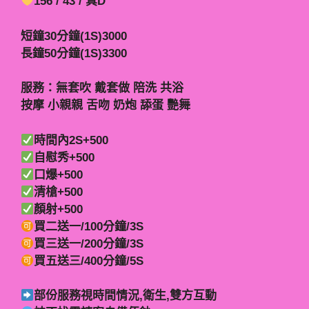
156 / 43 / 真D
短鐘30分鐘(1S)3000
長鐘50分鐘(1S)3300
服務：無套吹 戴套做 陪洗 共浴
按摩 小親親 舌吻 奶炮 舔蛋 艷舞
時間內2S+500
自慰秀+500
口爆+500
清槍+500
顏射+500
買二送一/100分鐘/3S
買三送一/200分鐘/3S
買五送三/400分鐘/5S
部份服務視時間情況,衛生,雙方互動