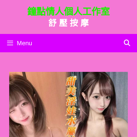
跳
鐘點情人個人工作室
至
主
舒 壓 按 摩
要
內
容
Menu