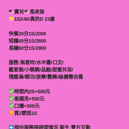
寶兒
馬來妹
152/40/真奶D 23歲
快餐20分1S/2000
短鐘40分1S/2600
長鐘60分1S/2900
服務:無套吹/水中蕭/口交/
戴套做/小親親/品鮑/甜蜜共浴/
殘廢澡/輕功/按摩/艷舞/絲襪需自備
時間內2S+500元
泰國洗+500元
口爆+500元
買2節送1S
部份服務視時間情況,衛生,雙方互動