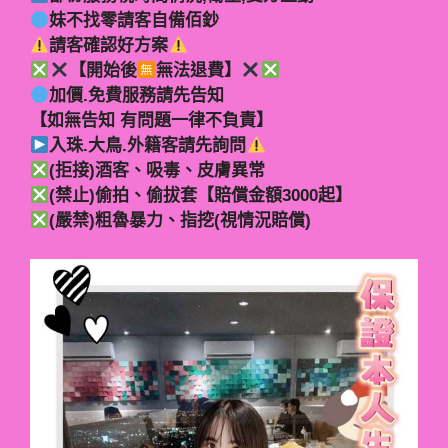
妹不找零請客自備佰鈔
請客確認好方案
【開始後
無法退費】
加價.免費服務請先告知
【如無告知 有問題一律不負責】
入珠.大鳥.外籍客請先詢問
(拒接)酒客、吸毒、皮膚異常
(禁止)偷拍、偷拔套【賠償金額3000起】
(嚴禁)粗魯暴力、指挖(視情況賠償)