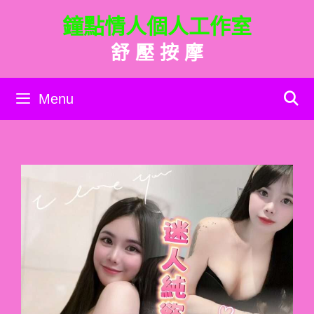
跳
鐘點情人個人工作室
至
主
舒 壓 按 摩
要
內
容
Menu