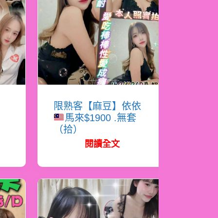
恩
限熟客【麻豆】依依
馬來$1900 .無套
（拾）
閱讀全文