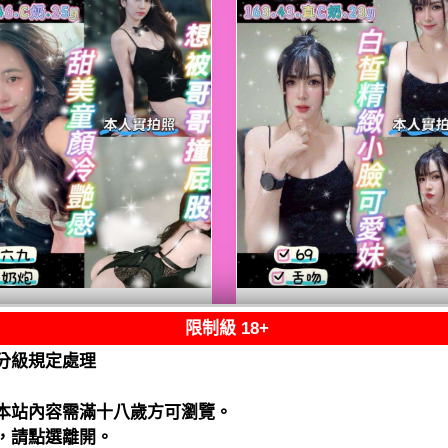
限制級 18+
熟客【八德】嘟嘟
限熟客【八德】月
泰國$2500（騷）
泰國$2500（騷）
分級規定處理
閱讀全文
閱讀全文
本站內容需滿十八歲方可瀏覽。
，請點選離開。