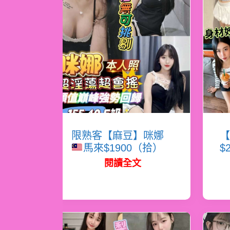
限熟客【麻豆】咪娜
【
馬來$1900（拾）
$
閱讀全文