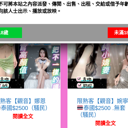
不可將本站之內容派發、傳閱、出售、出租、交給或借予年齡
向該人士出示、播放或放映。
8歲
未滿1
熟客【觀音】娜恩
限熟客【觀音】婉
泰國$2500（騷民）
泰國$2500 .無套
（騷民）
閱讀全文
閱讀全文