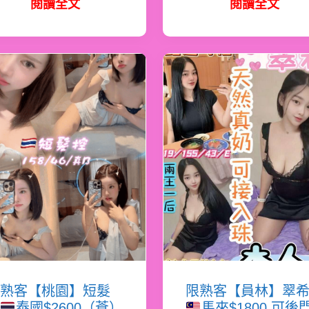
閱讀全文
閱讀全文
熟客【桃園】短髮
限熟客【員林】翠
泰國$2600（蒼）
馬來$1800.可後