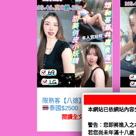
限熟客【八德】眠眠
限
泰國$2500（騷）
本網站已依網站內容
閱讀全文
警告︰您即將進入之
若您尚未年滿十八歲