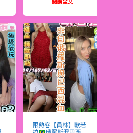
閱讀全文
希
限熟客【員林】歐若
門
拉
俄羅斯混巴西