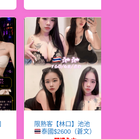
國
限熟客【林口】池池
泰國$2600（蒼文）