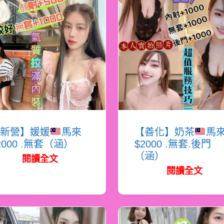
新營】媛媛
馬來
【善化】奶茶
馬
2000 .無套（涵）
$2000 .無套.後門
（涵）
閱讀全文
閱讀全文