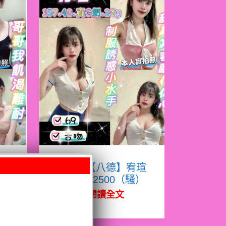
熙
限熟客【八德】宥瑄
泰國$2500（騷）
閱讀全文