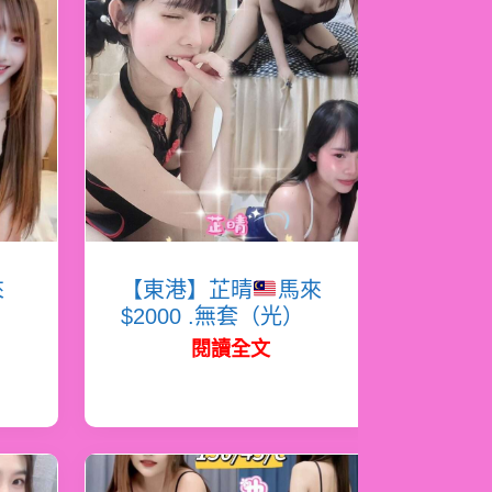
來
【東港】芷晴
馬來
$2000 .無套（光）
閱讀全文