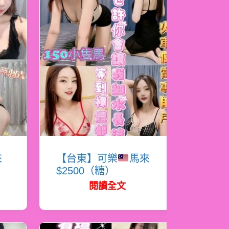
來
【台東】可樂
馬來
$2500（糖）
閱讀全文