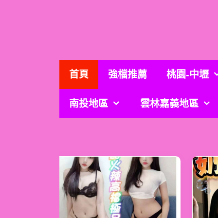
跳
至
主
要
內
容
首頁
強檔推薦
桃園-中壢
南投地區
雲林嘉義地區