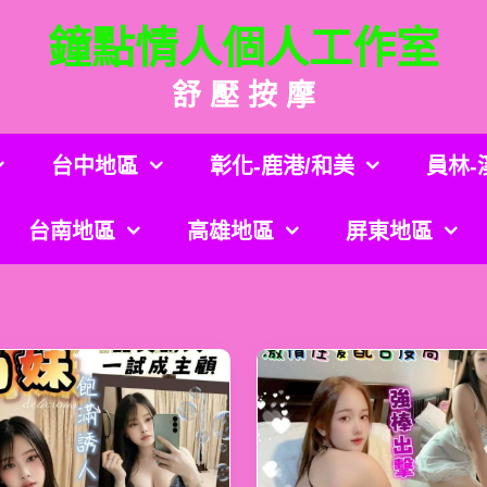
鐘點情人個人工作室
舒 壓 按 摩
台中地區
彰化-鹿港/和美
員林-
台南地區
高雄地區
屏東地區