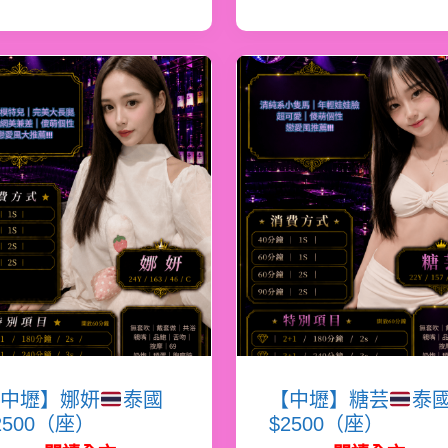
中壢】娜妍
泰國
【中壢】糖芸
泰
2500（座）
$2500（座）