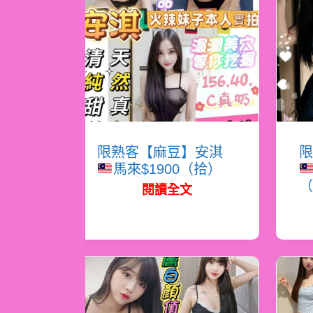
限熟客【麻豆】安淇
限
馬來$1900（拾）
（
閱讀全文