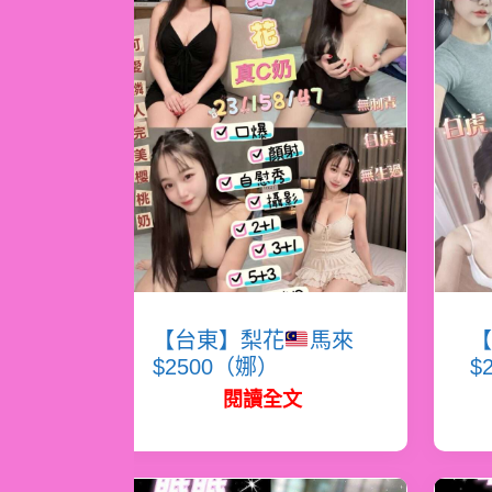
【台東】梨花
馬來
【
$2500（娜）
$
閱讀全文