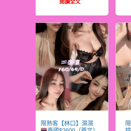
閱讀全文
限熟客【林口】濕濕
限
泰國$2600（蒼文）
控