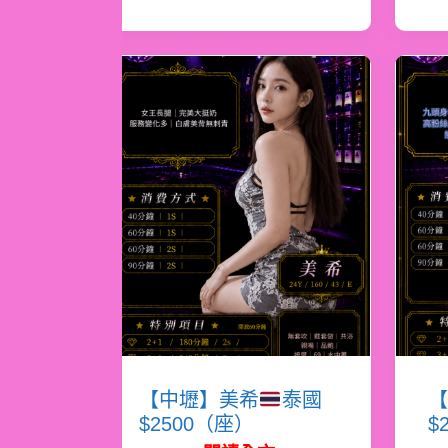
【中壢】美希
泰國
【
$2500（座）
$