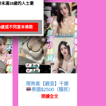
未滿18歲的人士瀏
8歲或不同意本條款
寧
限熟客【觀音】千娜
泰國$2500（騷民）
閱讀全文