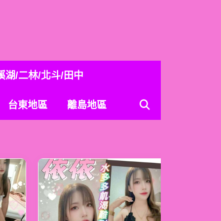
溪湖/二林/北斗/田中
台東地區
離島地區