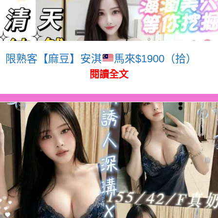
限熟客【麻豆】安淇
馬來$1900（拾）
閱讀全文