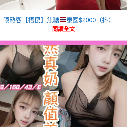
限熟客【梧棲】焦糖
泰國$2000（抖）
閱讀全文