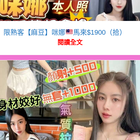
限熟客【麻豆】咪娜
馬來$1900（拾）
閱讀全文