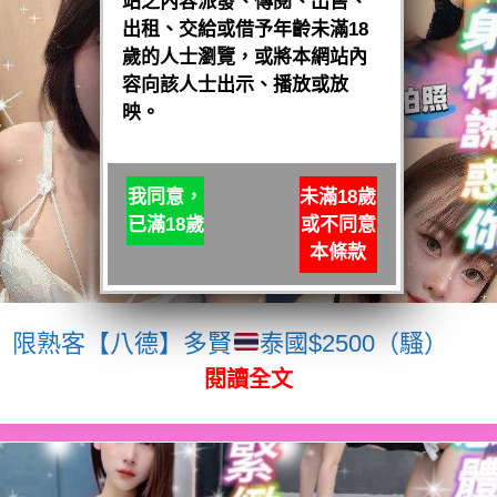
站之內容派發、傳閱、出售、
出租、交給或借予年齡未滿18
歲的人士瀏覽，或將本網站內
容向該人士出示、播放或放
映。
我同意，
未滿18歲
已滿18歲
或不同意
本條款
限熟客【八德】多賢
泰國$2500（騷）
閱讀全文