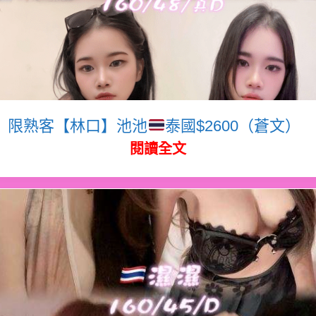
限熟客【林口】池池
泰國$2600（蒼文）
閱讀全文