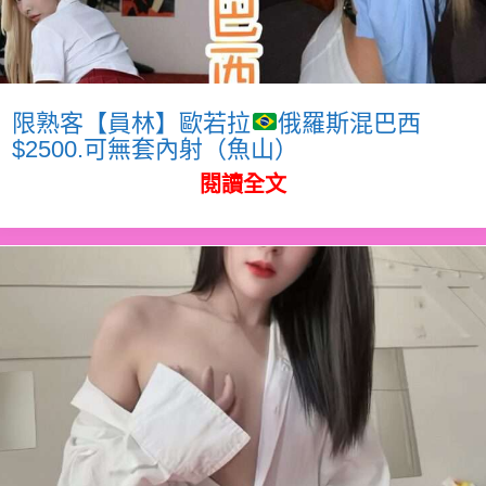
限熟客【員林】歐若拉
俄羅斯混巴西
$2500.可無套內射（魚山）
閱讀全文