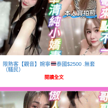
限熟客【觀音】婉寧
泰國$2500 .無套
（騷民）
閱讀全文