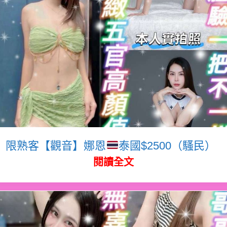
限熟客【觀音】娜恩
泰國$2500（騷民）
閱讀全文