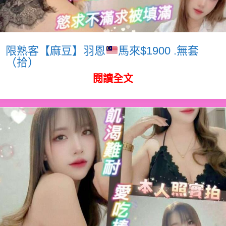
限熟客【麻豆】羽恩
馬來$1900 .無套
（拾）
閱讀全文