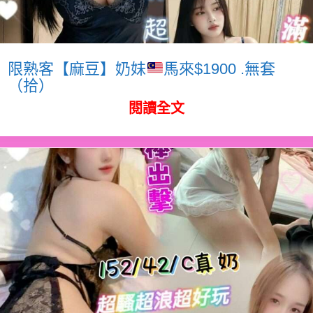
限熟客【麻豆】奶妹
馬來$1900 .無套
（拾）
閱讀全文