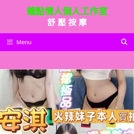
跳
鐘點情人個人工作室
至
主
舒 壓 按 摩
要
內
容
Menu