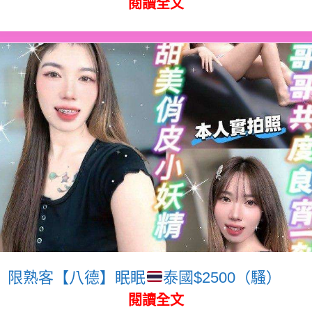
閱讀全文
限熟客【八德】眠眠
泰國$2500（騷）
閱讀全文