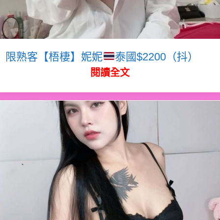
限熟客【梧棲】妮妮
泰國$2200（抖）
閱讀全文