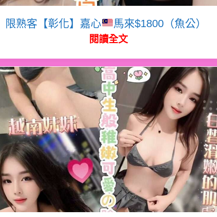
限熟客【彰化】嘉心
馬來$1800（魚公）
閱讀全文