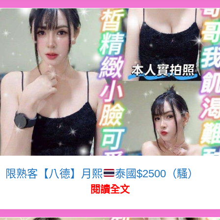
限熟客【八德】月熙
泰國$2500（騷）
閱讀全文