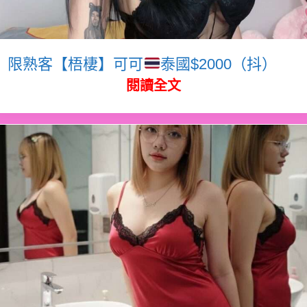
限熟客【梧棲】可可
泰國$2000（抖）
閱讀全文