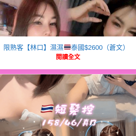
限熟客【林口】濕濕
泰國$2600（蒼文）
閱讀全文