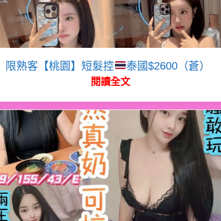
限熟客【桃園】短髮控
泰國$2600（蒼）
閱讀全文