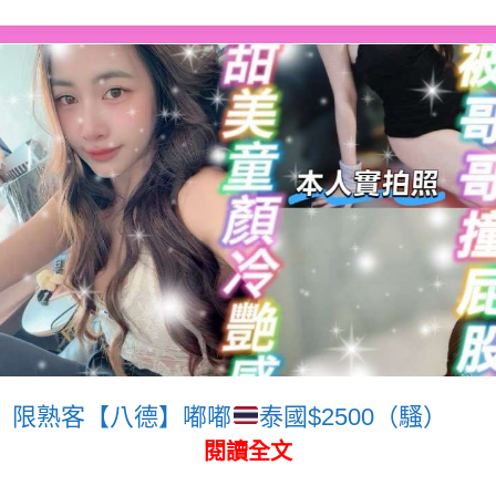
限熟客【八德】嘟嘟
泰國$2500（騷）
閱讀全文