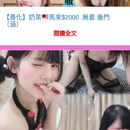
【善化】奶茶
馬來$2000 .無套.後門
（涵）
閱讀全文