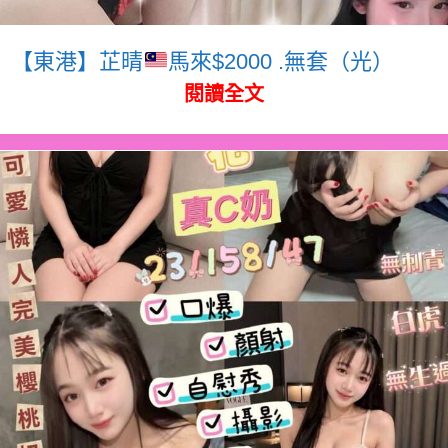
【東港】芷晴
馬來$2000 .無套（光）
閱讀全文