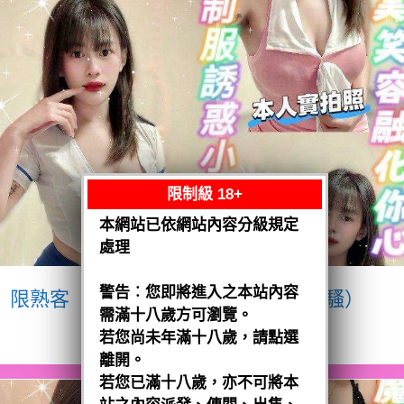
限制級 18+
本網站已依網站內容分級規定
處理
警告︰您即將進入之本站內容
限熟客【八德】宥瑄
泰國$2500（騷）
需滿十八歲方可瀏覽。
閱讀全文
若您尚未年滿十八歲，請點選
離開。
若您已滿十八歲，亦不可將本