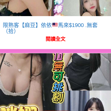
限熟客【麻豆】依依
馬來$1900 .無套
（拾）
閱讀全文