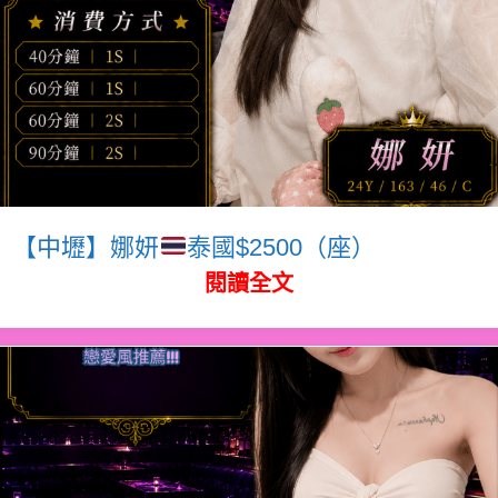
【中壢】娜妍
泰國$2500（座）
閱讀全文