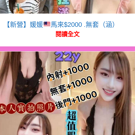
【新營】媛媛
馬來$2000 .無套（涵）
閱讀全文