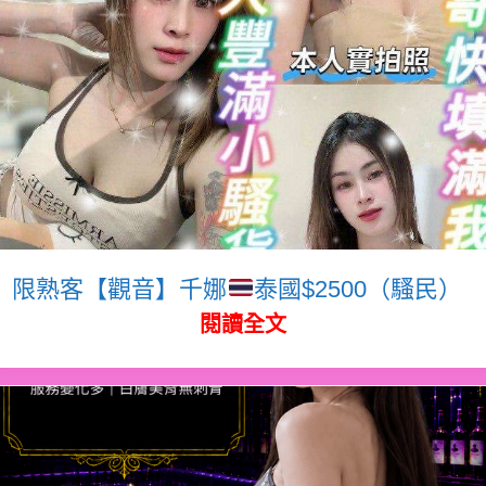
限熟客【觀音】千娜
泰國$2500（騷民）
閱讀全文