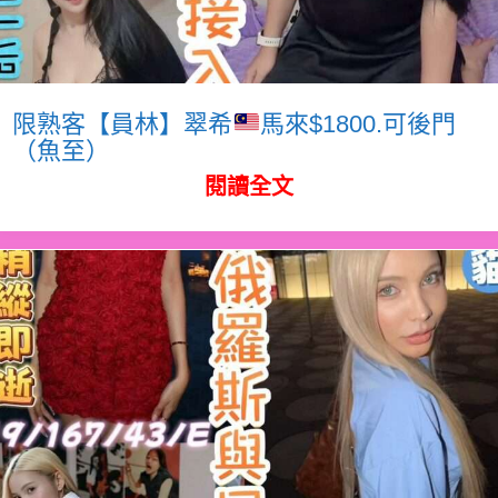
限熟客【員林】翠希
馬來$1800.可後門
（魚至）
閱讀全文