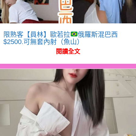
限熟客【員林】歐若拉
俄羅斯混巴西
$2500.可無套內射（魚山）
閱讀全文