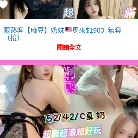
限熟客【麻豆】奶妹
馬來$1900 .無套
（拾）
閱讀全文