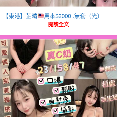
【東港】芷晴
馬來$2000 .無套（光）
閱讀全文