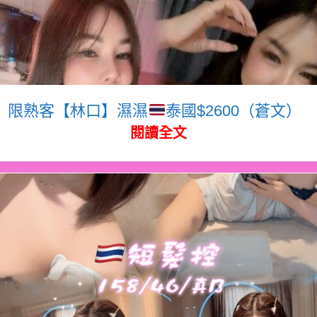
限熟客【林口】濕濕
泰國$2600（蒼文）
閱讀全文