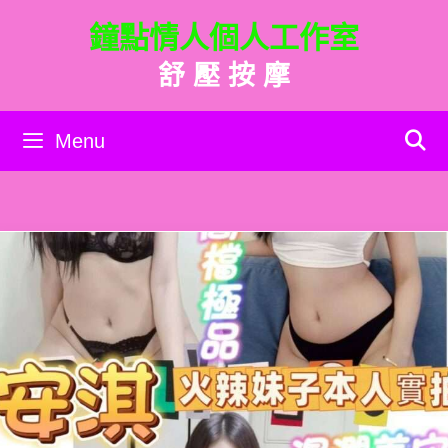
跳
鐘點情人個人工作室
至
主
舒 壓 按 摩
要
內
容
Menu