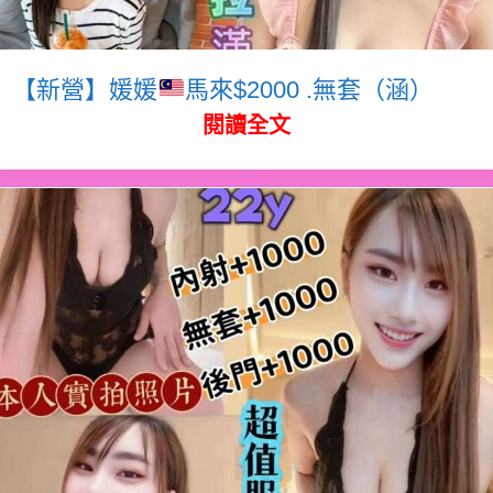
【新營】媛媛
馬來$2000 .無套（涵）
閱讀全文