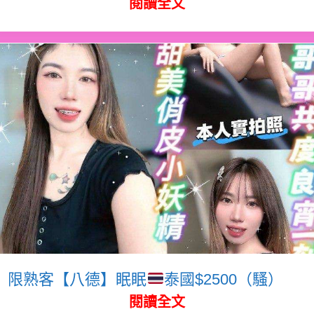
閱讀全文
限熟客【八德】眠眠
泰國$2500（騷）
閱讀全文