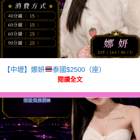
【中壢】娜妍
泰國$2500（座）
閱讀全文