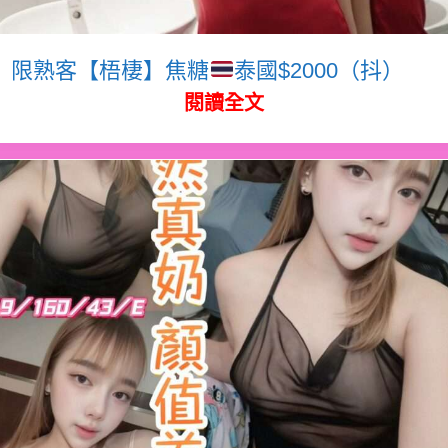
限熟客【梧棲】焦糖
泰國$2000（抖）
閱讀全文