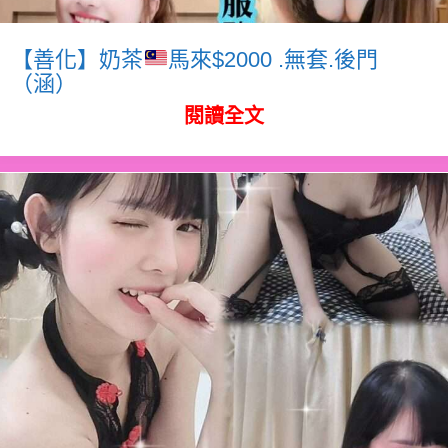
【善化】奶茶
馬來$2000 .無套.後門
（涵）
閱讀全文