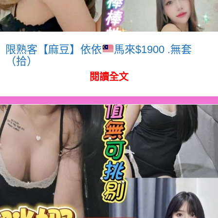
限熟客【麻豆】依依
馬來$1900 .無套
（拾）
閱讀全文