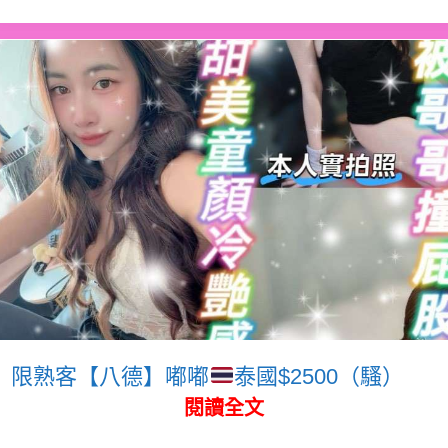
限熟客【八德】嘟嘟
泰國$2500（騷）
閱讀全文