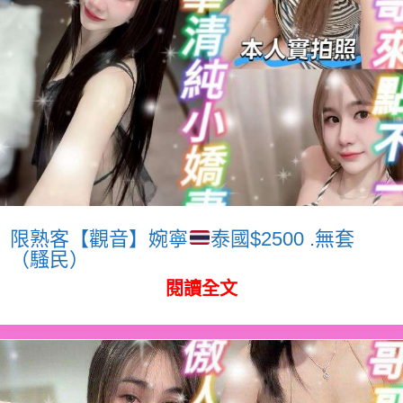
限熟客【觀音】婉寧
泰國$2500 .無套
（騷民）
閱讀全文