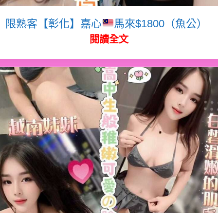
限熟客【彰化】嘉心
馬來$1800（魚公）
閱讀全文