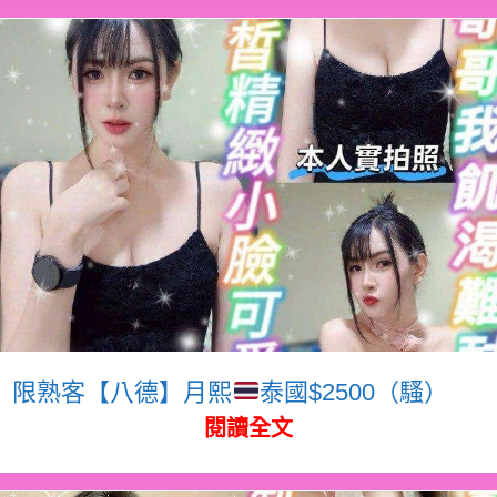
限熟客【八德】月熙
泰國$2500（騷）
閱讀全文