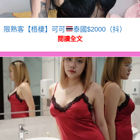
限熟客【梧棲】可可
泰國$2000（抖）
閱讀全文