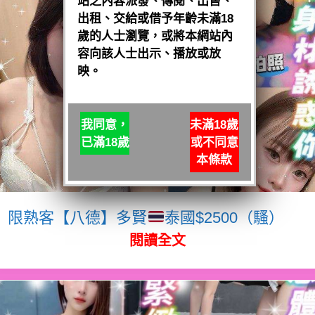
站之內容派發、傳閱、出售、
出租、交給或借予年齡未滿18
歲的人士瀏覽，或將本網站內
容向該人士出示、播放或放
映。
我同意，
未滿18歲
已滿18歲
或不同意
本條款
限熟客【八德】多賢
泰國$2500（騷）
閱讀全文