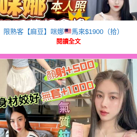
限熟客【麻豆】咪娜
馬來$1900（拾）
閱讀全文