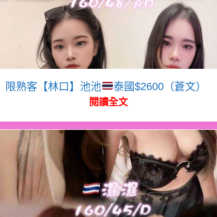
限熟客【林口】池池
泰國$2600（蒼文）
閱讀全文