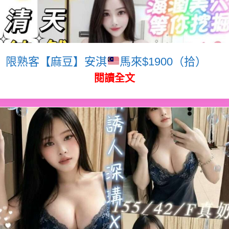
限熟客【麻豆】安淇
馬來$1900（拾）
閱讀全文