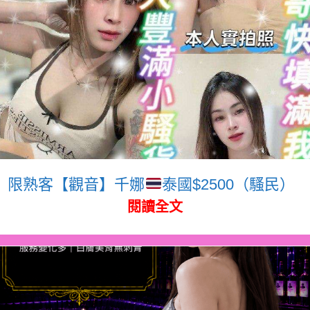
限熟客【觀音】千娜
泰國$2500（騷民）
閱讀全文