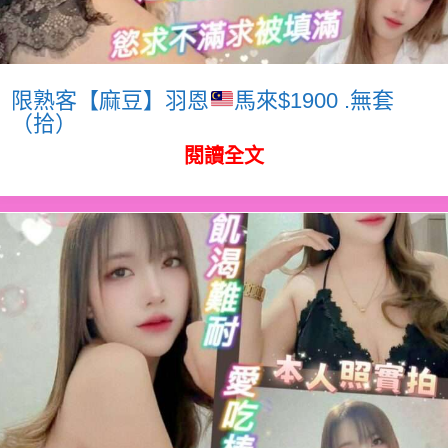
限熟客【麻豆】羽恩
馬來$1900 .無套
（拾）
閱讀全文