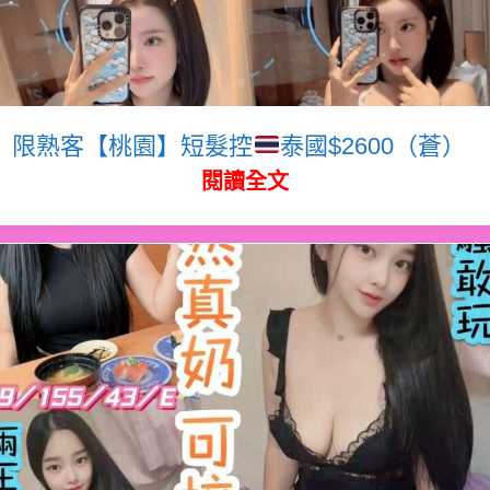
限熟客【桃園】短髮控
泰國$2600（蒼）
閱讀全文