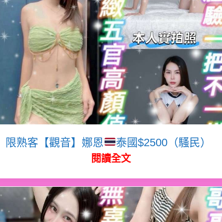
限熟客【觀音】娜恩
泰國$2500（騷民）
閱讀全文