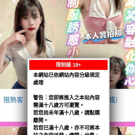
限制級 18+
本網站已依網站內容分級規定
處理
警告︰您即將進入之本站內容
限熟客【八德】宥瑄
泰國$2500（騷）
需滿十八歲方可瀏覽。
閱讀全文
若您尚未年滿十八歲，請點選
離開。
若您已滿十八歲，亦不可將本