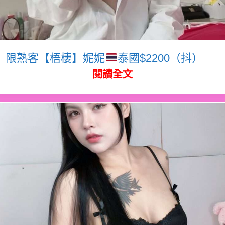
限熟客【梧棲】妮妮
泰國$2200（抖）
閱讀全文