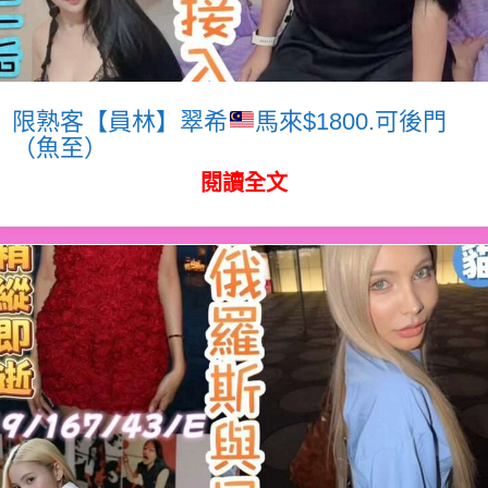
限熟客【員林】翠希
馬來$1800.可後門
（魚至）
閱讀全文