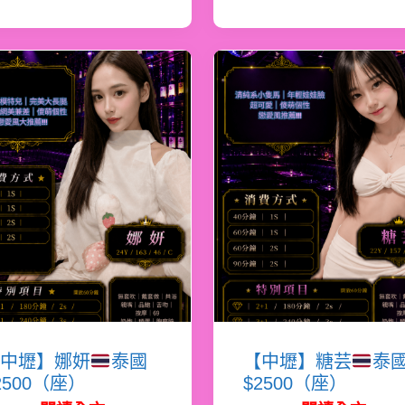
中壢】娜妍
泰國
【中壢】糖芸
泰
2500（座）
$2500（座）