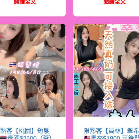
閱讀全文
閱讀全文
熟客【桃園】短髮
限熟客【員林】翠
泰國$2600（蒼）
馬來$1800.可後