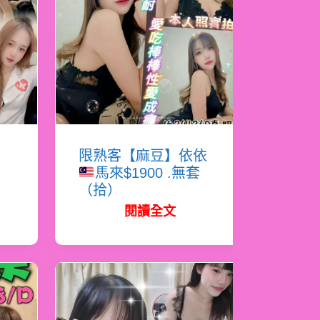
恩
限熟客【麻豆】依依
馬來$1900 .無套
（拾）
閱讀全文