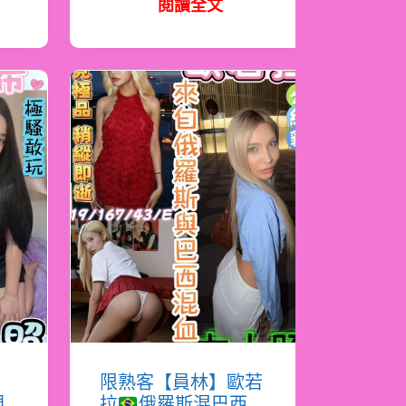
閱讀全文
希
限熟客【員林】歐若
門
拉
俄羅斯混巴西