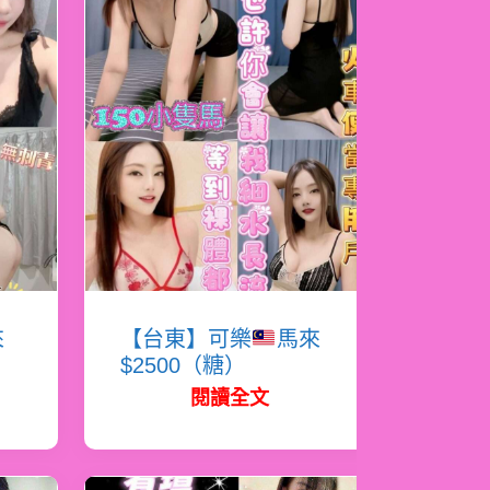
來
【台東】可樂
馬來
$2500（糖）
閱讀全文