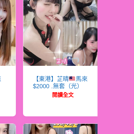
來
【東港】芷晴
馬來
$2000 .無套（光）
閱讀全文