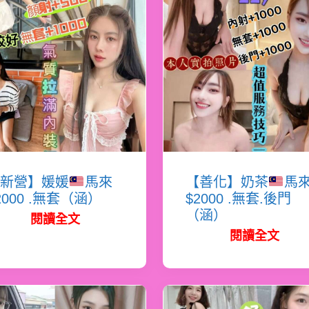
新營】媛媛
馬來
【善化】奶茶
馬
2000 .無套（涵）
$2000 .無套.後門
（涵）
閱讀全文
閱讀全文