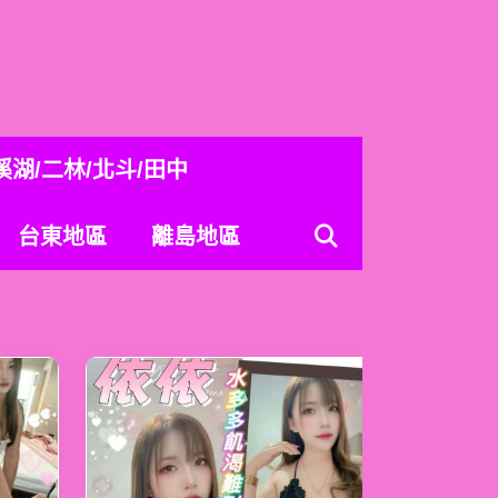
溪湖/二林/北斗/田中
台東地區
離島地區