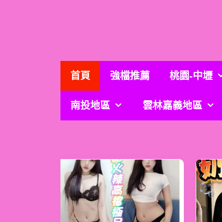
跳
至
主
要
內
容
首頁
強檔推薦
桃園-中壢
南投地區
雲林嘉義地區