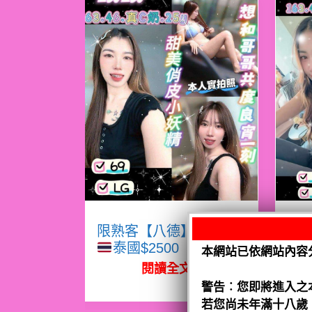
限熟客【八德】眠眠
限
泰國$2500（騷）
本網站已依網站內容
閱讀全文
警告︰您即將進入之
若您尚未年滿十八歲