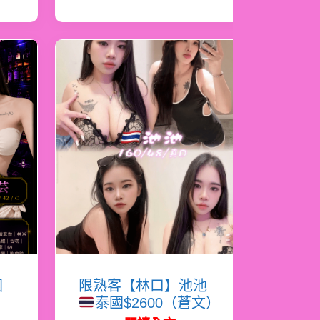
國
限熟客【林口】池池
泰國$2600（蒼文）