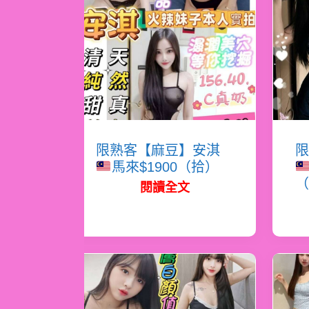
限熟客【麻豆】安淇
限
馬來$1900（拾）
（
閱讀全文