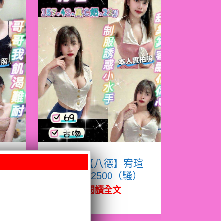
熙
限熟客【八德】宥瑄
泰國$2500（騷）
閱讀全文