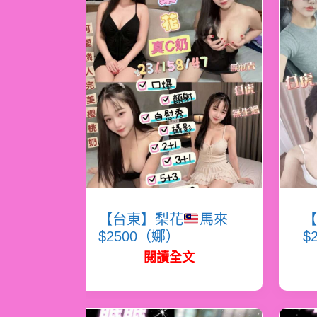
【台東】梨花
馬來
【
$2500（娜）
$
閱讀全文