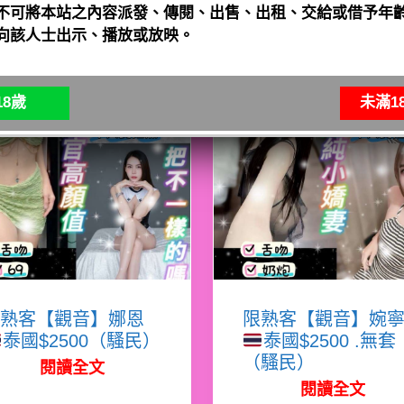
不可將本站之內容派發、傳閱、出售、出租、交給或借予年齡
向該人士出示、播放或放映。
8歲
未滿1
熟客【觀音】娜恩
限熟客【觀音】婉
泰國$2500（騷民）
泰國$2500 .無套
（騷民）
閱讀全文
閱讀全文