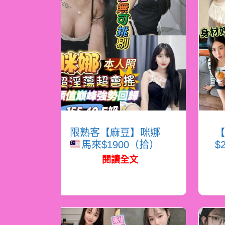
限熟客【麻豆】咪娜
【
馬來$1900（拾）
$
閱讀全文