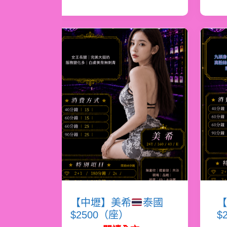
【中壢】美希
泰國
【
$2500（座）
$