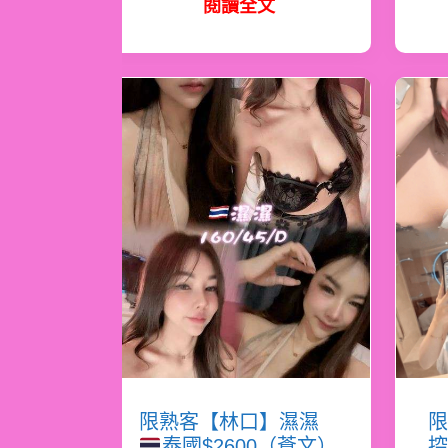
閱讀全文
限熟客【林口】濕濕
限
泰國$2600（蒼文）
控