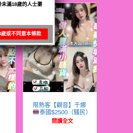
未滿18歲的人士瀏
8歲或不同意本條款
寧
限熟客【觀音】千娜
泰國$2500（騷民）
閱讀全文