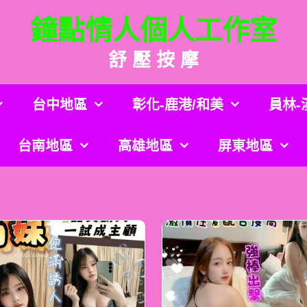
鐘點情人個人工作室
舒 壓 按 摩
台中地區
彰化-鹿港/和美
員林-
台南地區
高雄地區
屏東地區