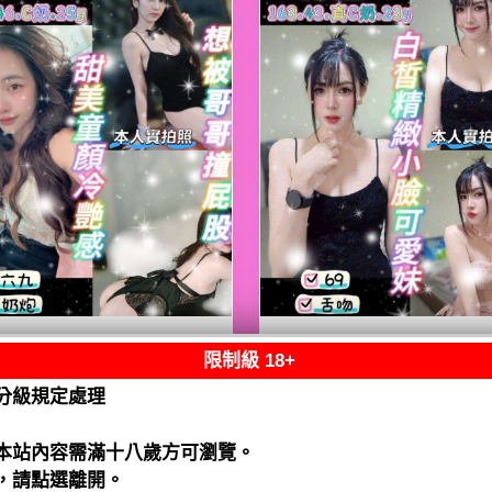
限制級 18+
熟客【八德】嘟嘟
限熟客【八德】月
泰國$2500（騷）
泰國$2500（騷）
分級規定處理
閱讀全文
閱讀全文
本站內容需滿十八歲方可瀏覽。
，請點選離開。