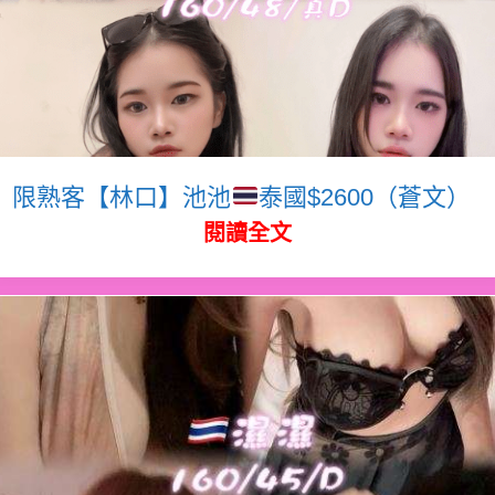
限熟客【林口】池池
泰國$2600（蒼文）
閱讀全文