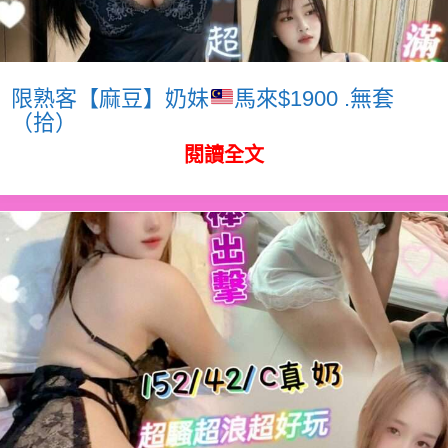
限熟客【麻豆】奶妹
馬來$1900 .無套
（拾）
閱讀全文