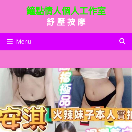
跳
鐘點情人個人工作室
至
主
舒 壓 按 摩
要
內
容
Menu