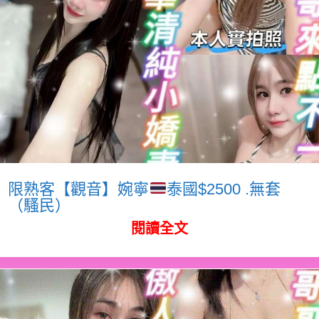
限熟客【觀音】婉寧
泰國$2500 .無套
（騷民）
閱讀全文