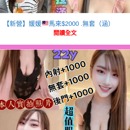
【新營】媛媛
馬來$2000 .無套（涵）
閱讀全文