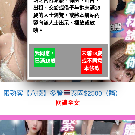
站之內容派發、傳閱、出售、
出租、交給或借予年齡未滿18
歲的人士瀏覽，或將本網站內
容向該人士出示、播放或放
映。
我同意，
未滿18歲
已滿18歲
或不同意
本條款
限熟客【八德】多賢
泰國$2500（騷）
閱讀全文