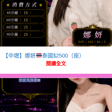
【中壢】娜妍
泰國$2500（座）
閱讀全文