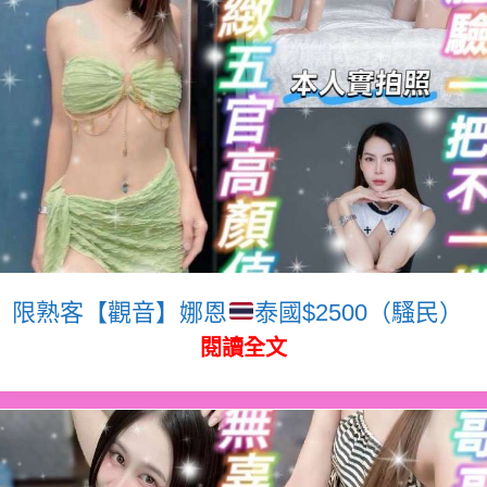
限熟客【觀音】娜恩
泰國$2500（騷民）
閱讀全文