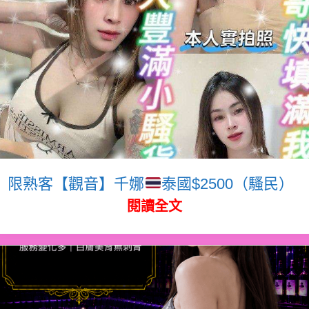
限熟客【觀音】千娜
泰國$2500（騷民）
閱讀全文