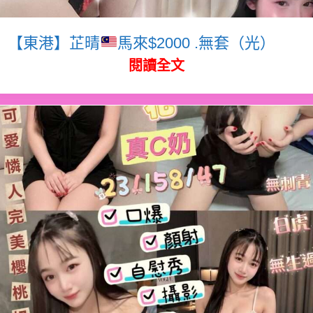
【東港】芷晴
馬來$2000 .無套（光）
閱讀全文