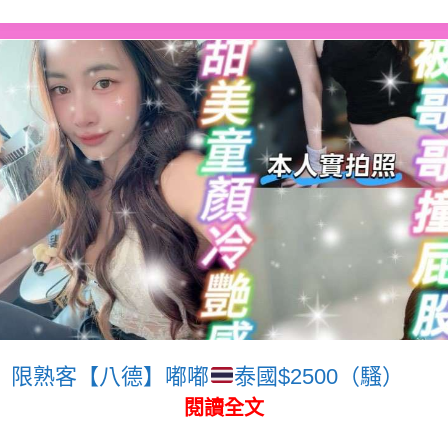
限熟客【八德】嘟嘟
泰國$2500（騷）
閱讀全文