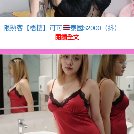
限熟客【梧棲】可可
泰國$2000（抖）
閱讀全文