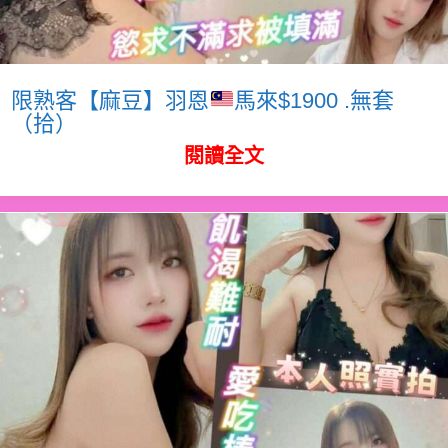
限熟客【麻豆】羽恩
馬來$1900 .無套
（拾）
閱讀全文