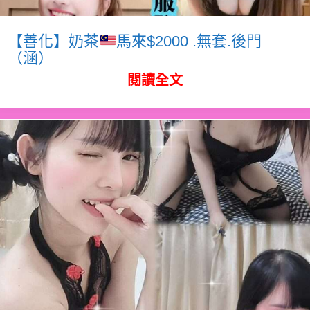
【善化】奶茶
馬來$2000 .無套.後門
（涵）
閱讀全文