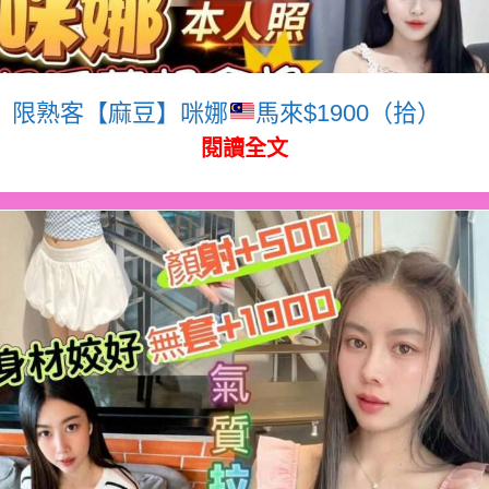
限熟客【麻豆】咪娜
馬來$1900（拾）
閱讀全文