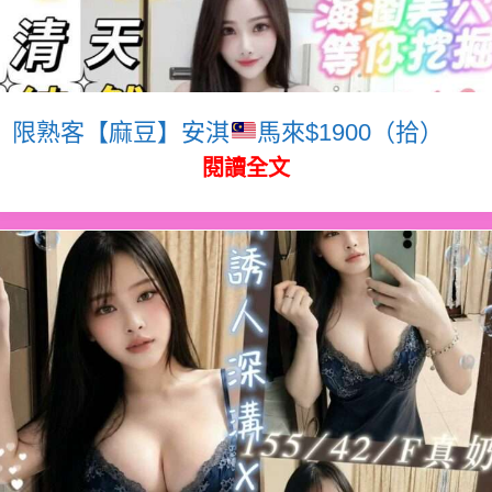
限熟客【麻豆】安淇
馬來$1900（拾）
閱讀全文