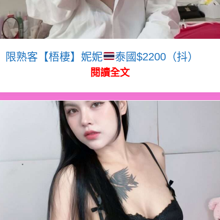
限熟客【梧棲】妮妮
泰國$2200（抖）
閱讀全文