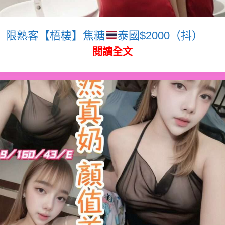
限熟客【梧棲】焦糖
泰國$2000（抖）
閱讀全文