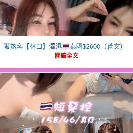
限熟客【林口】濕濕
泰國$2600（蒼文）
閱讀全文