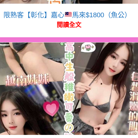
限熟客【彰化】嘉心
馬來$1800（魚公）
閱讀全文