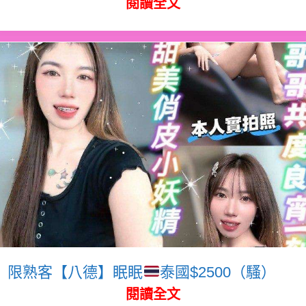
閱讀全文
限熟客【八德】眠眠
泰國$2500（騷）
閱讀全文