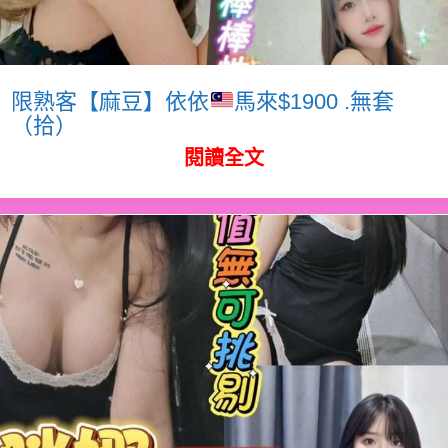
限熟客【麻豆】依依
馬來$1900 .無套
（拾）
閱讀全文