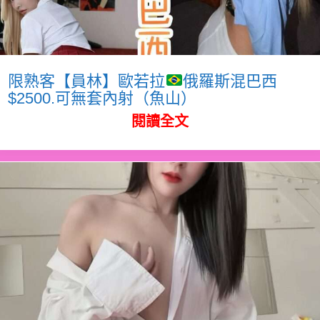
限熟客【員林】歐若拉
俄羅斯混巴西
$2500.可無套內射（魚山）
閱讀全文