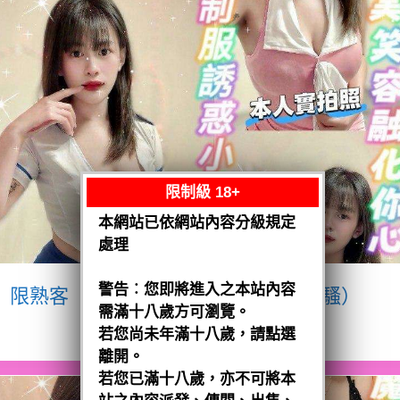
限制級 18+
本網站已依網站內容分級規定
處理
警告︰您即將進入之本站內容
限熟客【八德】宥瑄
泰國$2500（騷）
需滿十八歲方可瀏覽。
閱讀全文
若您尚未年滿十八歲，請點選
離開。
若您已滿十八歲，亦不可將本