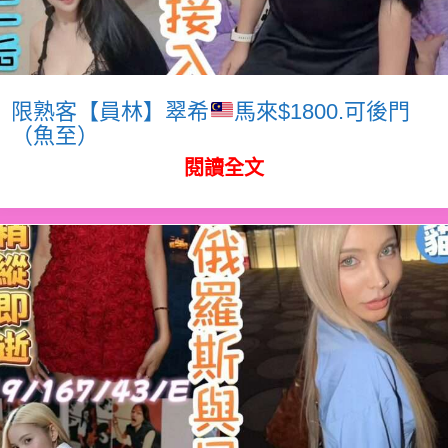
限熟客【員林】翠希
馬來$1800.可後門
（魚至）
閱讀全文