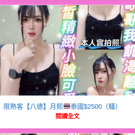
限熟客【八德】月熙
泰國$2500（騷）
閱讀全文