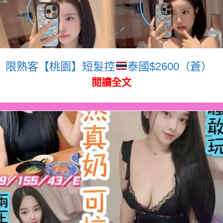
限熟客【桃園】短髮控
泰國$2600（蒼）
閱讀全文