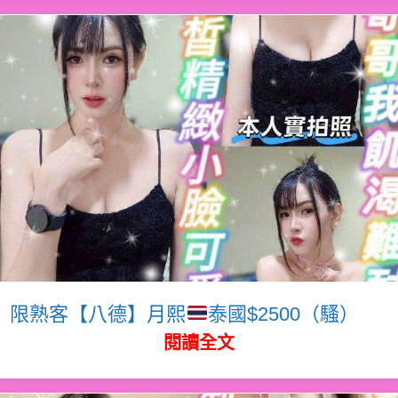
限熟客【八德】月熙
泰國$2500（騷）
閱讀全文