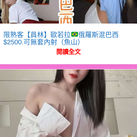
限熟客【員林】歐若拉
俄羅斯混巴西
$2500.可無套內射（魚山）
閱讀全文