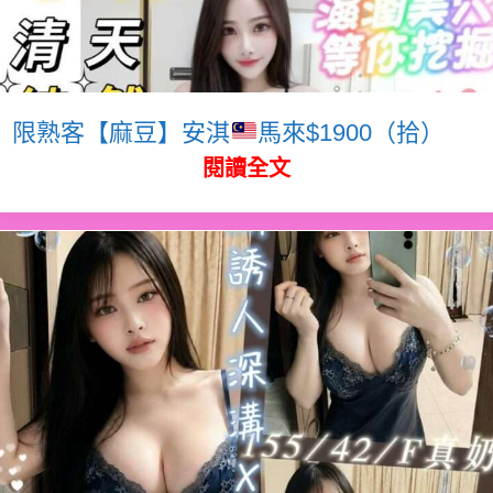
限熟客【麻豆】安淇
馬來$1900（拾）
閱讀全文