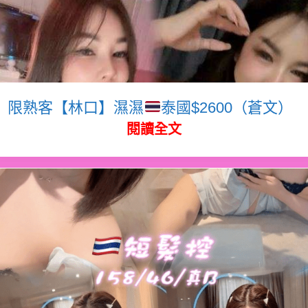
限熟客【林口】濕濕
泰國$2600（蒼文）
閱讀全文