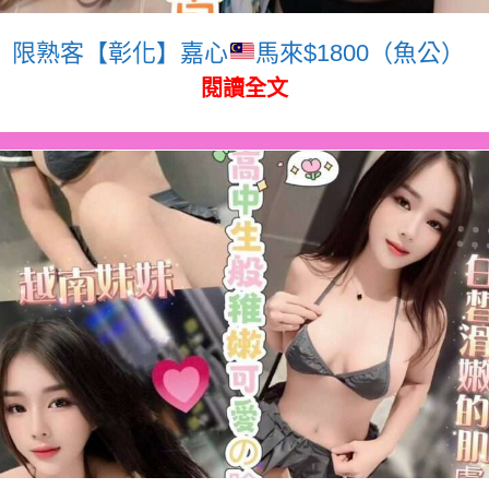
限熟客【彰化】嘉心
馬來$1800（魚公）
閱讀全文