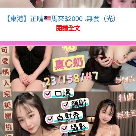
【東港】芷晴
馬來$2000 .無套（光）
閱讀全文