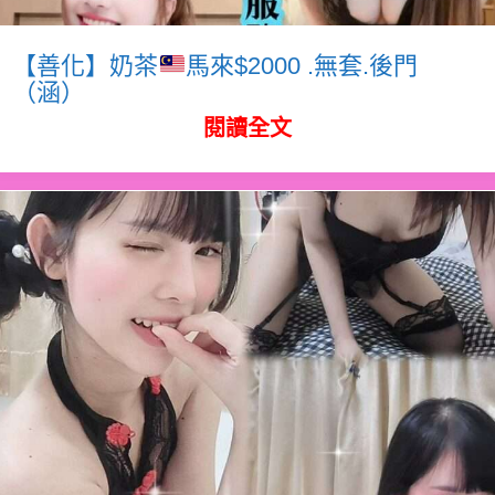
【善化】奶茶
馬來$2000 .無套.後門
（涵）
閱讀全文