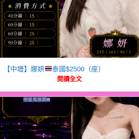
【中壢】娜妍
泰國$2500（座）
閱讀全文