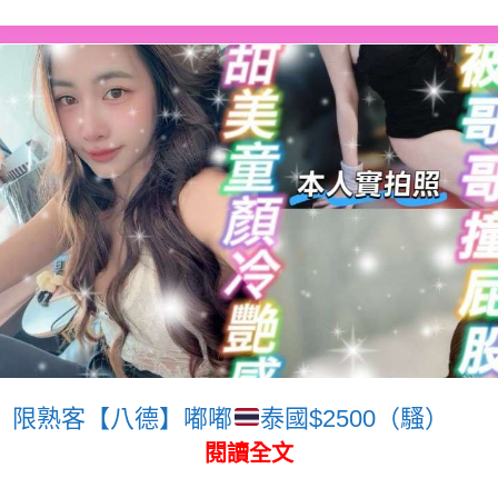
限熟客【八德】嘟嘟
泰國$2500（騷）
閱讀全文