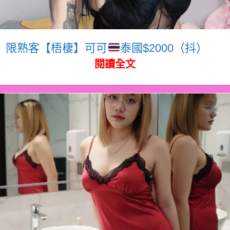
限熟客【梧棲】可可
泰國$2000（抖）
閱讀全文