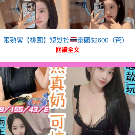
限熟客【桃園】短髮控
泰國$2600（蒼）
閱讀全文