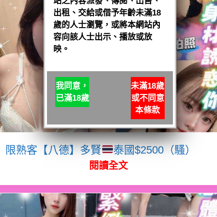
站之內容派發、傳閱、出售、
出租、交給或借予年齡未滿18
歲的人士瀏覽，或將本網站內
容向該人士出示、播放或放
映。
我同意，
未滿18歲
已滿18歲
或不同意
本條款
限熟客【八德】多賢
泰國$2500（騷）
閱讀全文