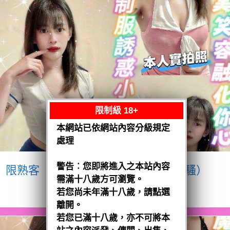
限制級 18+
本網站已依網站內容分級規定
處理
警告︰您即將進入之本站內容
限熟客【八德】宥瑄
泰國$2500（騷）
需滿十八歲方可瀏覽。
閱讀全文
若您尚未年滿十八歲，請點選
離開。
若您已滿十八歲，亦不可將本