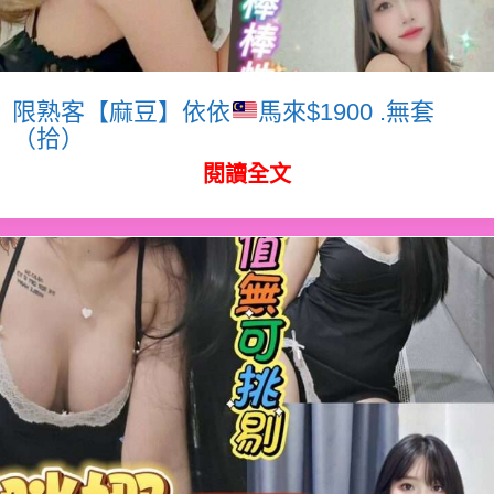
限熟客【麻豆】依依
馬來$1900 .無套
（拾）
閱讀全文