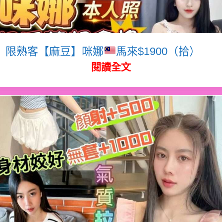
限熟客【麻豆】咪娜
馬來$1900（拾）
閱讀全文