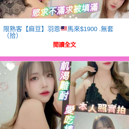
限熟客【麻豆】羽恩
馬來$1900 .無套
（拾）
閱讀全文