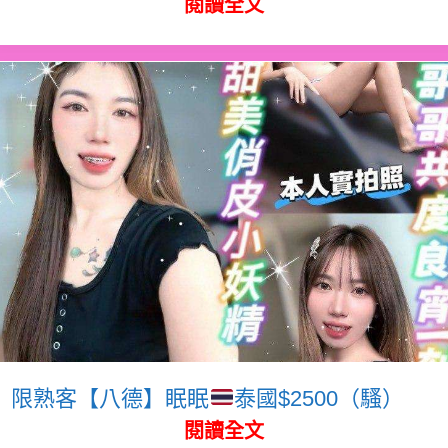
閱讀全文
限熟客【八德】眠眠
泰國$2500（騷）
閱讀全文