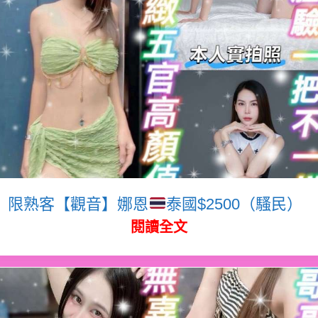
限熟客【觀音】娜恩
泰國$2500（騷民）
閱讀全文