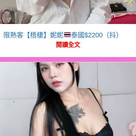
限熟客【梧棲】妮妮
泰國$2200（抖）
閱讀全文