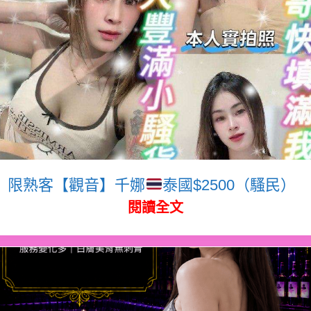
限熟客【觀音】千娜
泰國$2500（騷民）
閱讀全文