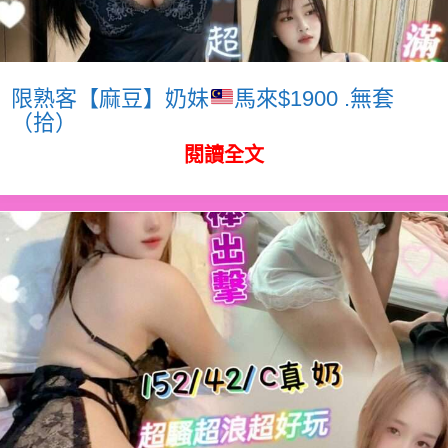
限熟客【麻豆】奶妹
馬來$1900 .無套
（拾）
閱讀全文