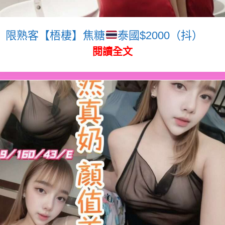
限熟客【梧棲】焦糖
泰國$2000（抖）
閱讀全文