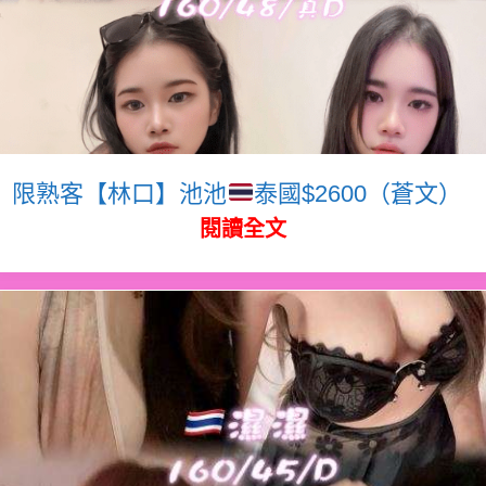
限熟客【林口】池池
泰國$2600（蒼文）
閱讀全文