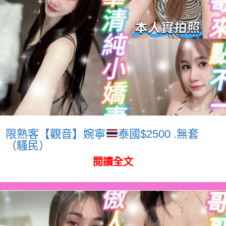
限熟客【觀音】婉寧
泰國$2500 .無套
（騷民）
閱讀全文