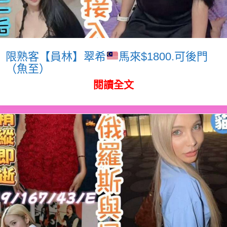
限熟客【員林】翠希
馬來$1800.可後門
（魚至）
閱讀全文