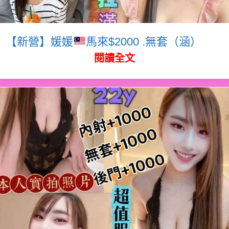
【新營】媛媛
馬來$2000 .無套（涵）
閱讀全文