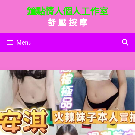
跳
鐘點情人個人工作室
至
主
舒 壓 按 摩
要
內
容
Menu