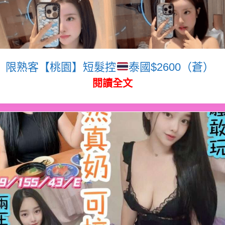
限熟客【桃園】短髮控
泰國$2600（蒼）
閱讀全文