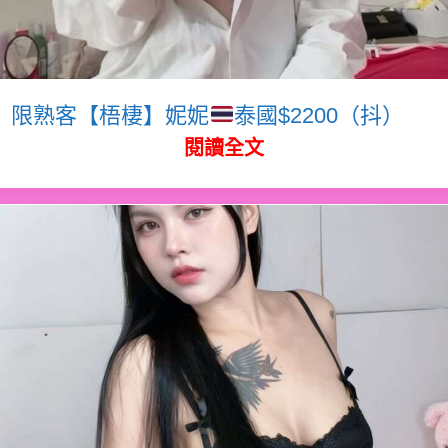
限熟客【梧棲】妮妮
泰國$2200（抖）
閱讀全文