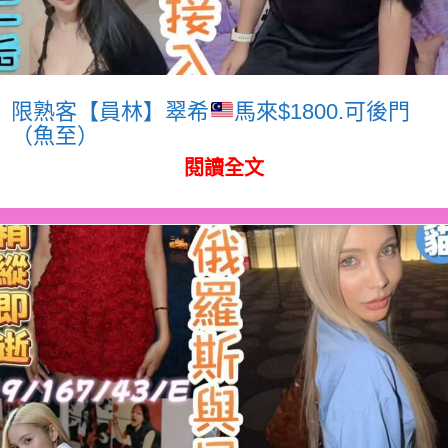
限熟客【員林】翠希
馬來$1800.可後門
（魚至）
閱讀全文