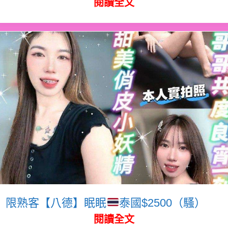
閱讀全文
限熟客【八德】眠眠
泰國$2500（騷）
閱讀全文