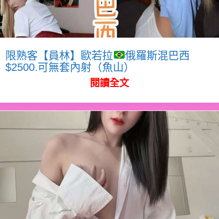
限熟客【員林】歐若拉
俄羅斯混巴西
$2500.可無套內射（魚山）
閱讀全文