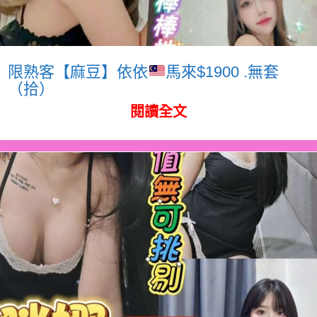
限熟客【麻豆】依依
馬來$1900 .無套
（拾）
閱讀全文