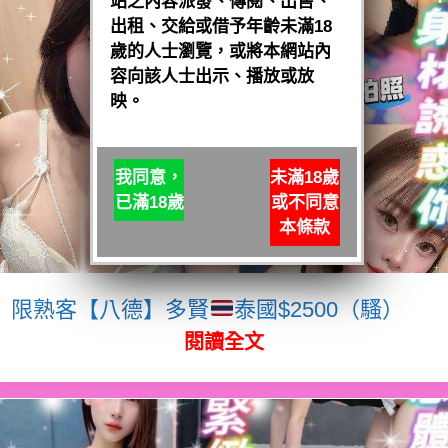
站之內容派發、傳閱、出售、
出租、交給或借予年齡未滿18
歲的人士瀏覽，或將本網站內
容向該人士出示、播放或放
映。
我同意，
未滿18歲
已滿18歲
或不同意
本條款
限熟客【八德】多賢
泰國$2500（騷）
閱讀全文