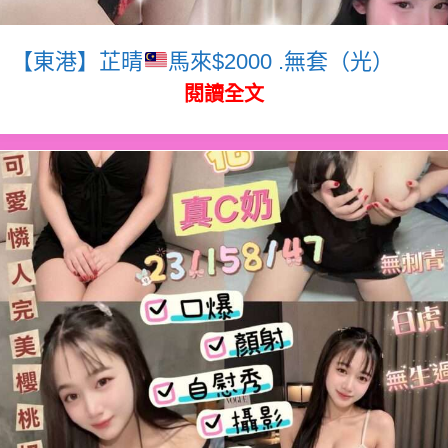
【東港】芷晴
馬來$2000 .無套（光）
閱讀全文