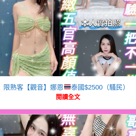
限熟客【觀音】娜恩
泰國$2500（騷民）
閱讀全文