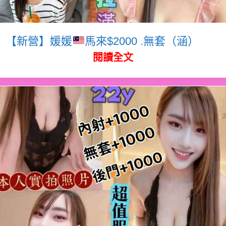
【新營】媛媛
馬來$2000 .無套（涵）
閱讀全文