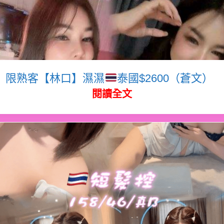
限熟客【林口】濕濕
泰國$2600（蒼文）
閱讀全文