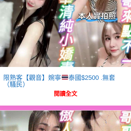
限熟客【觀音】婉寧
泰國$2500 .無套
（騷民）
閱讀全文