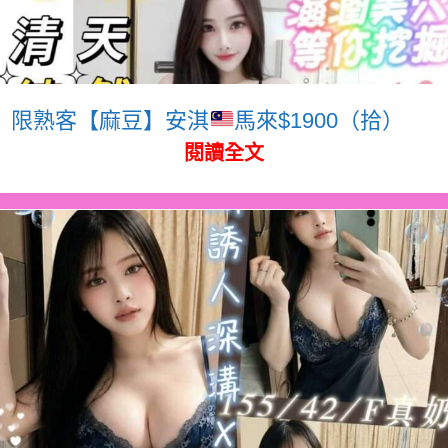
限熟客【麻豆】安淇
馬來$1900（拾）
閱讀全文