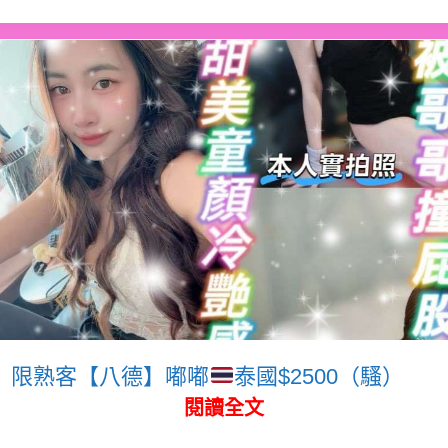
限熟客【八德】嘟嘟
泰國$2500（騷）
閱讀全文