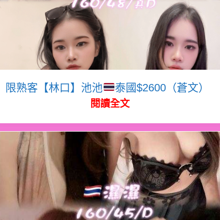
限熟客【林口】池池
泰國$2600（蒼文）
閱讀全文