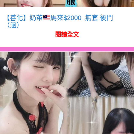
【善化】奶茶
馬來$2000 .無套.後門
（涵）
閱讀全文