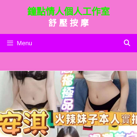
跳
鐘點情人個人工作室
至
主
舒 壓 按 摩
要
內
容
Menu