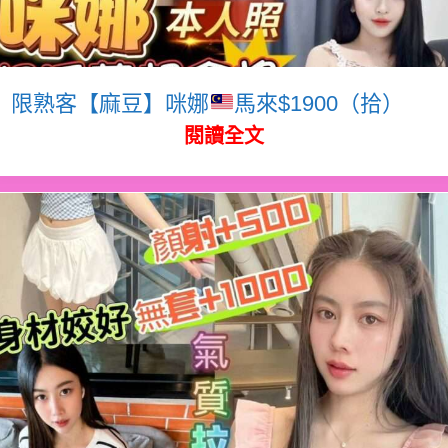
限熟客【麻豆】咪娜
馬來$1900（拾）
閱讀全文