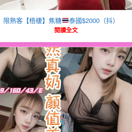
限熟客【梧棲】焦糖
泰國$2000（抖）
閱讀全文