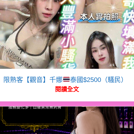
限熟客【觀音】千娜
泰國$2500（騷民）
閱讀全文