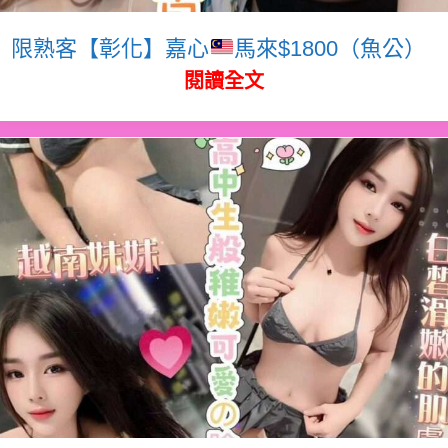
限熟客【彰化】嘉心
馬來$1800（魚公）
閱讀全文