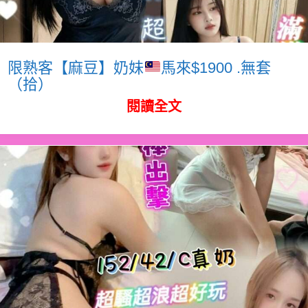
限熟客【麻豆】奶妹
馬來$1900 .無套
（拾）
閱讀全文