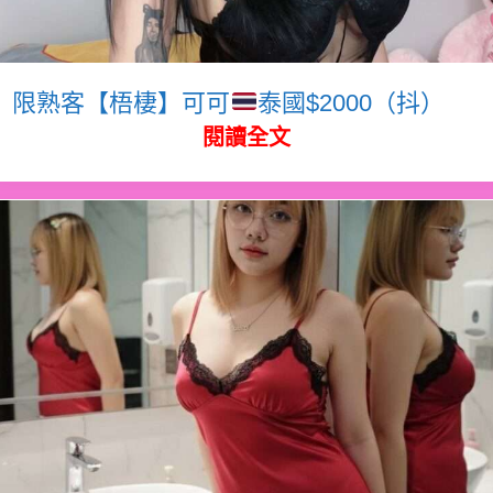
限熟客【梧棲】可可
泰國$2000（抖）
閱讀全文