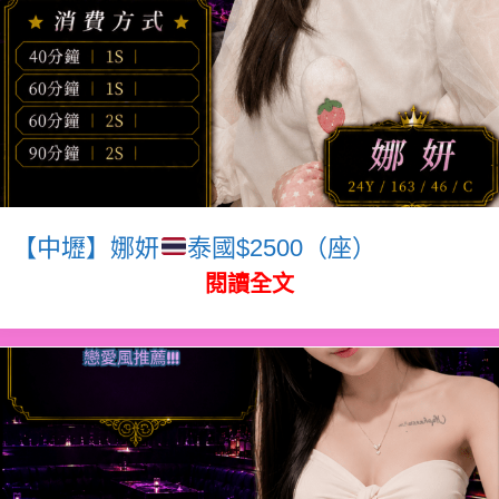
【中壢】娜妍
泰國$2500（座）
閱讀全文