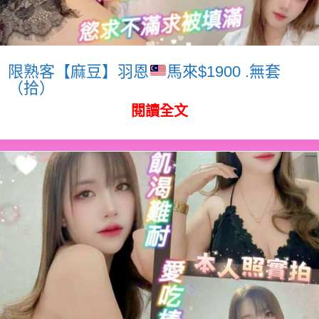
限熟客【麻豆】羽恩
馬來$1900 .無套
（拾）
閱讀全文