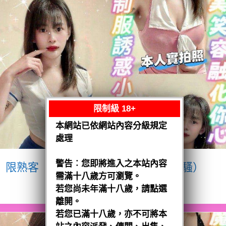
限制級 18+
本網站已依網站內容分級規定
處理
警告︰您即將進入之本站內容
限熟客【八德】宥瑄
泰國$2500（騷）
需滿十八歲方可瀏覽。
閱讀全文
若您尚未年滿十八歲，請點選
離開。
若您已滿十八歲，亦不可將本