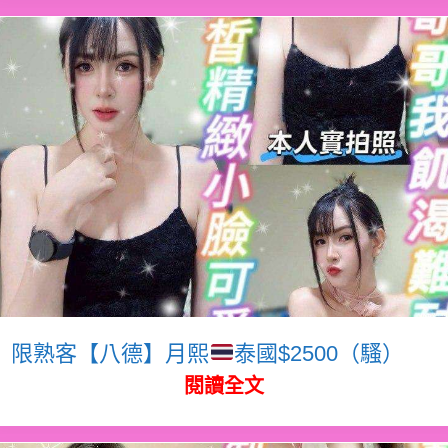
限熟客【八德】月熙
泰國$2500（騷）
閱讀全文