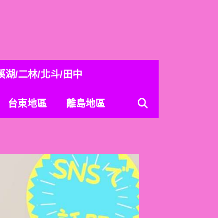
溪湖/二林/北斗/田中
台東地區
離島地區