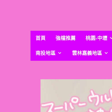
跳
至
主
要
內
容
首頁
強檔推薦
桃園-中壢
南投地區
雲林嘉義地區