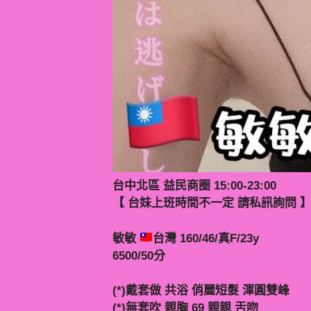
台中北區 益民商圈 15:00-23:00
【 台妹上班時間不一定 請私訊詢問 
敏敏
台灣 160/46/真F/23y
6500/50分
(*)戴套做 共浴 俏麗短髮 渾圓雙峰
(*)無套吹 親胸 69 親親 舌吻