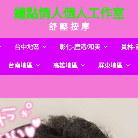
鐘點情人個人工作室
舒 壓 按 摩
台中地區
彰化-鹿港/和美
員林-
台南地區
高雄地區
屏東地區