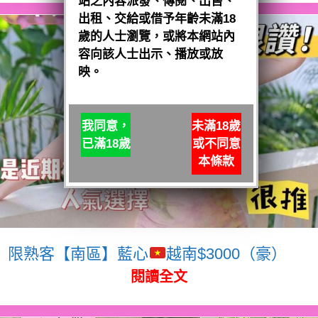
站之內容派發、傳閱、出售、
出租、交給或借予年齡未滿18
歲的人士瀏覽，或將本網站內
容向該人士出示、播放或放
映。
我同意，
未滿18歲
已滿18歲
或不同意
本條款
限熟客【南區】藍心
越南$3000（豪）
閱讀全文