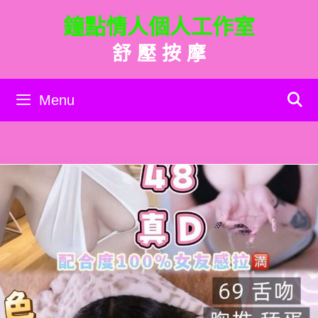
跳
鐘點情人個人工作室
至
主
舒 壓 按 摩
要
內
容
Menu