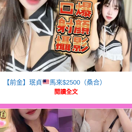
【前金】珉貞
馬來$2500（桑合）
閱讀全文