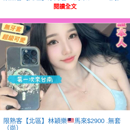
閱讀全文
限熟客【北區】林穎樂
馬來$2900 .無套
（尚）