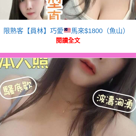
限熟客【員林】巧愛
馬來$1800（魚山）
閱讀全文