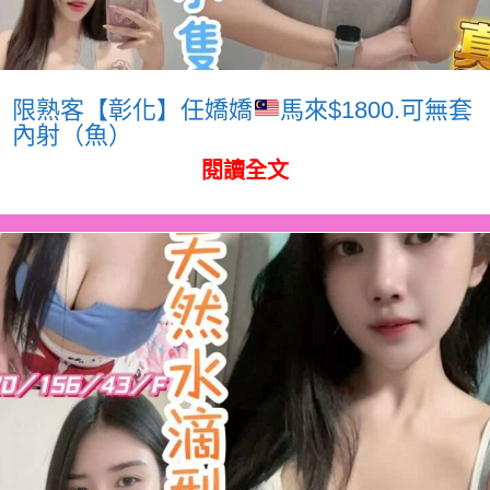
限熟客【彰化】任嬌嬌
馬來$1800.可無套
內射（魚）
閱讀全文