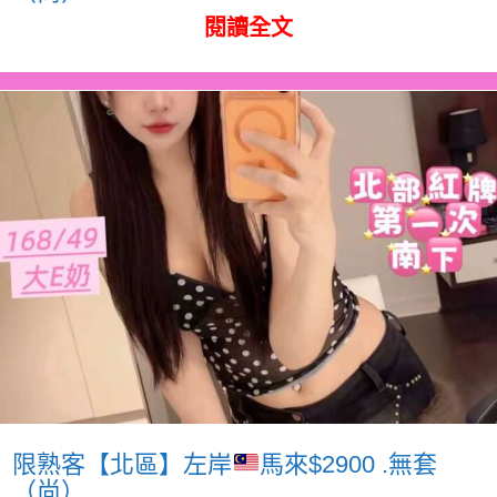
閱讀全文
限熟客【北區】左岸
馬來$2900 .無套
（尚）