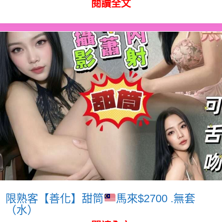
閱讀全文
限熟客【善化】甜筒
馬來$2700 .無套
（水）