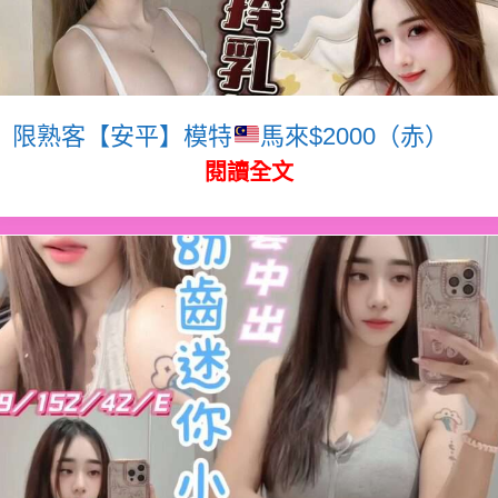
限熟客【安平】模特
馬來$2000（赤）
閱讀全文