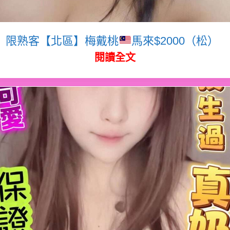
限熟客【北區】梅戴桃
馬來$2000（松）
閱讀全文