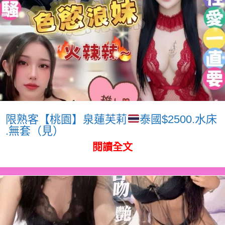
限熟客【桃園】泉蓮芙莉
泰國$2500.水床
.無套（見）
閱讀全文