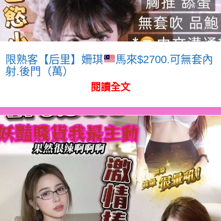
限熟客【后里】姍琪
馬來$2700.可無套內
射.後門（萬）
閱讀全文