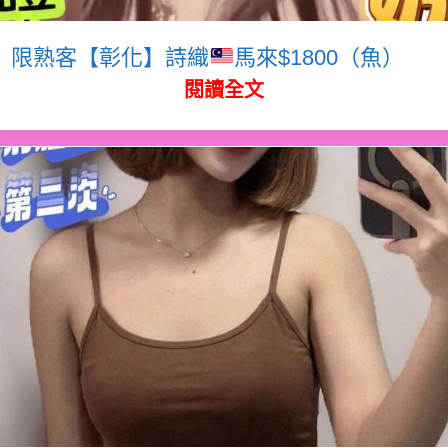
限熟客【彰化】詩織
馬來$1800（魚）
閱讀全文