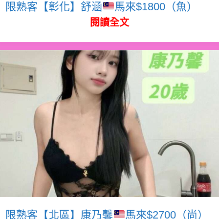
限熟客【彰化】舒涵
馬來$1800（魚）
閱讀全文
限熟客【北區】康乃馨
馬來$2700（尚）