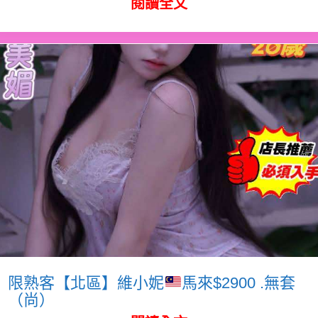
閱讀全文
限熟客【北區】維小妮
馬來$2900 .無套
（尚）