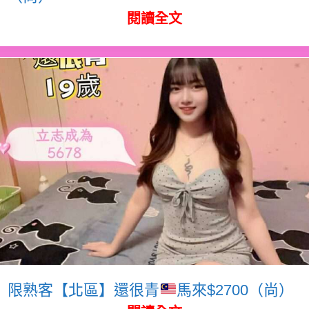
閱讀全文
限熟客【北區】還很青
馬來$2700（尚）