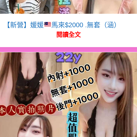
【新營】媛媛
馬來$2000 .無套（涵）
閱讀全文