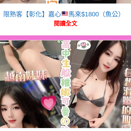
限熟客【彰化】嘉心
馬來$1800（魚公）
閱讀全文