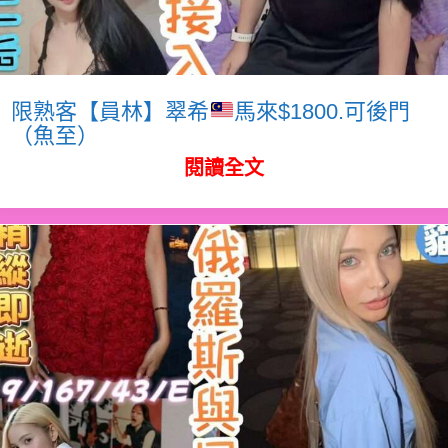
限熟客【員林】翠希
馬來$1800.可後門
（魚至）
閱讀全文