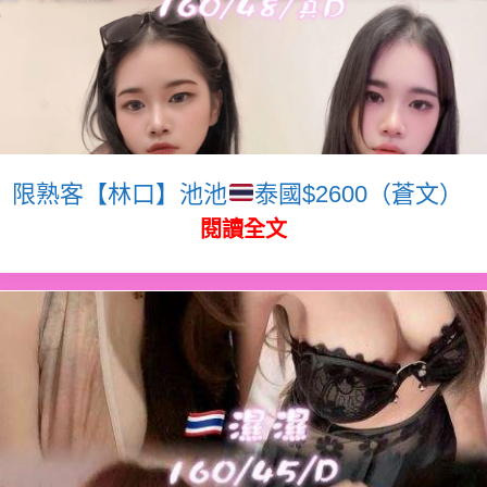
限熟客【林口】池池
泰國$2600（蒼文）
閱讀全文