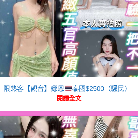
限熟客【觀音】娜恩
泰國$2500（騷民）
閱讀全文