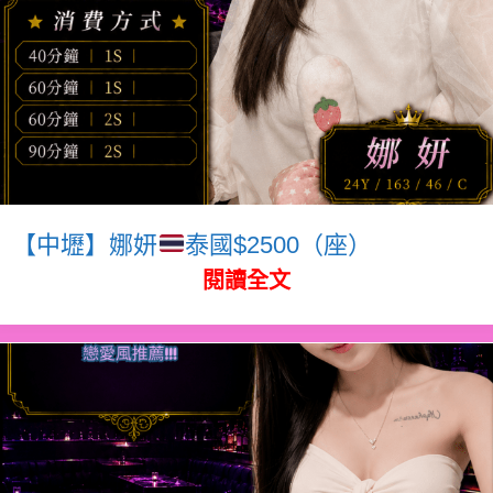
【中壢】娜妍
泰國$2500（座）
閱讀全文