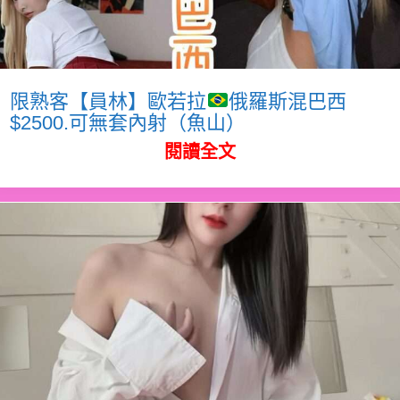
限熟客【員林】歐若拉
俄羅斯混巴西
$2500.可無套內射（魚山）
閱讀全文