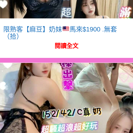
限熟客【麻豆】奶妹
馬來$1900 .無套
（拾）
閱讀全文