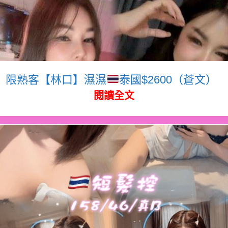
限熟客【林口】濕濕
泰國$2600（蒼文）
閱讀全文