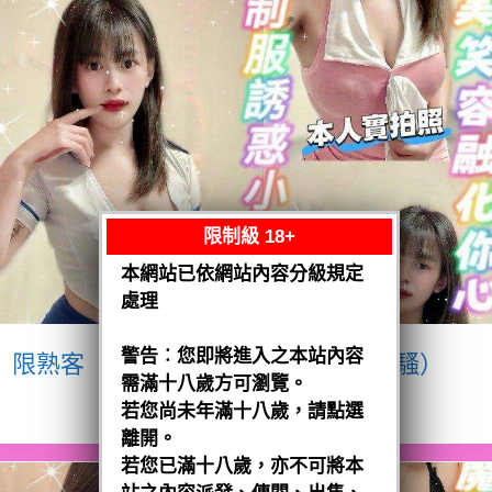
限制級 18+
本網站已依網站內容分級規定
處理
警告︰您即將進入之本站內容
限熟客【八德】宥瑄
泰國$2500（騷）
需滿十八歲方可瀏覽。
閱讀全文
若您尚未年滿十八歲，請點選
離開。
若您已滿十八歲，亦不可將本