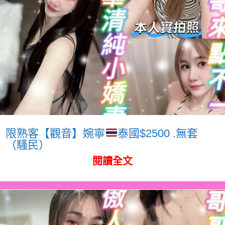
限熟客【觀音】婉寧
泰國$2500 .無套
（騷民）
閱讀全文