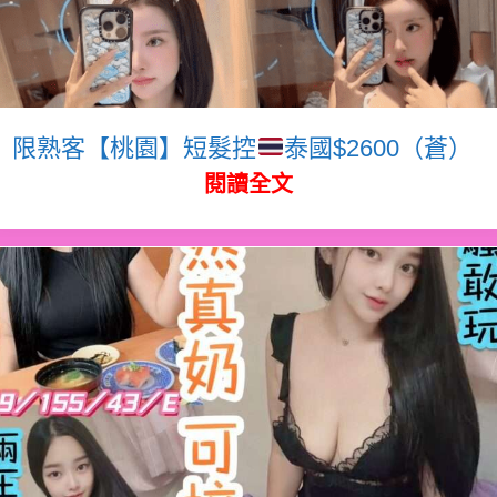
限熟客【桃園】短髮控
泰國$2600（蒼）
閱讀全文