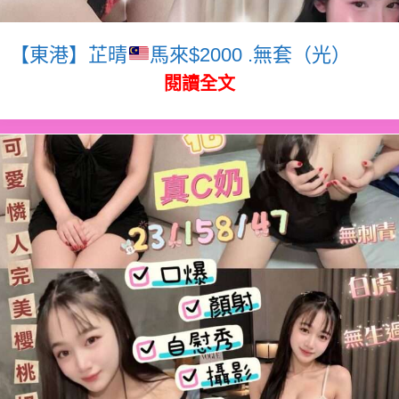
【東港】芷晴
馬來$2000 .無套（光）
閱讀全文