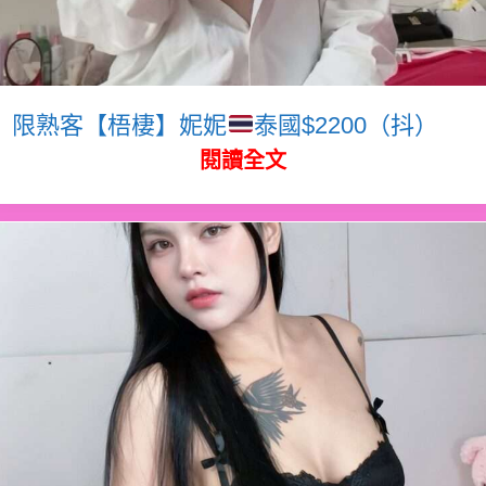
限熟客【梧棲】妮妮
泰國$2200（抖）
閱讀全文