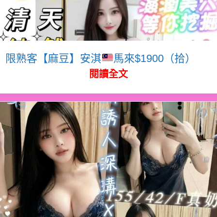
限熟客【麻豆】安淇
馬來$1900（拾）
閱讀全文