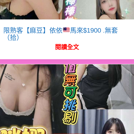
限熟客【麻豆】依依
馬來$1900 .無套
（拾）
閱讀全文