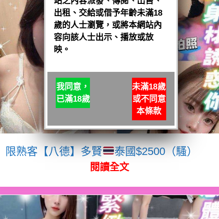
站之內容派發、傳閱、出售、
出租、交給或借予年齡未滿18
歲的人士瀏覽，或將本網站內
容向該人士出示、播放或放
映。
我同意，
未滿18歲
已滿18歲
或不同意
本條款
限熟客【八德】多賢
泰國$2500（騷）
閱讀全文