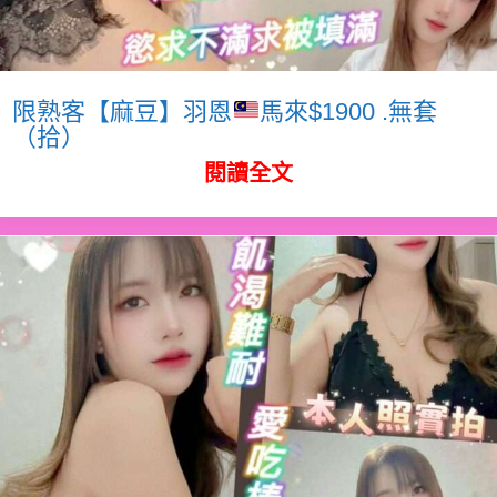
限熟客【麻豆】羽恩
馬來$1900 .無套
（拾）
閱讀全文