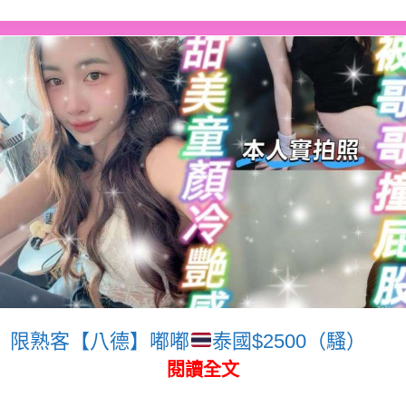
限熟客【八德】嘟嘟
泰國$2500（騷）
閱讀全文