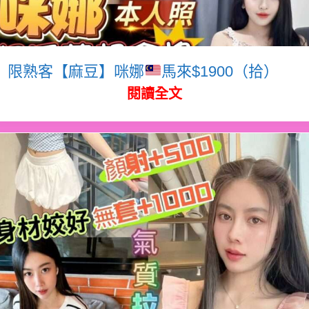
限熟客【麻豆】咪娜
馬來$1900（拾）
閱讀全文