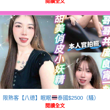
閱讀全文
限熟客【八德】眠眠
泰國$2500（騷）
閱讀全文