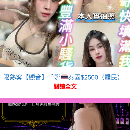
限熟客【觀音】千娜
泰國$2500（騷民）
閱讀全文