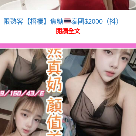
限熟客【梧棲】焦糖
泰國$2000（抖）
閱讀全文