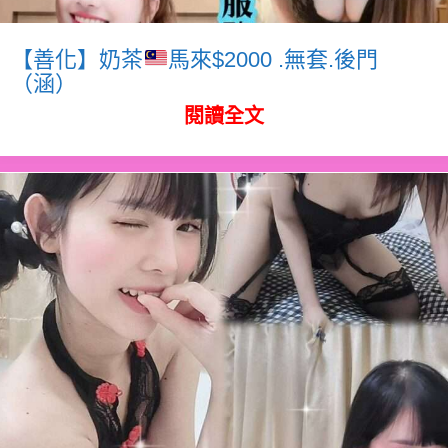
【善化】奶茶
馬來$2000 .無套.後門
（涵）
閱讀全文