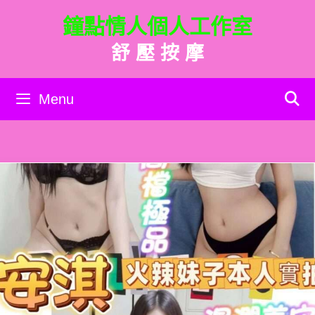
跳
鐘點情人個人工作室
至
主
舒 壓 按 摩
要
內
容
Menu