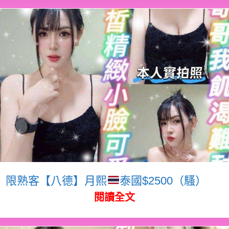
限熟客【八德】月熙
泰國$2500（騷）
閱讀全文