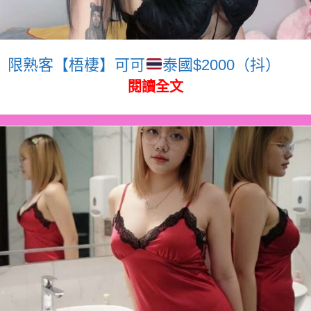
限熟客【梧棲】可可
泰國$2000（抖）
閱讀全文