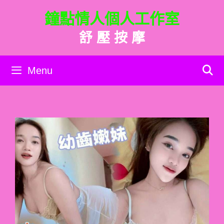
跳
鐘點情人個人工作室
至
主
舒 壓 按 摩
要
內
容
Menu