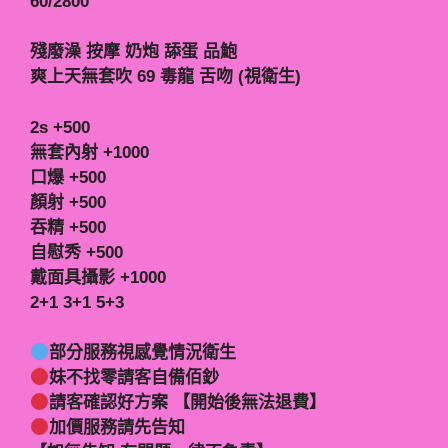
60/2800
殘廢澡 按摩 奶炮 舔蛋 品鮑
爽上天無套吹 69 毒龍 舌吻 (視衛生)
2s +500
無套內射 +1000
口爆 +500
顏射 +500
吞精 +500
自慰秀 +500
戴面具攝影 +1000
2+1 3+1 5+3
部分服務視感覺情況衛生
妹不找零請客自備佰鈔
請客確認好方案 【開始後無法退費】
加價服務請先告知