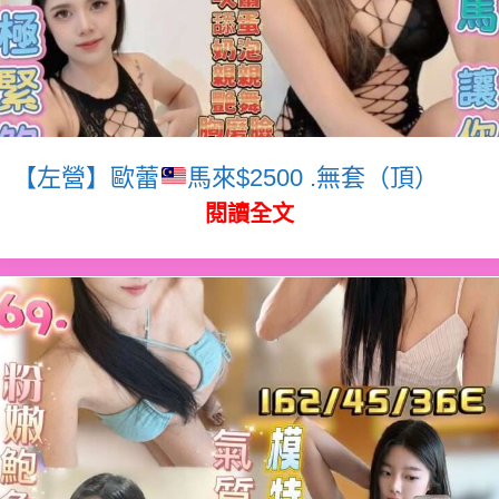
【左營】歐蕾
馬來$2500 .無套（頂）
閱讀全文