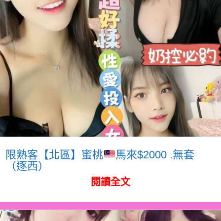
限熟客【北區】蜜桃
馬來$2000 .無套
（逐西）
閱讀全文