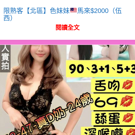
限熟客【北區】色妹妹
馬來$2000（伍
西）
閱讀全文