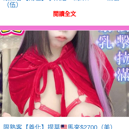
（伍）
閱讀全文
限熟客【善化】提莫
馬來$2700（美）