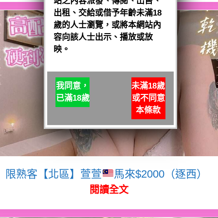
站之內容派發、傳閱、出售、
出租、交給或借予年齡未滿18
歲的人士瀏覽，或將本網站內
容向該人士出示、播放或放
映。
我同意，
未滿18歲
已滿18歲
或不同意
本條款
限熟客【北區】萱萱
馬來$2000（逐西）
閱讀全文