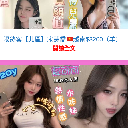
限熟客【北區】宋慧喬
越南$3200（羊）
閱讀全文