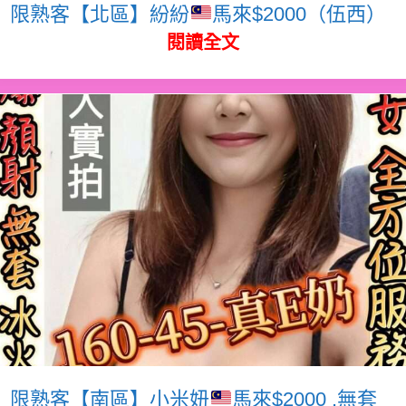
限熟客【北區】紛紛
馬來$2000（伍西）
閱讀全文
限熟客【南區】小米妞
馬來$2000 .無套