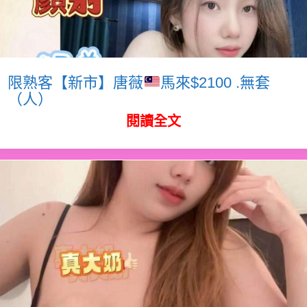
限熟客【新市】唐薇
馬來$2100 .無套
（人）
閱讀全文