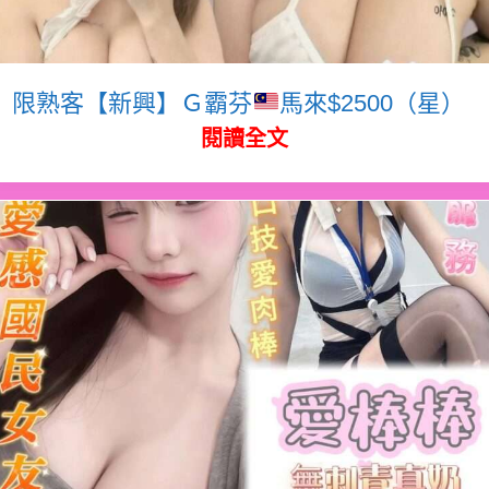
限熟客【新興】Ｇ霸芬
馬來$2500（星）
閱讀全文