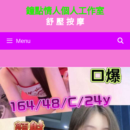
跳
鐘點情人個人工作室
至
主
舒 壓 按 摩
要
內
容
Menu