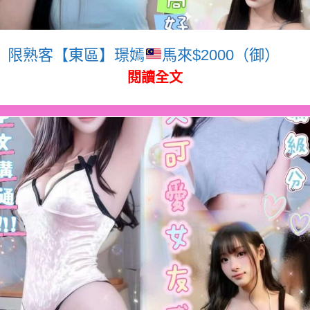
限熟客【東區】璟嫣
馬來$2000（御）
閱讀全文