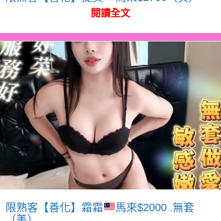
閱讀全文
限熟客【善化】霜霜
馬來$2000 .無套
（美）