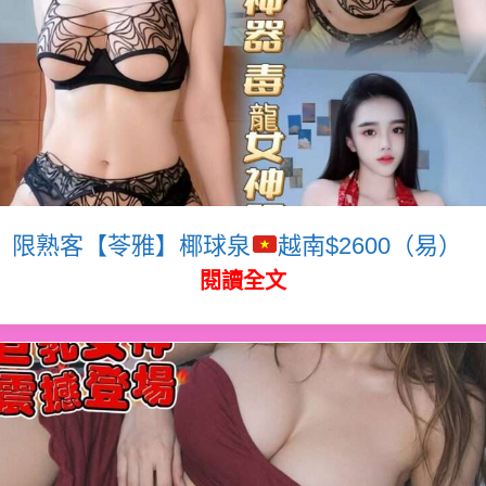
限熟客【苓雅】椰球泉
越南$2600（易）
閱讀全文