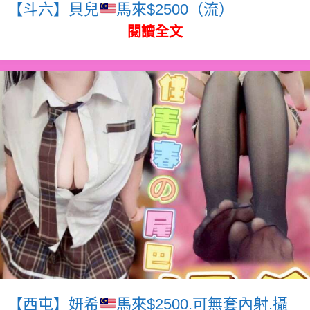
【斗六】貝兒
馬來$2500（流）
閱讀全文
【西屯】妍希
馬來$2500.可無套內射.攝