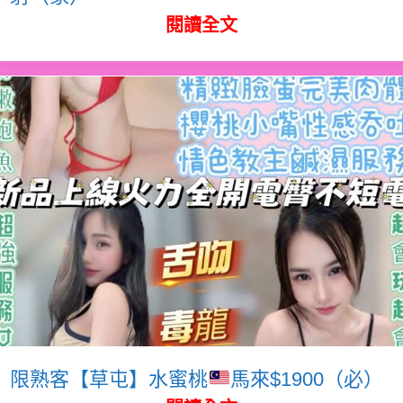
閱讀全文
限熟客【草屯】水蜜桃
馬來$1900（必）