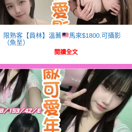
限熟客【員林】溫蕎
馬來$1800.可攝影
（魚至）
閱讀全文