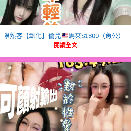
限熟客【彰化】倫兒
馬來$1800（魚公）
閱讀全文