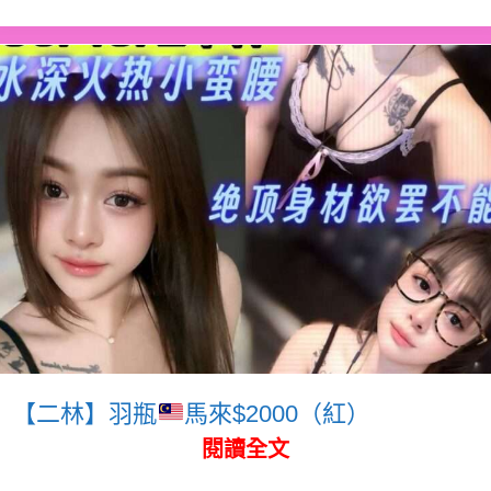
【二林】羽瓶
馬來$2000（紅）
閱讀全文