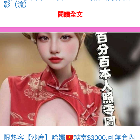
影（流）
閱讀全文
限熟客【沙鹿】哈娜
越南$3000.可無套內