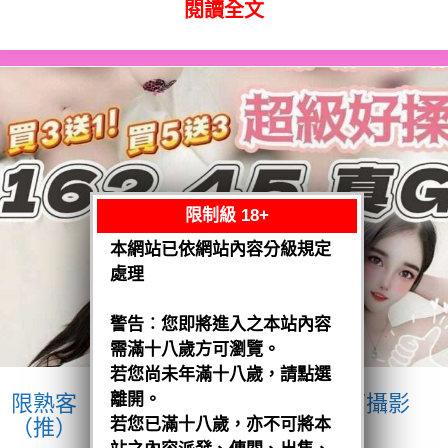
閱讀全文
限制級 18+
本網站已依網站內容分級規定
處理
警告︰您即將進入之本站內容
需滿十八歲方可瀏覽。
若您尚未年滿十八歲，請點選
離開。
限熟客【沙鹿】優格
越南$3200.可攝影
（推）
若您已滿十八歲，亦不可將本