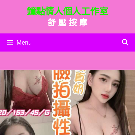
跳
鐘點情人個人工作室
至
主
舒 壓 按 摩
要
內
容
Menu