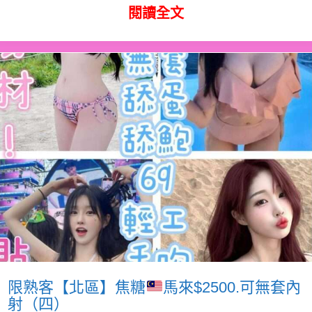
閱讀全文
限熟客【北區】焦糖
馬來$2500.可無套內
射（四）