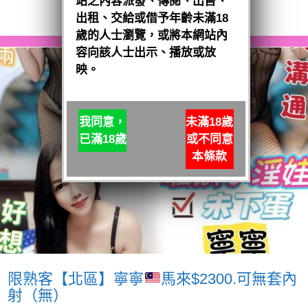
站之內容派發、傳閱、出售、
閱讀全文
出租、交給或借予年齡未滿18
歲的人士瀏覽，或將本網站內
容向該人士出示、播放或放
映。
我同意，
未滿18歲
已滿18歲
或不同意
本條款
限熟客【北區】寧寧
馬來$2300.可無套內
射（無）