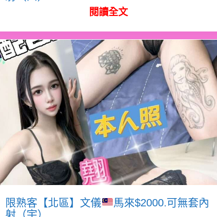
閱讀全文
限熟客【北區】文儀
馬來$2000.可無套內
射（宇）