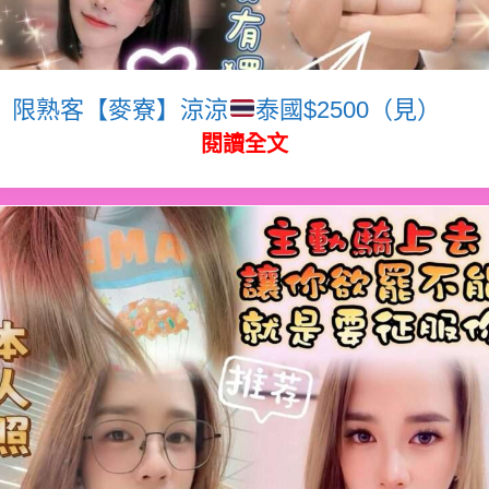
限熟客【麥寮】涼涼
泰國$2500（見）
閱讀全文