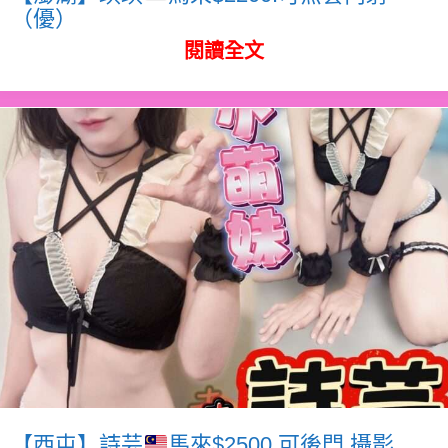
（優）
閱讀全文
【西屯】詩芸
馬來$2500.可後門.攝影