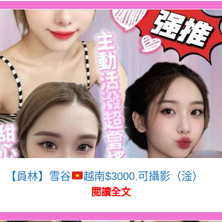
【員林】雪谷
越南$3000.可攝影（淦）
閱讀全文