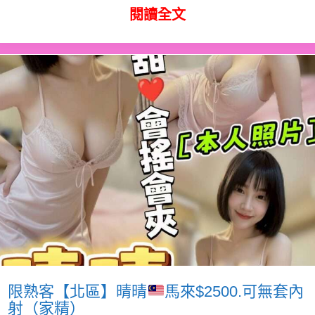
閱讀全文
限熟客【北區】晴晴
馬來$2500.可無套內
射（家精）