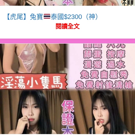
【虎尾】兔寶
泰國$2300（神）
閱讀全文