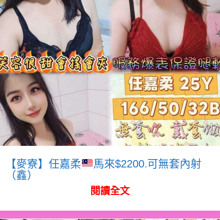
【麥寮】任嘉柔
馬來$2200.可無套內射
（鑫）
閱讀全文