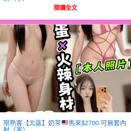
閱讀全文
限熟客【北區】奶茶
馬來$2700.可無套內
射（家）