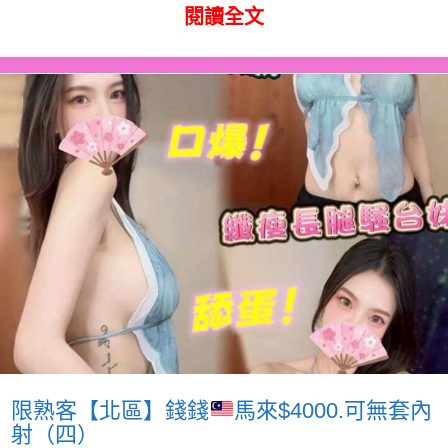
閱讀全文
限熟客【北區】錢錢
馬來$4000.可無套內
射（四）