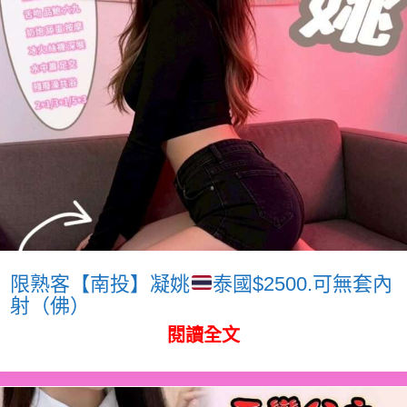
限熟客【南投】凝姚
泰國$2500.可無套內
射（佛）
閱讀全文