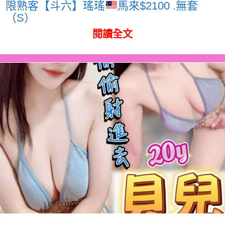
限熟客【斗六】瑤瑤
馬來$2100 .無套
（S）
閱讀全文