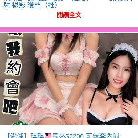
射.攝影.後門（推）
閱讀全文
【澎湖】琪琪
馬來$2200.可無套內射