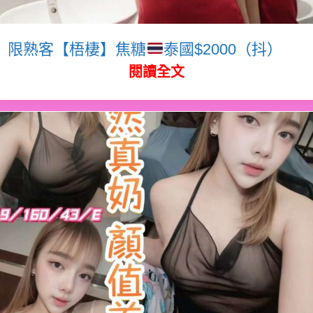
限熟客【梧棲】焦糖
泰國$2000（抖）
閱讀全文