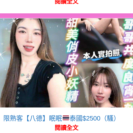
閱讀全文
限熟客【八德】眠眠
泰國$2500（騷）
閱讀全文