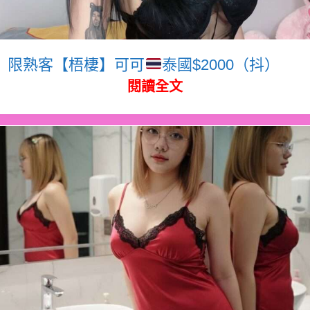
限熟客【梧棲】可可
泰國$2000（抖）
閱讀全文