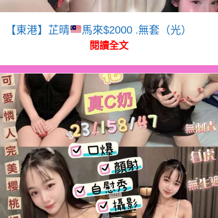
【東港】芷晴
馬來$2000 .無套（光）
閱讀全文