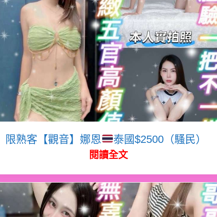
限熟客【觀音】娜恩
泰國$2500（騷民）
閱讀全文