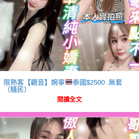
限熟客【觀音】婉寧
泰國$2500 .無套
（騷民）
閱讀全文