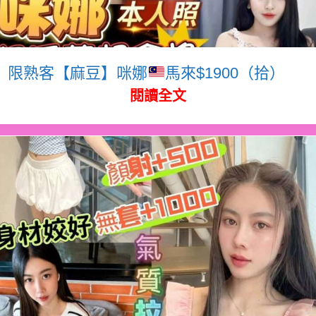
限熟客【麻豆】咪娜
馬來$1900（拾）
閱讀全文