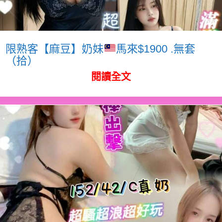
限熟客【麻豆】奶妹
馬來$1900 .無套
（拾）
閱讀全文