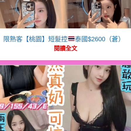
限熟客【桃園】短髮控
泰國$2600（蒼）
閱讀全文