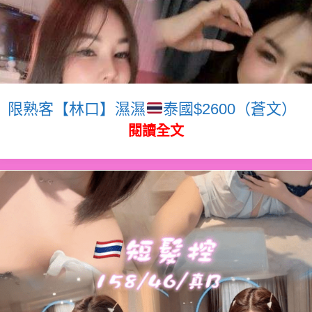
限熟客【林口】濕濕
泰國$2600（蒼文）
閱讀全文