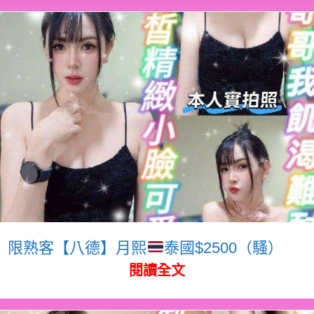
限熟客【八德】月熙
泰國$2500（騷）
閱讀全文