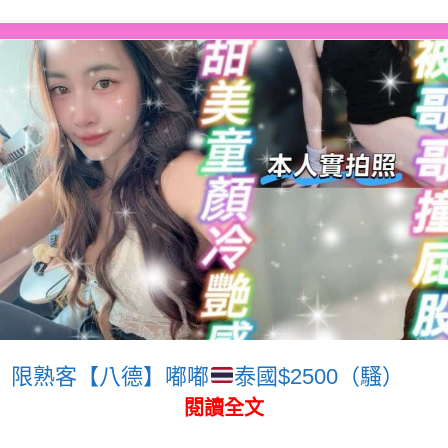
限熟客【八德】嘟嘟
泰國$2500（騷）
閱讀全文