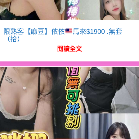
限熟客【麻豆】依依
馬來$1900 .無套
（拾）
閱讀全文