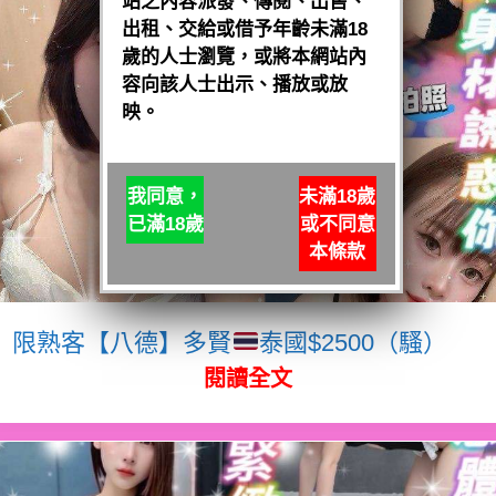
站之內容派發、傳閱、出售、
出租、交給或借予年齡未滿18
歲的人士瀏覽，或將本網站內
容向該人士出示、播放或放
映。
我同意，
未滿18歲
已滿18歲
或不同意
本條款
限熟客【八德】多賢
泰國$2500（騷）
閱讀全文