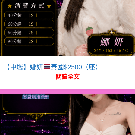
【中壢】娜妍
泰國$2500（座）
閱讀全文