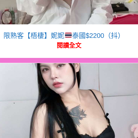
限熟客【梧棲】妮妮
泰國$2200（抖）
閱讀全文