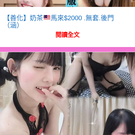
【善化】奶茶
馬來$2000 .無套.後門
（涵）
閱讀全文