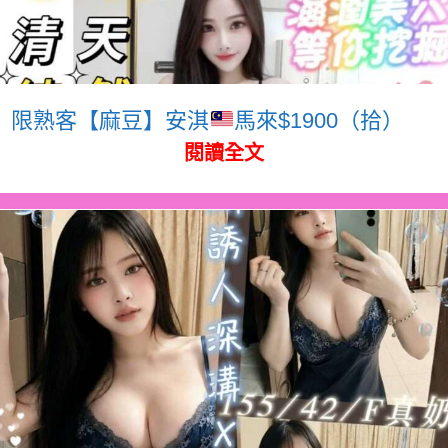
限熟客【麻豆】安淇
馬來$1900（拾）
閱讀全文