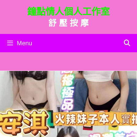
跳
鐘點情人個人工作室
至
主
舒 壓 按 摩
要
內
容
Menu