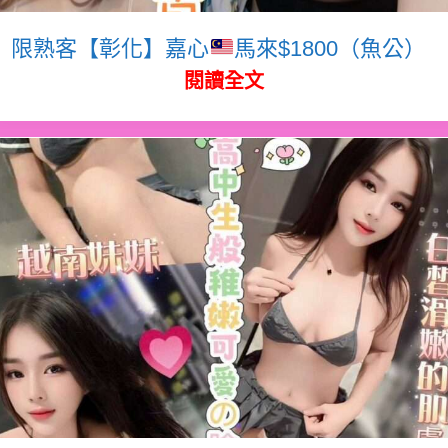
限熟客【彰化】嘉心
馬來$1800（魚公）
閱讀全文