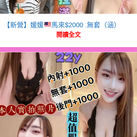
【新營】媛媛
馬來$2000 .無套（涵）
閱讀全文