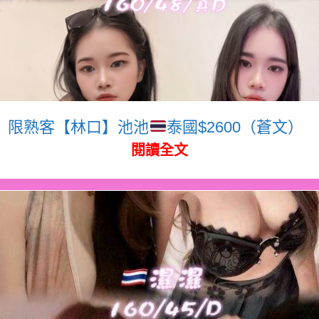
限熟客【林口】池池
泰國$2600（蒼文）
閱讀全文