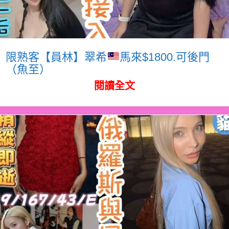
限熟客【員林】翠希
馬來$1800.可後門
（魚至）
閱讀全文