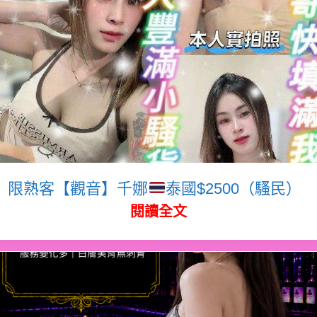
限熟客【觀音】千娜
泰國$2500（騷民）
閱讀全文