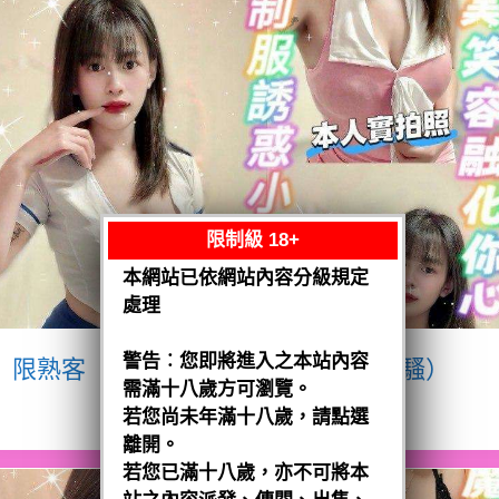
限制級 18+
本網站已依網站內容分級規定
處理
警告︰您即將進入之本站內容
限熟客【八德】宥瑄
泰國$2500（騷）
需滿十八歲方可瀏覽。
閱讀全文
若您尚未年滿十八歲，請點選
離開。
若您已滿十八歲，亦不可將本