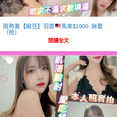
限熟客【麻豆】羽恩
馬來$1900 .無套
（拾）
閱讀全文