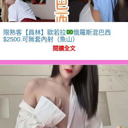
限熟客【員林】歐若拉
俄羅斯混巴西
$2500.可無套內射（魚山）
閱讀全文