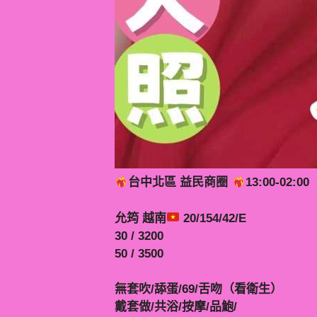
台中北區 益民商圈
13:00-02:00
允筠 越南
20/154/42/E
30 / 3200
50 / 3500
無套吹/舔蛋/69/舌吻（看衛生）
戴套做/共浴/按摩/品鮑/