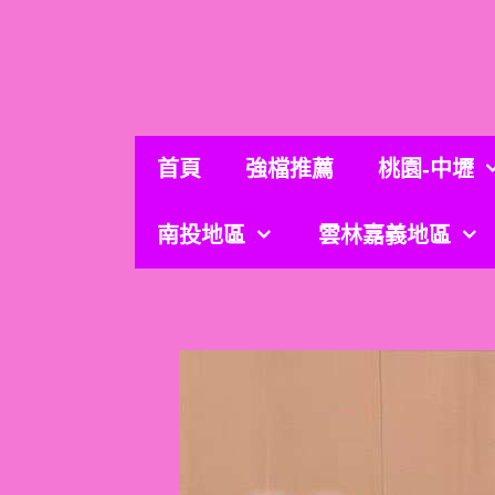
跳
至
主
要
內
容
首頁
強檔推薦
桃園-中壢
南投地區
雲林嘉義地區