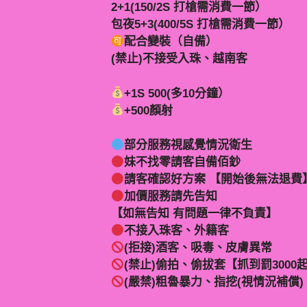
2+1(150/2S 打槍需消費一節）
包夜5+3(400/5S 打槍需消費一節）
配合變裝（自備）
(禁止)不接受入珠、越南客
+1S 500(多10分鐘）
+500顏射
部分服務視感覺情況衛生
妹不找零請客自備佰鈔
請客確認好方案 【開始後無法退費
加價服務請先告知
【如無告知 有問題一律不負責】
不接入珠客、外籍客
(拒接)酒客、吸毒、皮膚異常
(禁止)偷拍、偷拔套【抓到罰3000
(嚴禁)粗魯暴力、指挖(視情況補償)