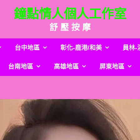
鐘點情人個人工作室
舒 壓 按 摩
台中地區
彰化-鹿港/和美
員林-
台南地區
高雄地區
屏東地區