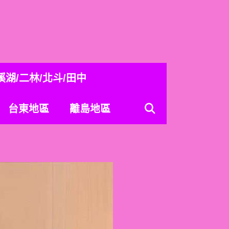
溪湖/二林/北斗/田中
台東地區
離島地區