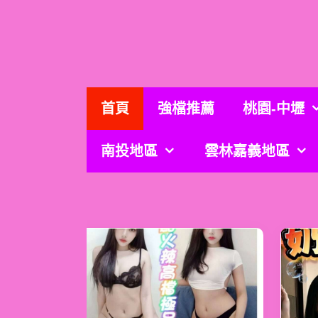
跳
至
主
要
內
容
首頁
強檔推薦
桃園-中壢
南投地區
雲林嘉義地區