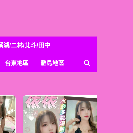
溪湖/二林/北斗/田中
台東地區
離島地區