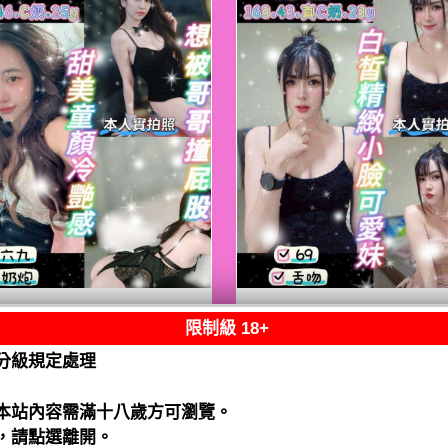
限制級 18+
熟客【八德】嘟嘟
限熟客【八德】月
泰國$2500（騷）
泰國$2500（騷）
分級規定處理
閱讀全文
閱讀全文
本站內容需滿十八歲方可瀏覽。
，請點選離開。