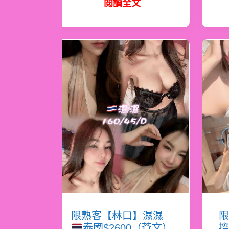
閱讀全文
限熟客【林口】濕濕
限
泰國$2600（蒼文）
控