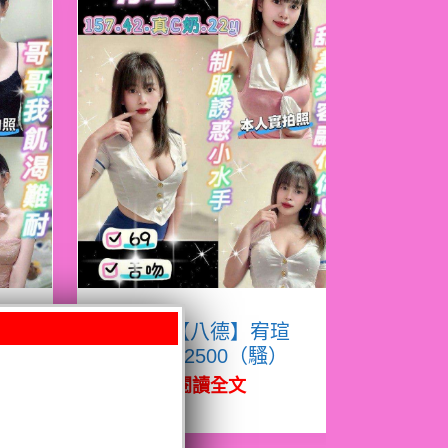
熙
限熟客【八德】宥瑄
泰國$2500（騷）
閱讀全文