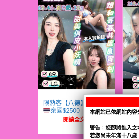
限熟客【八德】眠眠
限
泰國$2500（騷）
本網站已依網站內容
閱讀全文
警告︰您即將進入之
若您尚未年滿十八歲