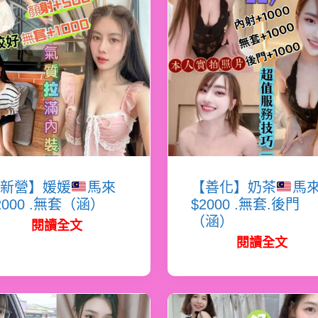
新營】媛媛
馬來
【善化】奶茶
馬
2000 .無套（涵）
$2000 .無套.後門
（涵）
閱讀全文
閱讀全文