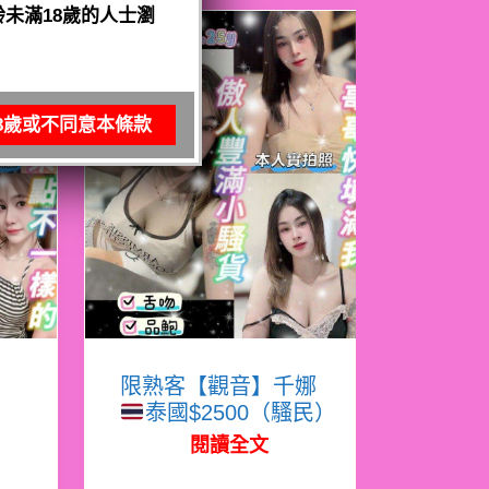
未滿18歲的人士瀏
8歲或不同意本條款
寧
限熟客【觀音】千娜
泰國$2500（騷民）
閱讀全文