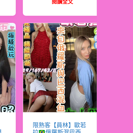
閱讀全文
希
限熟客【員林】歐若
門
拉
俄羅斯混巴西