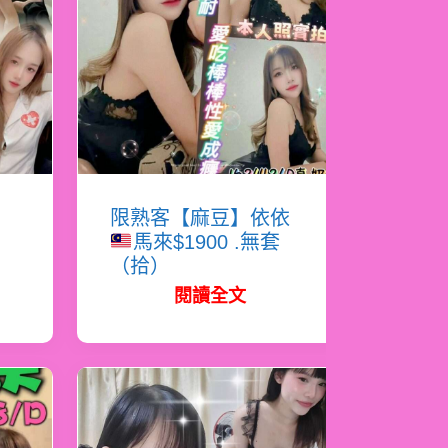
恩
限熟客【麻豆】依依
馬來$1900 .無套
（拾）
閱讀全文