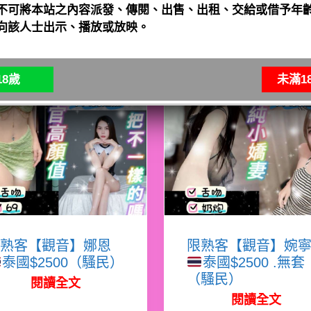
不可將本站之內容派發、傳閱、出售、出租、交給或借予年齡
向該人士出示、播放或放映。
8歲
未滿1
熟客【觀音】娜恩
限熟客【觀音】婉
泰國$2500（騷民）
泰國$2500 .無套
（騷民）
閱讀全文
閱讀全文