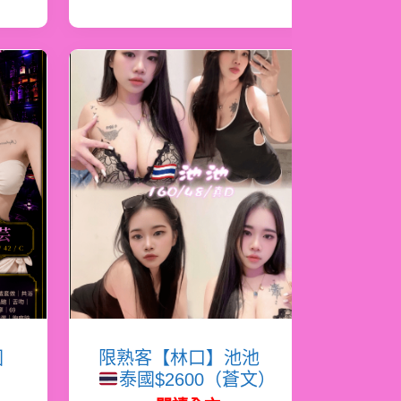
國
限熟客【林口】池池
泰國$2600（蒼文）