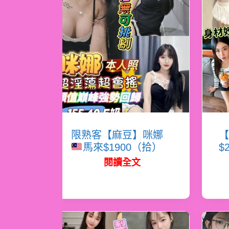
限熟客【麻豆】咪娜
【
馬來$1900（拾）
$
閱讀全文