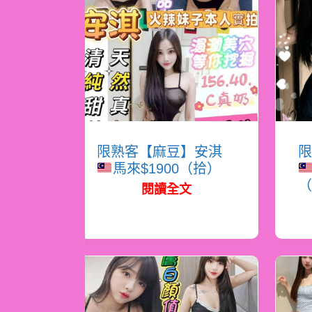
限熟客【麻豆】安淇
限
馬來$1900（拾）
（
閱讀全文