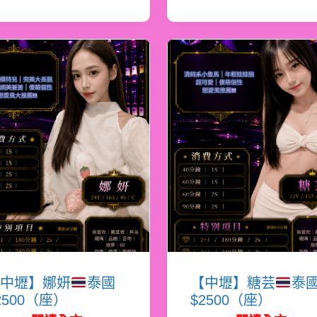
中壢】娜妍
泰國
【中壢】糖芸
泰
2500（座）
$2500（座）