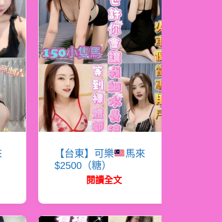
來
【台東】可樂
馬來
$2500（糖）
閱讀全文