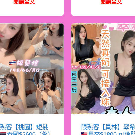
閱讀全文
閱讀全文
熟客【桃園】短髮
限熟客【員林】翠
泰國$2600（蒼）
馬來$1800.可後