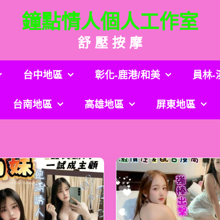
鐘點情人個人工作室
舒 壓 按 摩
台中地區
彰化-鹿港/和美
員林-
台南地區
高雄地區
屏東地區