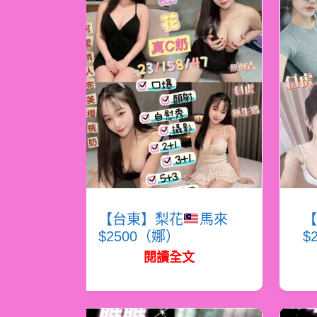
【台東】梨花
馬來
【
$2500（娜）
$
閱讀全文