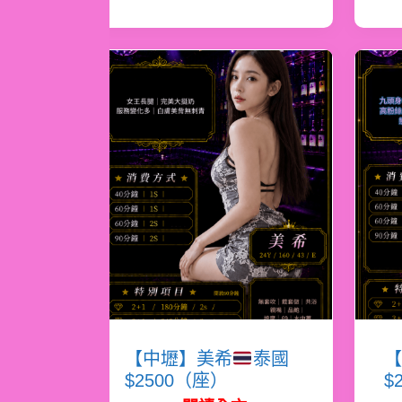
【中壢】美希
泰國
【
$2500（座）
$