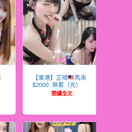
來
【東港】芷晴
馬來
$2000 .無套（光）
閱讀全文