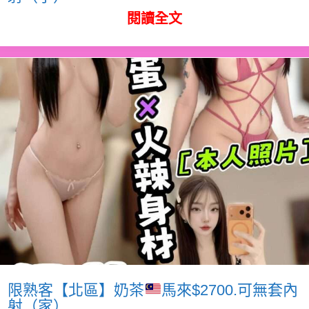
閱讀全文
限熟客【北區】奶茶
馬來$2700.可無套內
射（家）