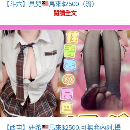
【斗六】貝兒
馬來$2500（流）
閱讀全文
【西屯】妍希
馬來$2500.可無套內射.攝