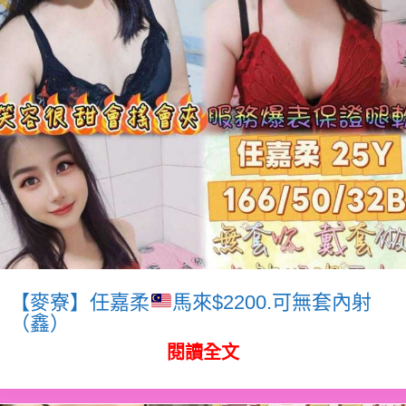
【麥寮】任嘉柔
馬來$2200.可無套內射
（鑫）
閱讀全文