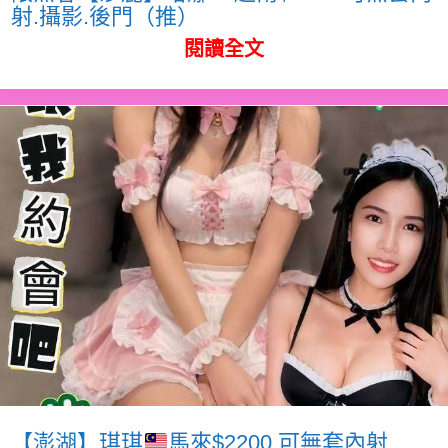
射.攝影.後門（推）
閱讀全文
【澎湖】琪琪
馬來$2200.可無套內射