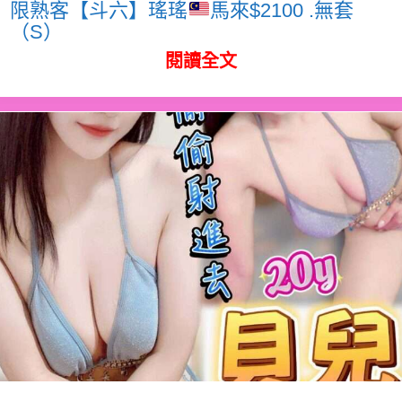
限熟客【斗六】瑤瑤
馬來$2100 .無套
（S）
閱讀全文