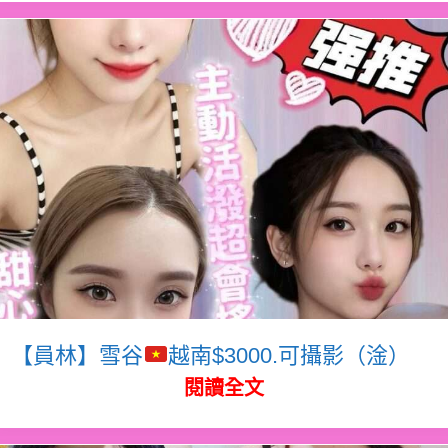
【員林】雪谷
越南$3000.可攝影（淦）
閱讀全文