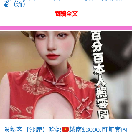
影（流）
閱讀全文
限熟客【沙鹿】哈娜
越南$3000.可無套內