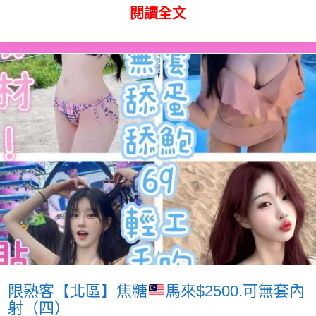
閱讀全文
限熟客【北區】焦糖
馬來$2500.可無套內
射（四）