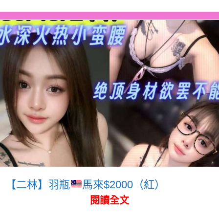
【二林】羽瓶
馬來$2000（紅）
閱讀全文