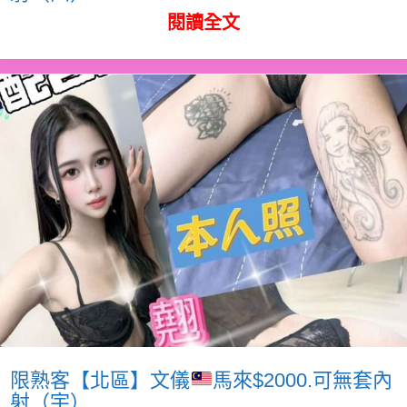
閱讀全文
限熟客【北區】文儀
馬來$2000.可無套內
射（宇）