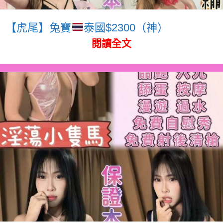
【虎尾】兔寶
泰國$2300（神）
閱讀全文