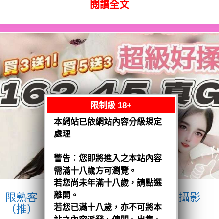
閱讀全文
限制級 18+
本網站已依網站內容分級規定
處理
警告︰您即將進入之本站內容
需滿十八歲方可瀏覽。
若您尚未年滿十八歲，請點選
離開。
限熟客【沙鹿】優格
越南$3200.可攝影
（推）
若您已滿十八歲，亦不可將本