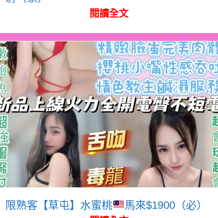
閱讀全文
限熟客【草屯】水蜜桃
馬來$1900（必）