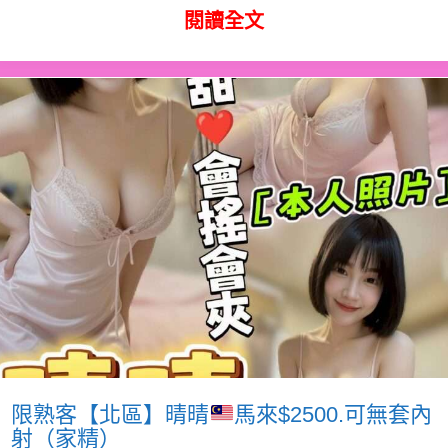
閱讀全文
限熟客【北區】晴晴
馬來$2500.可無套內
射（家精）