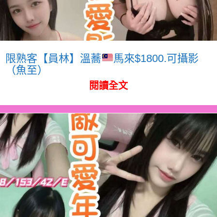
限熟客【員林】溫蕎
馬來$1800.可攝影
（魚至）
閱讀全文