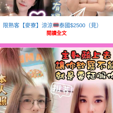
限熟客【麥寮】涼涼
泰國$2500（見）
閱讀全文