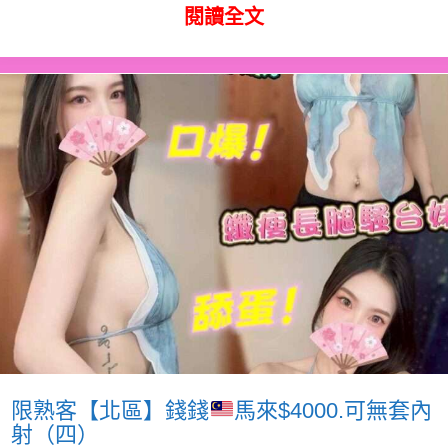
閱讀全文
限熟客【北區】錢錢
馬來$4000.可無套內
射（四）