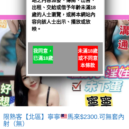
站之內容派發、傳閱、出售、
閱讀全文
出租、交給或借予年齡未滿18
歲的人士瀏覽，或將本網站內
容向該人士出示、播放或放
映。
我同意，
未滿18歲
已滿18歲
或不同意
本條款
限熟客【北區】寧寧
馬來$2300.可無套內
射（無）