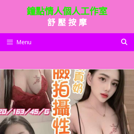
跳
鐘點情人個人工作室
至
主
舒 壓 按 摩
要
內
容
Menu