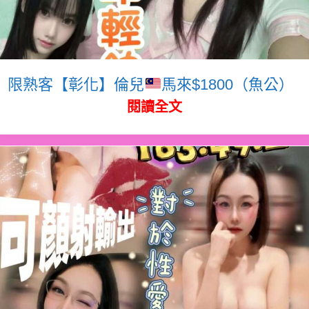
限熟客【彰化】倫兒
馬來$1800（魚公）
閱讀全文