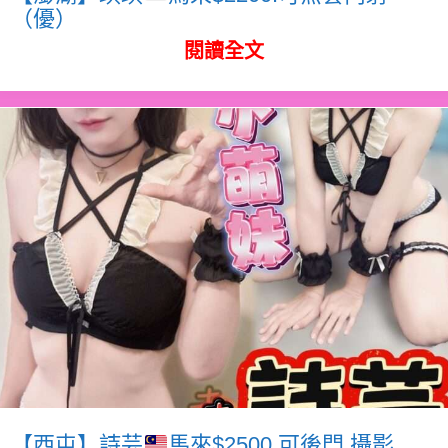
（優）
閱讀全文
【西屯】詩芸
馬來$2500.可後門.攝影