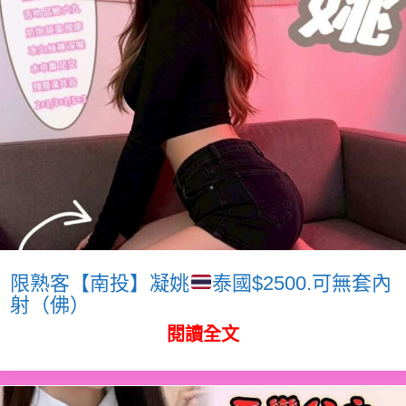
限熟客【南投】凝姚
泰國$2500.可無套內
射（佛）
閱讀全文