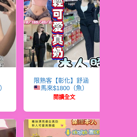
女
限熟客【彰化】舒涵
松）
馬來$1800（魚）
閱讀全文