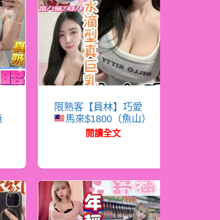
嬌
限熟客【員林】巧愛
無
馬來$1800（魚山）
閱讀全文