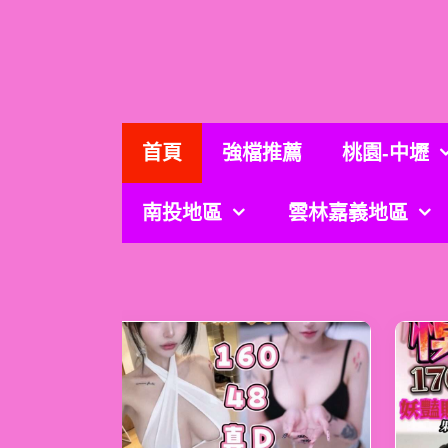
跳
至
主
要
內
容
首頁
強檔推薦
桃園-中壢
南投地區
雲林嘉義地區