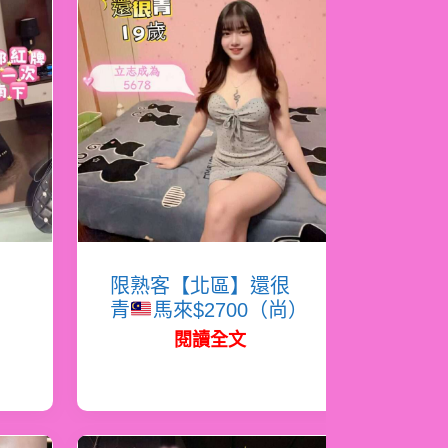
岸
限熟客【北區】還很
青
馬來$2700（尚）
閱讀全文