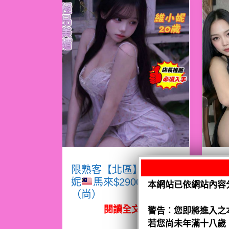
限熟客【北區】維小
限
妮
馬來$2900 .無套
本網站已依網站內容
（尚）
（
閱讀全文
警告︰您即將進入之
若您尚未年滿十八歲