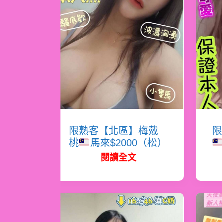
限熟客【北區】梅戴
限
桃
馬來$2000（松）
閱讀全文