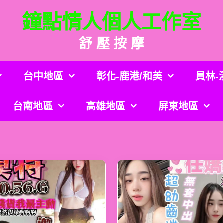
鐘點情人個人工作室
舒 壓 按 摩
台中地區
彰化-鹿港/和美
員林-
台南地區
高雄地區
屏東地區