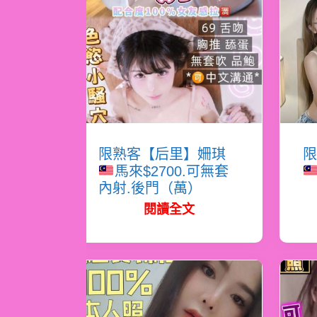
限熟客【后里】姍琪
限
馬來$2700.可無套
內射.後門（萬）
閱讀全文