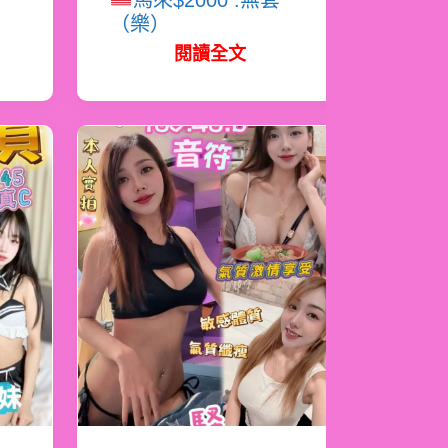
馬來$2000 .無套
（樂）
閱讀全文