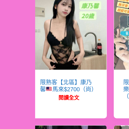
限熟客【北區】康乃
限
馨
馬來$2700（尚）
樂
（
閱讀全文