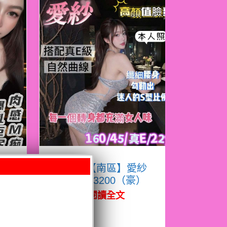
凝
限熟客【南區】愛紗
越南$3200（豪）
閱讀全文