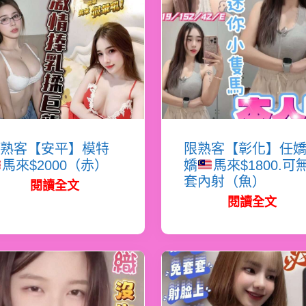
熟客【安平】模特
限熟客【彰化】任
馬來$2000（赤）
嬌
馬來$1800.可
套內射（魚）
閱讀全文
閱讀全文