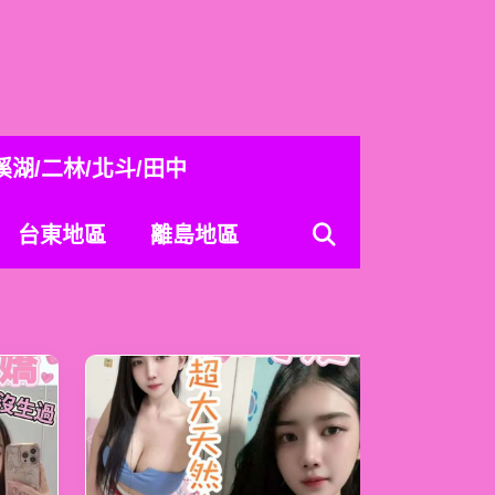
溪湖/二林/北斗/田中
台東地區
離島地區