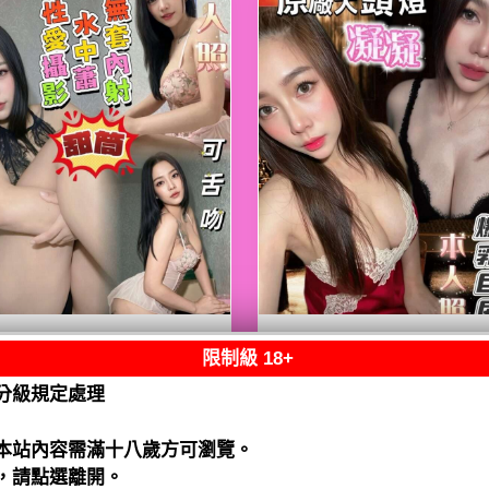
限制級 18+
熟客【善化】甜筒
限熟客【善化】凝
馬來$2700 .無套
馬來$2700（水）
分級規定處理
水）
閱讀全文
閱讀全文
本站內容需滿十八歲方可瀏覽。
，請點選離開。