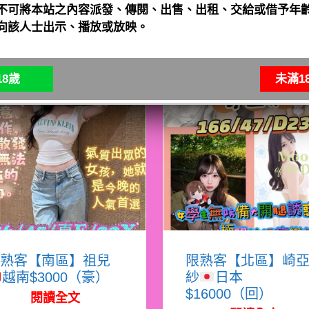
不可將本站之內容派發、傳閱、出售、出租、交給或借予年齡
向該人士出示、播放或放映。
8歲
未滿1
熟客【南區】祖兒
限熟客【北區】崎
越南$3000（豪）
紗
日本
$16000（回）
閱讀全文