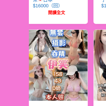
奈
日本
子
$16000（回）
$
閱讀全文