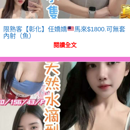
限熟客【彰化】任嬌嬌
馬來$1800.可無套
內射（魚）
閱讀全文