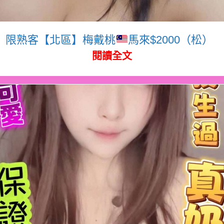
限熟客【北區】梅戴桃
馬來$2000（松）
閱讀全文