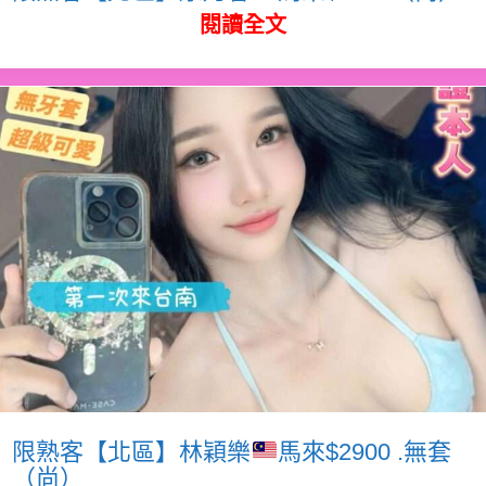
閱讀全文
限熟客【北區】林穎樂
馬來$2900 .無套
（尚）