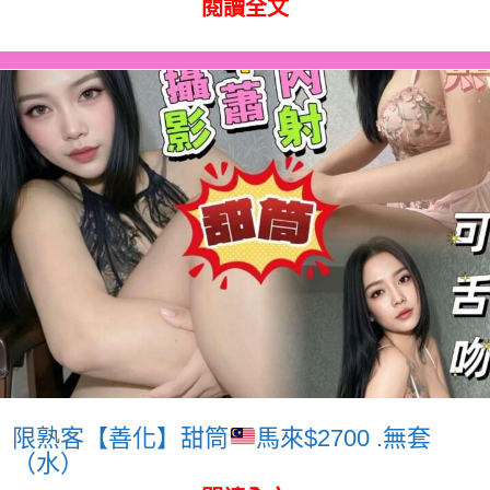
閱讀全文
限熟客【善化】甜筒
馬來$2700 .無套
（水）