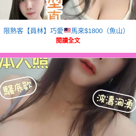
限熟客【員林】巧愛
馬來$1800（魚山）
閱讀全文