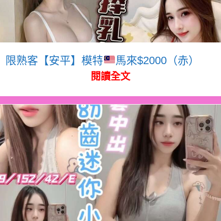
限熟客【安平】模特
馬來$2000（赤）
閱讀全文