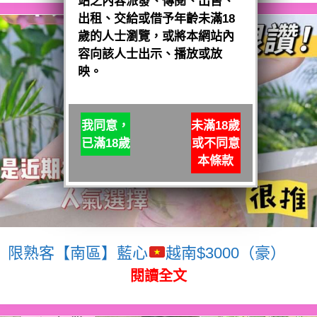
站之內容派發、傳閱、出售、
出租、交給或借予年齡未滿18
歲的人士瀏覽，或將本網站內
容向該人士出示、播放或放
映。
我同意，
未滿18歲
已滿18歲
或不同意
本條款
限熟客【南區】藍心
越南$3000（豪）
閱讀全文