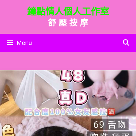
跳
鐘點情人個人工作室
至
主
舒 壓 按 摩
要
內
容
Menu