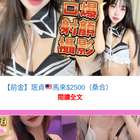
【前金】珉貞
馬來$2500（桑合）
閱讀全文