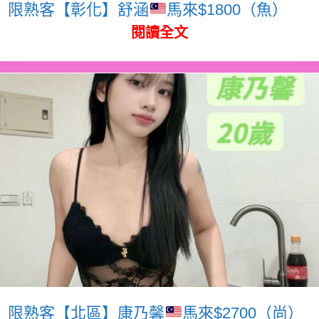
限熟客【彰化】舒涵
馬來$1800（魚）
閱讀全文
限熟客【北區】康乃馨
馬來$2700（尚）