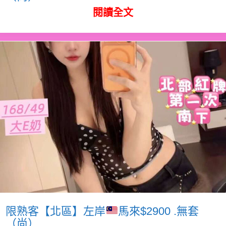
閱讀全文
限熟客【北區】左岸
馬來$2900 .無套
（尚）