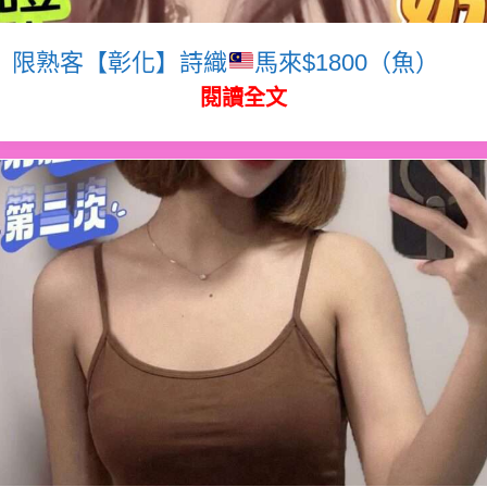
限熟客【彰化】詩織
馬來$1800（魚）
閱讀全文