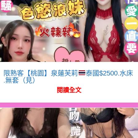
限熟客【桃園】泉蓮芙莉
泰國$2500.水床
.無套（見）
閱讀全文