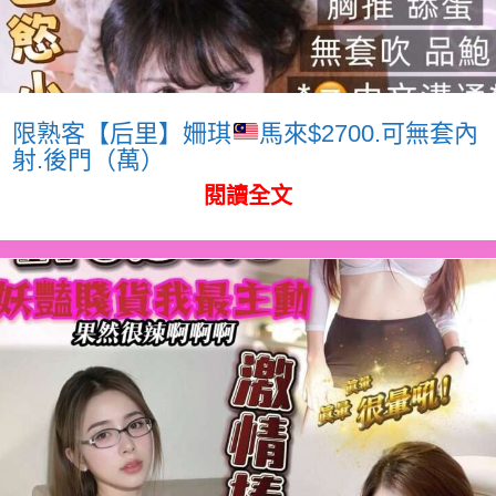
限熟客【后里】姍琪
馬來$2700.可無套內
射.後門（萬）
閱讀全文