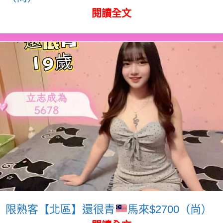
閱讀全文
限熟客【北區】還很青
馬來$2700（尚）