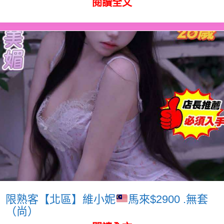
閱讀全文
限熟客【北區】維小妮
馬來$2900 .無套
（尚）