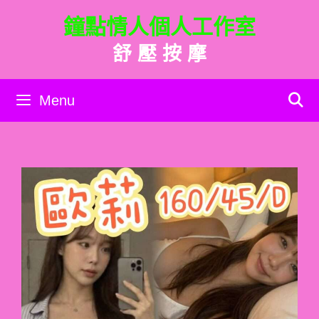
跳
鐘點情人個人工作室
至
主
舒 壓 按 摩
要
內
容
Menu