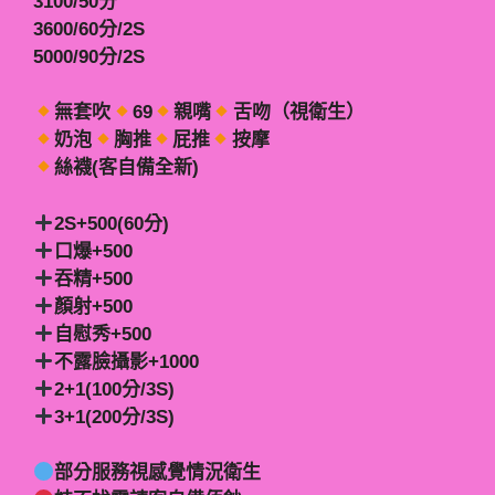
3100/50分
3600/60分/2S
5000/90分/2S
無套吹
69
親嘴
舌吻（視衛生）
奶泡
胸推
屁推
按摩
絲襪(客自備全新)
2S+500(60分)
口爆+500
吞精+500
顏射+500
自慰秀+500
不露臉攝影+1000
2+1(100分/3S)
3+1(200分/3S)
部分服務視感覺情況衛生