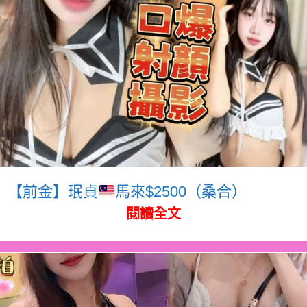
【前金】珉貞
馬來$2500（桑合）
閱讀全文