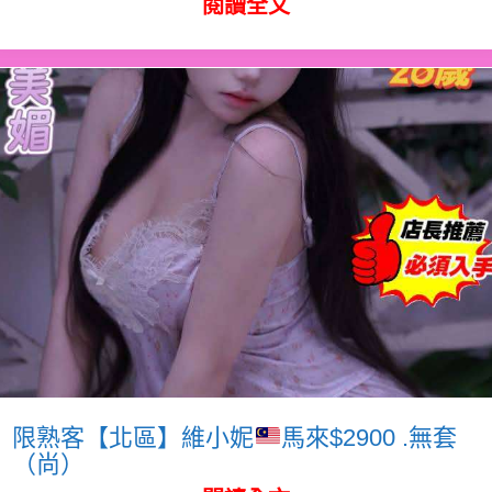
閱讀全文
限熟客【北區】維小妮
馬來$2900 .無套
（尚）