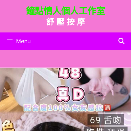
跳
鐘點情人個人工作室
至
主
舒 壓 按 摩
要
內
容
Menu