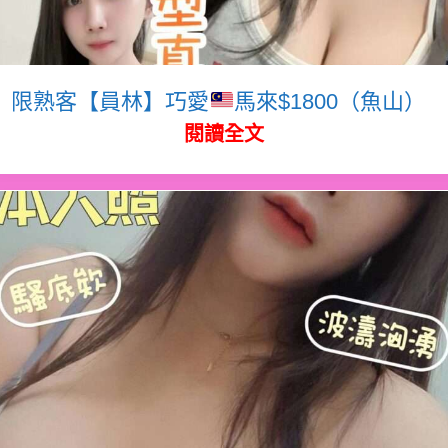
限熟客【員林】巧愛
馬來$1800（魚山）
閱讀全文