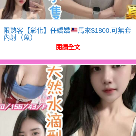
限熟客【彰化】任嬌嬌
馬來$1800.可無套
內射（魚）
閱讀全文