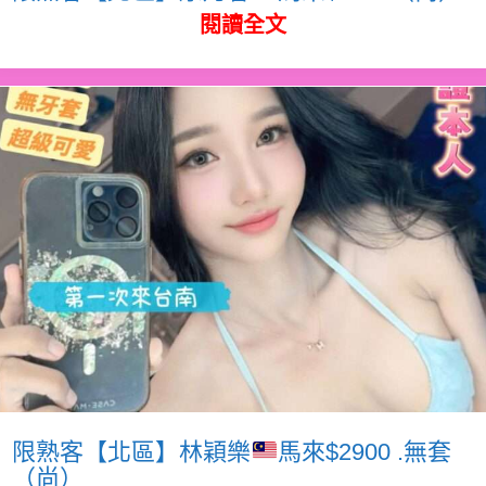
閱讀全文
限熟客【北區】林穎樂
馬來$2900 .無套
（尚）