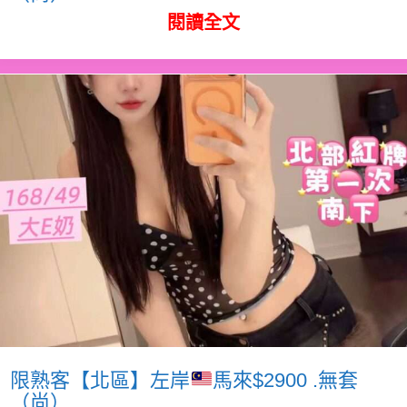
閱讀全文
限熟客【北區】左岸
馬來$2900 .無套
（尚）