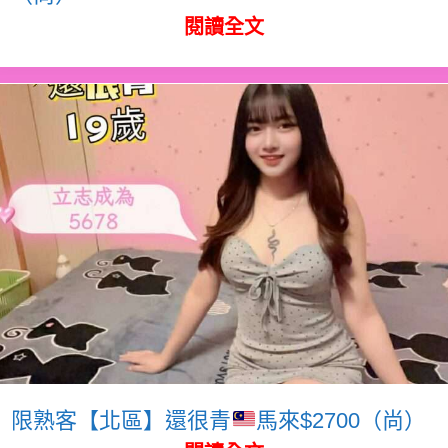
閱讀全文
限熟客【北區】還很青
馬來$2700（尚）