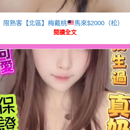
限熟客【北區】梅戴桃
馬來$2000（松）
閱讀全文