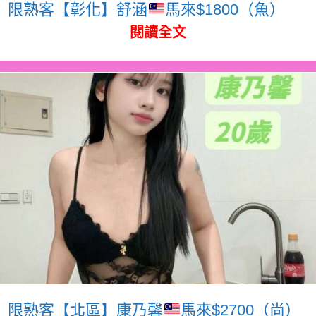
限熟客【彰化】舒涵
馬來$1800（魚）
閱讀全文
限熟客【北區】康乃馨
馬來$2700（尚）