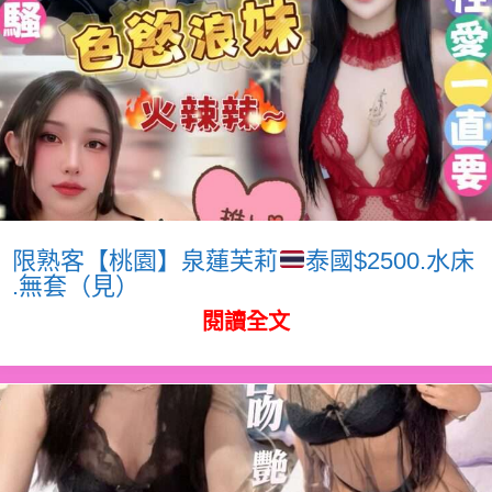
限熟客【桃園】泉蓮芙莉
泰國$2500.水床
.無套（見）
閱讀全文