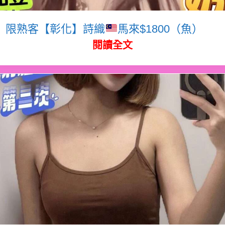
限熟客【彰化】詩織
馬來$1800（魚）
閱讀全文