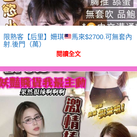
限熟客【后里】姍琪
馬來$2700.可無套內
射.後門（萬）
閱讀全文