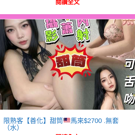
閱讀全文
限熟客【善化】甜筒
馬來$2700 .無套
（水）