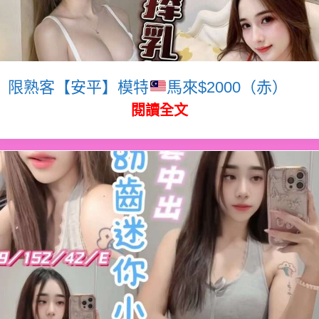
限熟客【安平】模特
馬來$2000（赤）
閱讀全文