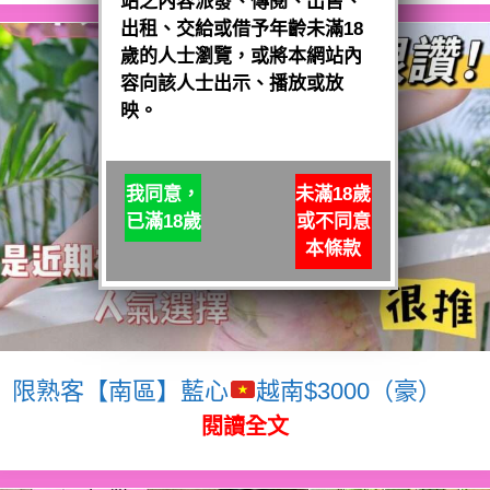
站之內容派發、傳閱、出售、
出租、交給或借予年齡未滿18
歲的人士瀏覽，或將本網站內
容向該人士出示、播放或放
映。
我同意，
未滿18歲
已滿18歲
或不同意
本條款
限熟客【南區】藍心
越南$3000（豪）
閱讀全文