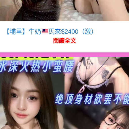
【埔里】牛奶
馬來$2400（激）
閱讀全文