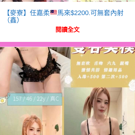
【麥寮】任嘉柔
馬來$2200.可無套內射
（鑫）
閱讀全文