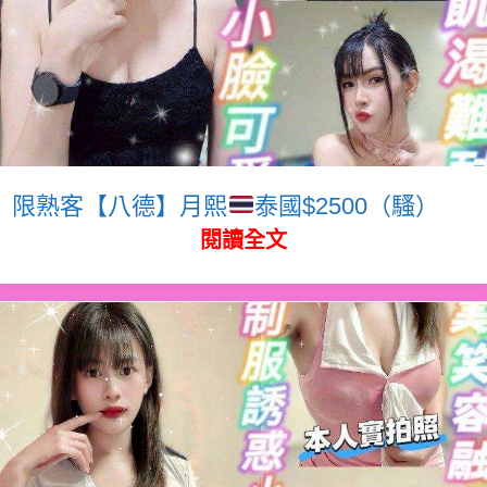
限熟客【八德】月熙
泰國$2500（騷）
閱讀全文