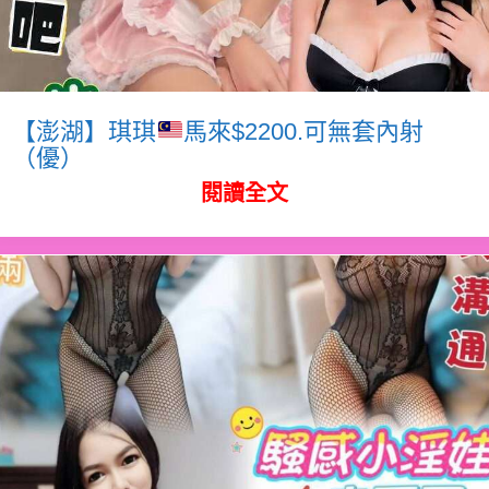
【澎湖】琪琪
馬來$2200.可無套內射
（優）
閱讀全文