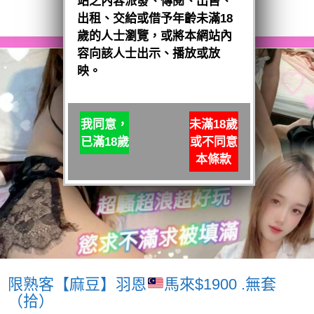
站之內容派發、傳閱、出售、
閱讀全文
出租、交給或借予年齡未滿18
歲的人士瀏覽，或將本網站內
容向該人士出示、播放或放
映。
我同意，
未滿18歲
已滿18歲
或不同意
本條款
限熟客【麻豆】羽恩
馬來$1900 .無套
（拾）