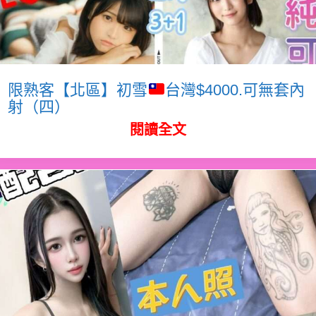
限熟客【北區】初雪
台灣$4000.可無套內
射（四）
閱讀全文