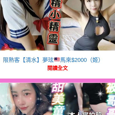
限熟客【清水】夢玹
馬來$2000（姬）
閱讀全文