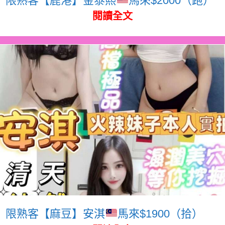
閱讀全文
限熟客【麻豆】安淇
馬來$1900（拾）