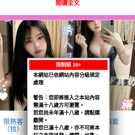
閱讀全文
限制級 18+
本網站已依網站內容分級規定
處理
警告︰您即將進入之本站內容
需滿十八歲方可瀏覽。
若您尚未年滿十八歲，請點選
離開。
限熟客【麻豆】奶妹
馬來$1900 .無套
（拾）
若您已滿十八歲，亦不可將本