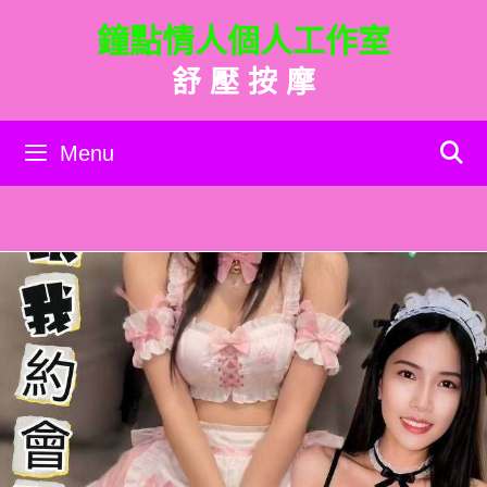
跳
鐘點情人個人工作室
至
主
舒 壓 按 摩
要
內
容
Menu