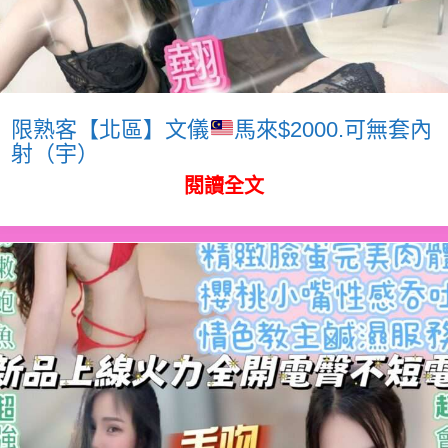
限熟客【北區】文儀
馬來$2000.可無套內
射（宇）
閱讀全文