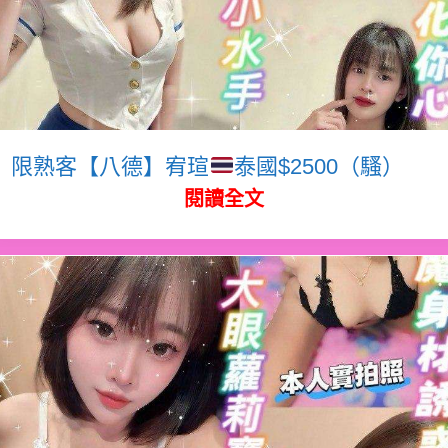
限熟客【八德】宥瑄
泰國$2500（騷）
閱讀全文