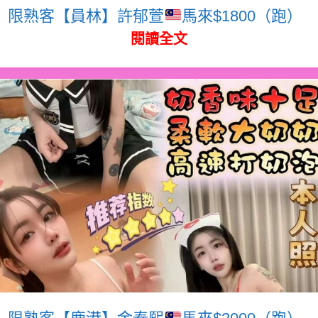
限熟客【員林】許郁萱
馬來$1800（跑）
閱讀全文
限熟客【鹿港】金泰熙
馬來$2000（跑）