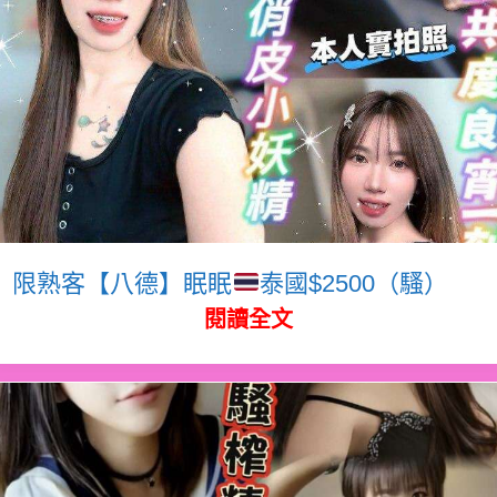
限熟客【八德】眠眠
泰國$2500（騷）
閱讀全文