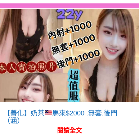
【善化】奶茶
馬來$2000 .無套.後門
（涵）
閱讀全文