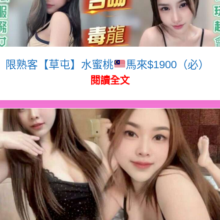
限熟客【草屯】水蜜桃
馬來$1900（必）
閱讀全文