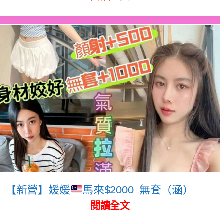
【新營】媛媛
馬來$2000 .無套（涵）
閱讀全文