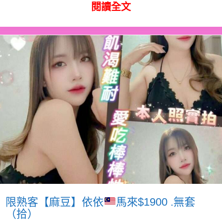
閱讀全文
限熟客【麻豆】依依
馬來$1900 .無套
（拾）