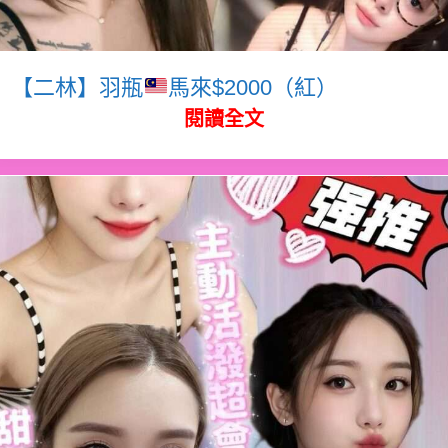
【二林】羽瓶
馬來$2000（紅）
閱讀全文