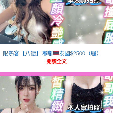
限熟客【八德】嘟嘟
泰國$2500（騷）
閱讀全文