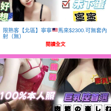
限熟客【北區】寧寧
馬來$2300.可無套內
射（無）
閱讀全文