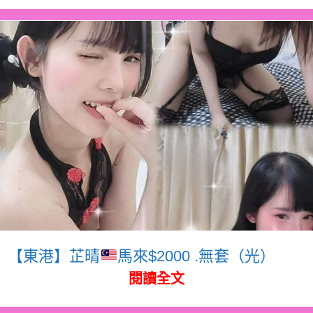
【東港】芷晴
馬來$2000 .無套（光）
閱讀全文