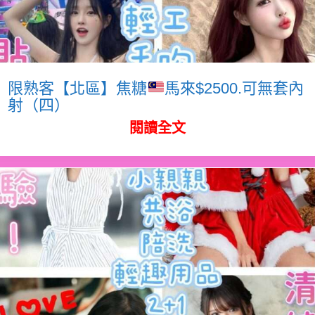
限熟客【北區】焦糖
馬來$2500.可無套內
射（四）
閱讀全文