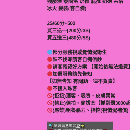
殘廢澡 泰國浴 奶推 屁推 奶砲 共浴
冰火 變裝(客自備)
2S/60分+500
買三送一(200分/3S)
買五送三(480分/5S)
部分服務視感覺情況衛生
妹不找零請客自備佰鈔
請客確認好方案 【開始後無法退費
加價服務請先告知
【如無告知 有問題一律不負責】
不接入珠客
(拒接)酒客、吸毒、皮膚異常
(禁止)偷拍、偷拔套【抓到罰3000
(嚴禁)粗魯暴力、指挖(視情況補償)