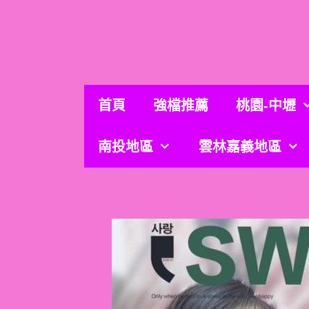
跳
至
主
要
內
容
首頁
強檔推薦
桃園-中壢
南投地區
雲林嘉義地區