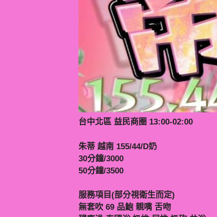
台中北區 益民商圈 13:00-02:00
朱蒂 越南 155/44/D奶
30分鐘/3000
50分鐘/3500
服務項目(部分視衛生而定)
無套吹 69 品鮑 親嘴 舌吻