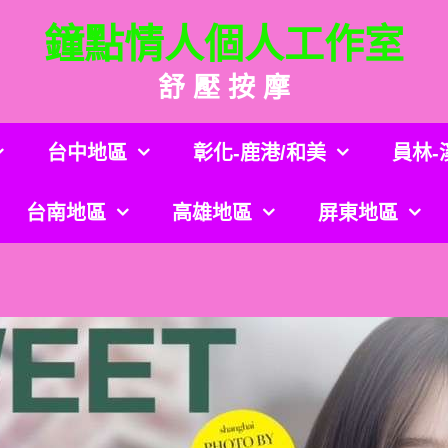
鐘點情人個人工作室
舒 壓 按 摩
台中地區
彰化-鹿港/和美
員林-
台南地區
高雄地區
屏東地區