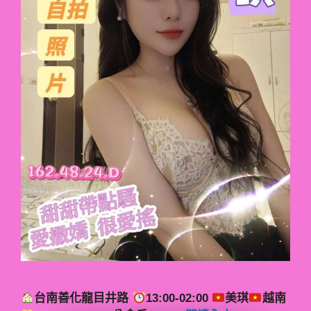
台南善化龍目井路
13:00-02:00
美琪
越南