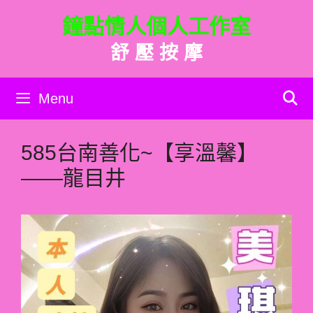
跳
鐘點情人個人工作室
至
主
舒 壓 按 摩
要
內
容
Menu
585台南善化~【享溫馨】
——龍目井