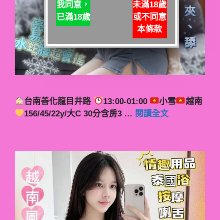
我同意，
未滿18歲
已滿18歲
或不同意
本條款
台南善化龍目井路
13:00-01:00
小雪
越南
156/45/22y/大C 30分含房3 …
閱讀全文