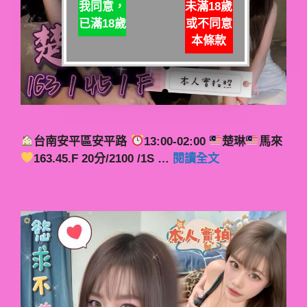
我同意，
未滿18歲
已滿18歲
或不同意
本條款
台南安平區安平路
13:00-02:00
楚琳
馬來
163.45.F 20分/2100 /1S …
閱讀全文