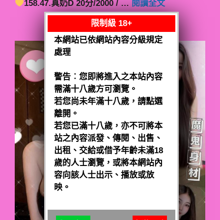
158.47.真奶D 20分/2000 / …
閱讀全文
限制級 18+
本網站已依網站內容分級規定
處理
警告︰您即將進入之本站內容
需滿十八歲方可瀏覽。
若您尚未年滿十八歲，請點選
離開。
若您已滿十八歲，亦不可將本
站之內容派發、傳閱、出售、
出租、交給或借予年齡未滿18
歲的人士瀏覽，或將本網站內
容向該人士出示、播放或放
映。