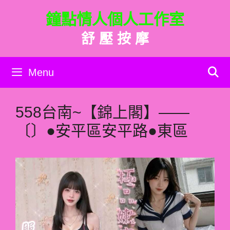
跳
鐘點情人個人工作室
至
主
舒 壓 按 摩
要
內
容
Menu
558台南~【錦上閣】——
〔〕●安平區安平路●東區