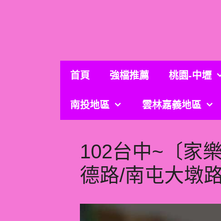
跳
至
主
要
內
容
首頁
強檔推薦
桃園-中壢
南投地區
雲林嘉義地區
102台中~〔家
德路/南屯大墩