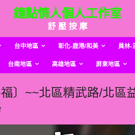
鐘點情人個人工作室
舒 壓 按 摩
台中地區
彰化-鹿港/和美
員林-
台南地區
高雄地區
屏東地區
樂福〕~~北區精武路/北區
路